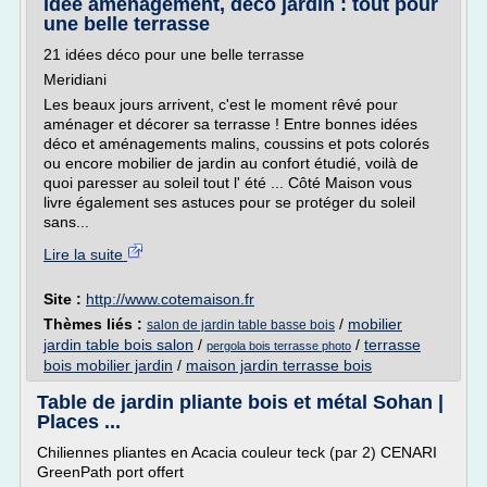
Idée aménagement, déco jardin : tout pour
une belle terrasse
21 idées déco pour une belle terrasse
Meridiani
Les beaux jours arrivent, c'est le moment rêvé pour
aménager et décorer sa terrasse ! Entre bonnes idées
déco et aménagements malins, coussins et pots colorés
ou encore mobilier de jardin au confort étudié, voilà de
quoi paresser au soleil tout l' été ... Côté Maison vous
livre également ses astuces pour se protéger du soleil
sans...
Lire la suite
Site :
http://www.cotemaison.fr
Thèmes liés :
/
mobilier
salon de jardin table basse bois
jardin table bois salon
/
/
terrasse
pergola bois terrasse photo
bois mobilier jardin
/
maison jardin terrasse bois
Table de jardin pliante bois et métal Sohan |
Places ...
Chiliennes pliantes en Acacia couleur teck (par 2) CENARI
GreenPath port offert