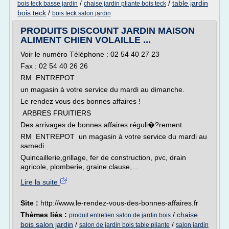
/
/
table jardin
bois teck basse jardin
chaise jardin pliante bois teck
bois teck
/
bois teck salon jardin
PRODUITS DISCOUNT JARDIN MAISON
ALIMENT CHIEN VOLAILLE ...
Voir le numéro Téléphone : 02 54 40 27 23
Fax : 02 54 40 26 26
RM ENTREPOT
un magasin à votre service du mardi au dimanche.
Le rendez vous des bonnes affaires !
ARBRES FRUITIERS
Des arrivages de bonnes affaires réguli�?rement
RM ENTREPOT un magasin à votre service du mardi au
samedi.
Quincaillerie,grillage, fer de construction, pvc, drain
agricole, plomberie, graine clause,...
Lire la suite
Site :
http://www.le-rendez-vous-des-bonnes-affaires.fr
Thèmes liés :
/
chaise
produit entretien salon de jardin bois
bois salon jardin
/
/
salon de jardin bois table pliante
salon jardin