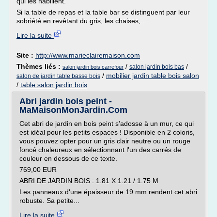
qui les habillent.
Si la table de repas et la table bar se distinguent par leur
sobriété en revêtant du gris, les chaises,...
Lire la suite
Site :
http://www.marieclairemaison.com
Thèmes liés :
/
/
salon jardin bois bas
salon jardin bois carrefour
/
mobilier jardin table bois salon
salon de jardin table basse bois
/
table salon jardin bois
Abri jardin bois peint -
MaMaisonMonJardin.Com
Cet abri de jardin en bois peint s'adosse à un mur, ce qui
est idéal pour les petits espaces ! Disponible en 2 coloris,
vous pouvez opter pour un gris clair neutre ou un rouge
foncé chaleureux en sélectionnant l'un des carrés de
couleur en dessous de ce texte.
769,00 EUR
ABRI DE JARDIN BOIS : 1.81 X 1.21 / 1.75 M
Les panneaux d'une épaisseur de 19 mm rendent cet abri
robuste. Sa petite...
Lire la suite