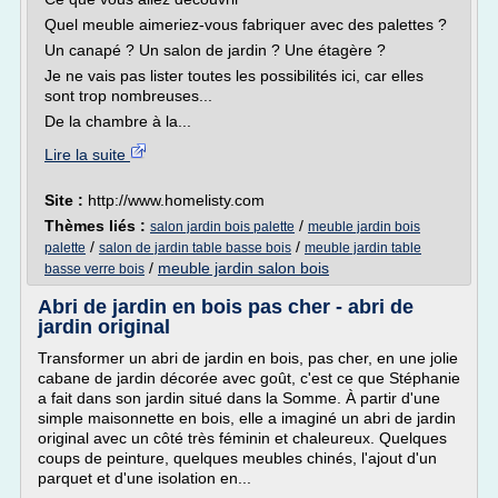
Quel meuble aimeriez-vous fabriquer avec des palettes ?
Un canapé ? Un salon de jardin ? Une étagère ?
Je ne vais pas lister toutes les possibilités ici, car elles
sont trop nombreuses...
De la chambre à la...
Lire la suite
Site :
http://www.homelisty.com
Thèmes liés :
/
salon jardin bois palette
meuble jardin bois
/
/
palette
salon de jardin table basse bois
meuble jardin table
/
meuble jardin salon bois
basse verre bois
Abri de jardin en bois pas cher - abri de
jardin original
Transformer un abri de jardin en bois, pas cher, en une jolie
cabane de jardin décorée avec goût, c'est ce que Stéphanie
a fait dans son jardin situé dans la Somme. À partir d'une
simple maisonnette en bois, elle a imaginé un abri de jardin
original avec un côté très féminin et chaleureux. Quelques
coups de peinture, quelques meubles chinés, l'ajout d'un
parquet et d'une isolation en...