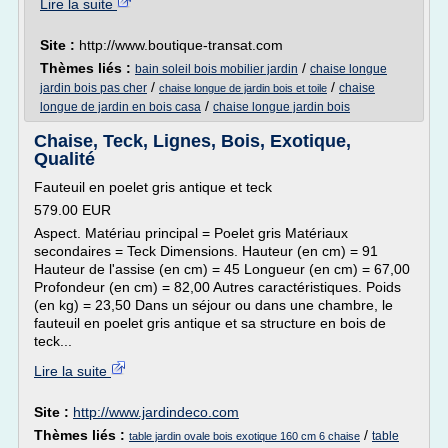
Lire la suite
Site :
http://www.boutique-transat.com
Thèmes liés :
/
bain soleil bois mobilier jardin
chaise longue
/
/
jardin bois pas cher
chaise
chaise longue de jardin bois et toile
/
longue de jardin en bois casa
chaise longue jardin bois
Chaise, Teck, Lignes, Bois, Exotique,
Qualité
Fauteuil en poelet gris antique et teck
579.00 EUR
Aspect. Matériau principal = Poelet gris Matériaux
secondaires = Teck Dimensions. Hauteur (en cm) = 91
Hauteur de l'assise (en cm) = 45 Longueur (en cm) = 67,00
Profondeur (en cm) = 82,00 Autres caractéristiques. Poids
(en kg) = 23,50 Dans un séjour ou dans une chambre, le
fauteuil en poelet gris antique et sa structure en bois de
teck...
Lire la suite
Site :
http://www.jardindeco.com
Thèmes liés :
/
table
table jardin ovale bois exotique 160 cm 6 chaise