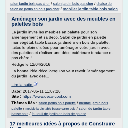
/
/
salon jardin bois pas cher
salon jardin bois pas cher
chaise de
/
mobilier jardin table bois salon
salon de jardin en bois pas cher
Aménager son jardin avec des meubles en
palettes bois
Le jardin invite les meubles en palette pour son
aménagement et sa déco. Salon de jardin en palette ,
mur végétal, table basse, jardinière en bois de palette,
faites le plein d'idées pour aménager votre jardin avec
des palettes et réaliser une déco extérieure tendance et
pas chère !
Rédigé le 12/04/2016
La bonne idée déco lorsqu'on veut revoir l'aménagement
du jardin avec des...
Lire la suite
Date:
2017-05-11 11:07:26
Site :
https://www.deco-cool.com
Thèmes liés :
/
salon jardin bois palette
meuble jardin bois
/
/
palette
salon de jardin table
meuble jardin table basse carre bois
/
basse bois
fauteuil de jardin en bois de palette
17 meilleures idées à propos de Construire