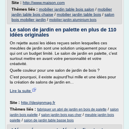
Site :
http://www.maison.com
Thèmes liés :
mobilier jardin table bois salon
/
mobilier
jardin table bois chaise
/
mobilier jardin table bois
/
salon
bois mobilier jardin
/
mobilier jardin aluminium bois
Le salon de jardin en palette en plus de 110
idées originales
On rejette aussi les idées reçues selon lesquelles ces
meubles de jardin sont une solution uniquement pour ceux
qui ont un budget limité. Le salon de jardin en palette, c'est
surtout mettre en avant votre personnalité et votre
créativité.
Quelle couleur pour une salon de jardin de bois ?
C'est pourquoi, il existe aujourd'hui mille et une idées pour
la création de salons de jardin en...
Lire la suite
Site :
http://designmag.fr
Thèmes liés :
/
fabriquer un abri de jardin en bois de palette
salon
/
/
jardin bois palette
salon jardin bois pas cher
meuble jardin bois
/
palette
salon de jardin table basse bois