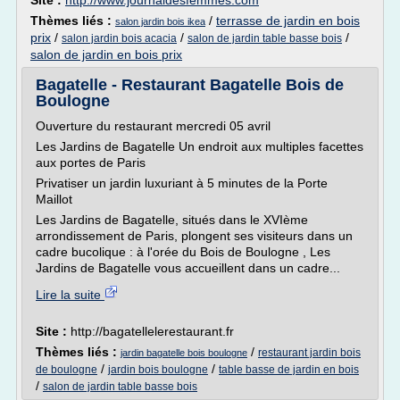
Site :
http://www.journaldesfemmes.com
Thèmes liés :
/
terrasse de jardin en bois
salon jardin bois ikea
prix
/
/
/
salon jardin bois acacia
salon de jardin table basse bois
salon de jardin en bois prix
Bagatelle - Restaurant Bagatelle Bois de
Boulogne
Ouverture du restaurant mercredi 05 avril
Les Jardins de Bagatelle Un endroit aux multiples facettes
aux portes de Paris
Privatiser un jardin luxuriant à 5 minutes de la Porte
Maillot
Les Jardins de Bagatelle, situés dans le XVIème
arrondissement de Paris, plongent ses visiteurs dans un
cadre bucolique : à l'orée du Bois de Boulogne , Les
Jardins de Bagatelle vous accueillent dans un cadre...
Lire la suite
Site :
http://bagatellelerestaurant.fr
Thèmes liés :
/
restaurant jardin bois
jardin bagatelle bois boulogne
/
/
de boulogne
jardin bois boulogne
table basse de jardin en bois
/
salon de jardin table basse bois