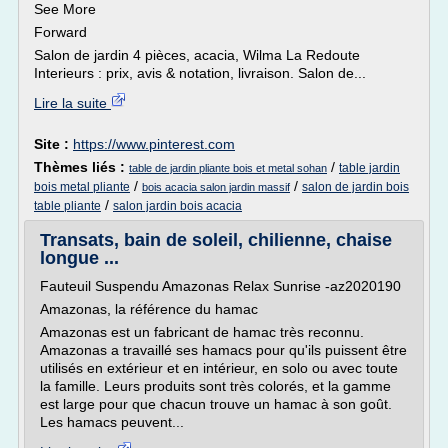
See More
Forward
Salon de jardin 4 pièces, acacia, Wilma La Redoute
Interieurs : prix, avis & notation, livraison. Salon de...
Lire la suite
Site :
https://www.pinterest.com
Thèmes liés :
/
table jardin
table de jardin pliante bois et metal sohan
/
/
bois metal pliante
salon de jardin bois
bois acacia salon jardin massif
/
table pliante
salon jardin bois acacia
Transats, bain de soleil, chilienne, chaise
longue ...
Fauteuil Suspendu Amazonas Relax Sunrise -az2020190
Amazonas, la référence du hamac
Amazonas est un fabricant de hamac très reconnu.
Amazonas a travaillé ses hamacs pour qu'ils puissent être
utilisés en extérieur et en intérieur, en solo ou avec toute
la famille. Leurs produits sont très colorés, et la gamme
est large pour que chacun trouve un hamac à son goût.
Les hamacs peuvent...