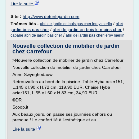
Lire la suite
Site :
http://www.detentejardin.com
Thèmes liés :
/
abri
abri de jardin en bois pas cher leroy merlin
jardin bois pas cher
/
abri de jardin en bois le moins cher
/
/
cabane abri de jardin pas cher
abri de jardin pas cher leroy merlin
Nouvelle collection de mobilier de jardin
chez Carrefour
>Nouvelle collection de mobilier de jardin chez Carrefour
Nouvelle collection de mobilier de jardin chez Carrefour
Anne Swynghedauw
Retrouvailles au bord de la piscine. Table Hyba acier151,
L.145 x l.90 x H.72 cm, 119,90 EUR. Chaise Hyba
acier151, L.55 x l.60 x H.83 cm, 34,90 EUR.
©DR
Scoop.it
Aux beaux jours, on passe ses journées dehors ou
presque ! Le confort lié à l'esthétique et au...
Lire la suite