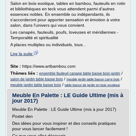
Salon en bois exotique, tables en bambou, fauteuils en rotin
et bibliothèques en teck vous attendent parmi d'autres
essences nobles. En ensemble ou indépendants, ils
s'accorderont pour apporter sensation et émotion à votre
salon, dans l'univers qui vous convient.
Les canapés, fauteuils, poufs, loveuses et méridiennes -
Temporalité et spiritualité
A places multiples ou individuels, tous...
Lire la suite
Site :
https://www.artbambou.com
Thèmes liés :
/
ensemble fauteuil canape table basse bois jardin
/
/
salon de jardin table basse bois
meuble jardin table basse carre bois
/
meuble jardin table basse bois
table basse de jardin en bois exotique
Meuble En Palette : LE Guide Ultime (mis à
jour 2017)
Meuble En Palette : LE Guide Ultime (mis à jour 2017)
Postet den
Des idées pour vous inspirer et des conseils pratiques
pour vous lancer facilement !
Ce que vous allez découvrir