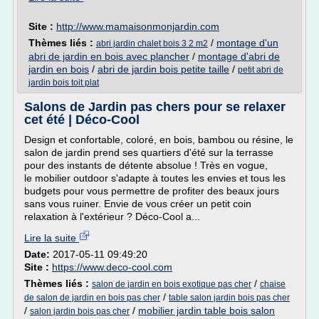
Site :
http://www.mamaisonmonjardin.com
Thèmes liés :
/
montage d'un
abri jardin chalet bois 3 2 m2
abri de jardin en bois avec plancher
/
montage d'abri de
jardin en bois
/
abri de jardin bois petite taille
/
petit abri de
jardin bois toit plat
Salons de Jardin pas chers pour se relaxer
cet été | Déco-Cool
Design et confortable, coloré, en bois, bambou ou résine, le
salon de jardin prend ses quartiers d'été sur la terrasse
pour des instants de détente absolue ! Très en vogue,
le mobilier outdoor s'adapte à toutes les envies et tous les
budgets pour vous permettre de profiter des beaux jours
sans vous ruiner. Envie de vous créer un petit coin
relaxation à l'extérieur ? Déco-Cool a...
Lire la suite
Date:
2017-05-11 09:49:20
Site :
https://www.deco-cool.com
Thèmes liés :
/
salon de jardin en bois exotique pas cher
chaise
/
de salon de jardin en bois pas cher
table salon jardin bois pas cher
/
/
mobilier jardin table bois salon
salon jardin bois pas cher