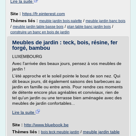
Lire la suite
Site :
https://fr.pinterest.com
Thèmes liés :
/
meuble jardin bois palette
meuble jardin banc bois
/
/
/
meuble jardin table basse bois
plan table banc jardin bois
construire un banc en bois de jardin
Meubles de jardin : teck, bois, résine, fer
forgé, bambou
LUXEMBOURG
Avec l'arrivée des beaux jours, pensez à vos meubles de
jardin !
L'été approche et le soleil pointe le bout de son nez. Qui
dit beaux jours, dit également saisons des barbecues au
jardin en famille ou entre amis. Pour rendre ces moments
de détente encore plus agréables et conviviaux, rien de
tel qu'un jardin ou une terrasse bien aménagée avec des
meubles de jardin confortables...
Lire la suite
Site :
http://www.bluebook.be
Thèmes liés :
/
meuble jardin table
bois teck meuble jardin