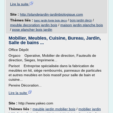
Lire la suite
Site :
http://plandejardin-jardinbiologique.com
Thèmes liés :
/
/
bois jardin deco
banc jardin fonte bois deco
meuble decoration jardin bois
/
maison jardin planche bois
/
pose plancher bois jardin
Mobilier, Meubles, Cuisine, Bureau, Jardin,
Salle de bains ...
Office Dépôt
Orgaco Operative, Mobilier de direction, Fauteuils de
direction, Sieges, Imprimerie...
Parisot Entreprise spécialisée dans la fabrication de
meubles en kit, siège rembourrés, panneaux de particules
et autres meubles en bois massif pour salle de bain et
cuisine...
Pereire Décoration...
Lire la suite
Site :
http://www.yakeo.com
Thèmes liés :
meuble jardin mobilier bois
/
mobilier jardin