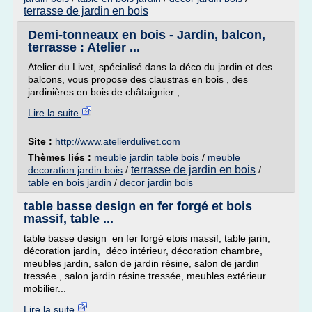
terrasse de jardin en bois
Demi-tonneaux en bois - Jardin, balcon,
terrasse : Atelier ...
Atelier du Livet, spécialisé dans la déco du jardin et des
balcons, vous propose des claustras en bois , des
jardinières en bois de châtaignier ,...
Lire la suite
Site :
http://www.atelierdulivet.com
Thèmes liés :
meuble jardin table bois
/
meuble
terrasse de jardin en bois
decoration jardin bois
/
/
table en bois jardin
/
decor jardin bois
table basse design en fer forgé et bois
massif, table ...
table basse design en fer forgé etois massif, table jarin,
décoration jardin, déco intérieur, décoration chambre,
meubles jardin, salon de jardin résine, salon de jardin
tressée , salon jardin résine tressée, meubles extérieur
mobilier...
Lire la suite