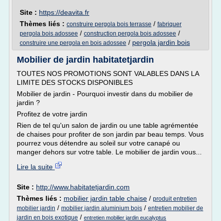
Site :
https://deavita.fr
Thèmes liés :
/
construire pergola bois terrasse
fabriquer
/
/
pergola bois adossee
construction pergola bois adossee
/
pergola jardin bois
construire une pergola en bois adossee
Mobilier de jardin habitatetjardin
TOUTES NOS PROMOTIONS SONT VALABLES DANS LA
LIMITE DES STOCKS DISPONIBLES
Mobilier de jardin - Pourquoi investir dans du mobilier de
jardin ?
Profitez de votre jardin
Rien de tel qu'un salon de jardin ou une table agrémentée
de chaises pour profiter de son jardin par beau temps. Vous
pourrez vous détendre au soleil sur votre canapé ou
manger dehors sur votre table. Le mobilier de jardin vous...
Lire la suite
Site :
http://www.habitatetjardin.com
Thèmes liés :
mobilier jardin table chaise
/
produit entretien
/
/
mobilier jardin
mobilier jardin aluminium bois
entretien mobilier de
/
jardin en bois exotique
entretien mobilier jardin eucalyptus