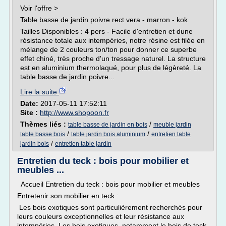
Voir l'offre >
Table basse de jardin poivre rect vera - marron - kok
Tailles Disponibles : 4 pers - Facile d'entretien et dune
résistance totale aux intempéries, notre résine est filée en
mélange de 2 couleurs ton/ton pour donner ce superbe
effet chiné, très proche d'un tressage naturel. La structure
est en aluminium thermolaqué, pour plus de légèreté. La
table basse de jardin poivre...
Lire la suite
Date:
2017-05-11 17:52:11
Site :
http://www.shopoon.fr
Thèmes liés :
/
table basse de jardin en bois
meuble jardin
/
/
table basse bois
table jardin bois aluminium
entretien table
/
jardin bois
entretien table jardin
Entretien du teck : bois pour mobilier et
meubles ...
Accueil Entretien du teck : bois pour mobilier et meubles
Entretenir son mobilier en teck :
Les bois exotiques sont particulièrement recherchés pour
leurs couleurs exceptionnelles et leur résistance aux
intempéries. Les bois exotiques, notamment le bois de teck,