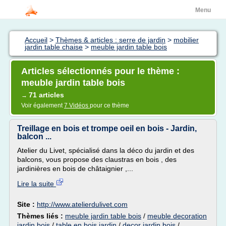
Menu
Accueil
>
Thèmes & articles : serre de jardin
>
mobilier
jardin table chaise
>
meuble jardin table bois
Articles sélectionnés pour le thème :
meuble jardin table bois
71 articles
→
Voir également
7 Vidéos
pour ce thème
Treillage en bois et trompe oeil en bois - Jardin,
balcon ...
Atelier du Livet, spécialisé dans la déco du jardin et des
balcons, vous propose des claustras en bois , des
jardinières en bois de châtaignier ,...
Lire la suite
Site :
http://www.atelierdulivet.com
Thèmes liés :
meuble jardin table bois
/
meuble decoration
jardin bois
/
table en bois jardin
/
decor jardin bois
/