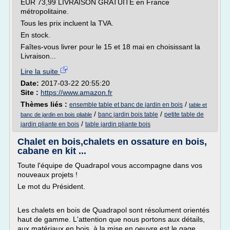
EUR 73,99 LIVRAISON GRATUITE en France
métropolitaine.
Tous les prix incluent la TVA.
En stock.
Faîtes-vous livrer pour le 15 et 18 mai en choisissant la
Livraison...
Lire la suite
Date:
2017-03-22 20:55:20
Site :
https://www.amazon.fr
Thèmes liés :
/
ensemble table et banc de jardin en bois
table et
/
/
banc jardin bois table
petite table de
banc de jardin en bois pliable
/
jardin pliante en bois
table jardin pliante bois
Chalet en bois,chalets en ossature en bois,
cabane en kit ...
Toute l'équipe de Quadrapol vous accompagne dans vos
nouveaux projets !
Le mot du Président.
Les chalets en bois de Quadrapol sont résolument orientés
haut de gamme. L'attention que nous portons aux détails,
aux matériaux en bois, à la mise en oeuvre est le gage