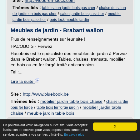
Site :
http://wood-en-stock.com
Thèmes liés :
/
table salon jardin bois pas cher
chaise de salon
/
/
de jardin en bois pas cher
salon jardin bois pas cher
meuble
/
jardin bois pas cher
bois teck meuble jardin
Meubles de jardin - Brabant wallon
Plus de renseignements sur leur site !
HACOBOIS - Perwez
Hacobois est le spécialiste des meubles de jardin à Perwez
dans le Brabant wallon. Tables, chaises, transats, mobilier
en bois ou en fer forgé traité anticorrosion.
Tel :...
Lire la suite
Site :
http://www.bluebook.be
Thèmes liés :
mobilier jardin table bois chaise
/
chaise jardin
/
/
mobilier jardin table
bois fer forge
table bois fer forge jardin
chaise
/
meuble jardin table bois
Teck Direct – Bois parquet meubles jardin
En poursuivant votre navigation sur ce site, vous acceptez
X
teck massif ...
l'utilisation de cookies pour vous proposer des contenus et
services adaptés à vos centres d'intérêts.
En savoir plus
Prix : les meilleurs prix du marché, sans intermédiaires,