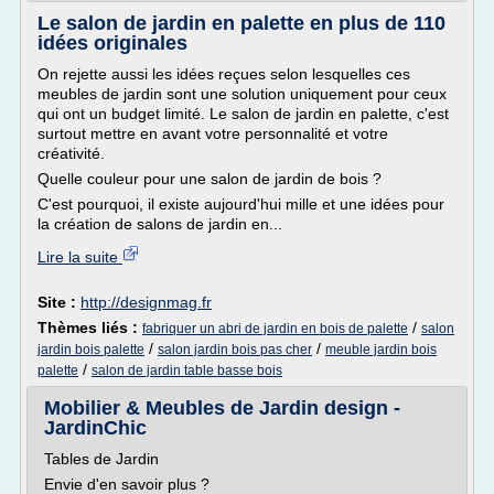
Le salon de jardin en palette en plus de 110
idées originales
On rejette aussi les idées reçues selon lesquelles ces
meubles de jardin sont une solution uniquement pour ceux
qui ont un budget limité. Le salon de jardin en palette, c'est
surtout mettre en avant votre personnalité et votre
créativité.
Quelle couleur pour une salon de jardin de bois ?
C'est pourquoi, il existe aujourd'hui mille et une idées pour
la création de salons de jardin en...
Lire la suite
Site :
http://designmag.fr
Thèmes liés :
/
fabriquer un abri de jardin en bois de palette
salon
/
/
jardin bois palette
salon jardin bois pas cher
meuble jardin bois
/
palette
salon de jardin table basse bois
Mobilier & Meubles de Jardin design -
JardinChic
Tables de Jardin
Envie d'en savoir plus ?