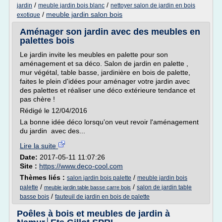
/
/
jardin
meuble jardin bois blanc
nettoyer salon de jardin en bois
/
meuble jardin salon bois
exotique
Aménager son jardin avec des meubles en
palettes bois
Le jardin invite les meubles en palette pour son
aménagement et sa déco. Salon de jardin en palette ,
mur végétal, table basse, jardinière en bois de palette,
faites le plein d'idées pour aménager votre jardin avec
des palettes et réaliser une déco extérieure tendance et
pas chère !
Rédigé le 12/04/2016
La bonne idée déco lorsqu'on veut revoir l'aménagement
du jardin avec des...
Lire la suite
Date:
2017-05-11 11:07:26
Site :
https://www.deco-cool.com
Thèmes liés :
/
salon jardin bois palette
meuble jardin bois
/
/
palette
salon de jardin table
meuble jardin table basse carre bois
/
basse bois
fauteuil de jardin en bois de palette
Poêles à bois et meubles de jardin à