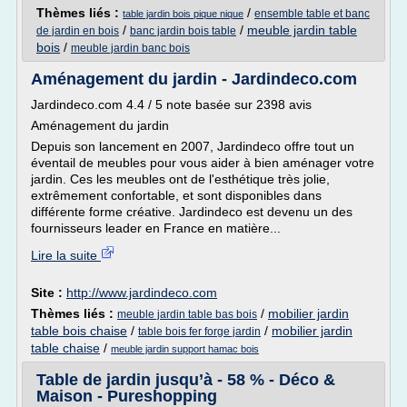
Thèmes liés :
/
ensemble table et banc
table jardin bois pique nique
/
/
meuble jardin table
de jardin en bois
banc jardin bois table
bois
/
meuble jardin banc bois
Aménagement du jardin - Jardindeco.com
Jardindeco.com 4.4 / 5 note basée sur 2398 avis
Aménagement du jardin
Depuis son lancement en 2007, Jardindeco offre tout un
éventail de meubles pour vous aider à bien aménager votre
jardin. Ces les meubles ont de l'esthétique très jolie,
extrêmement confortable, et sont disponibles dans
différente forme créative. Jardindeco est devenu un des
fournisseurs leader en France en matière...
Lire la suite
Site :
http://www.jardindeco.com
Thèmes liés :
/
mobilier jardin
meuble jardin table bas bois
table bois chaise
/
/
mobilier jardin
table bois fer forge jardin
table chaise
/
meuble jardin support hamac bois
Table de jardin jusqu’à - 58 % - Déco &
Maison - Pureshopping