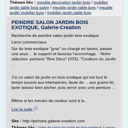
Thèmes liés :
meuble decoration jardin bois
/
mobilier
jardin table bois salon
/
meuble jardin table bois
/
meuble
jardin mobilier bois
/
mobilier jardin table bois
PEINDRE SALON JARDIN BOIS
EXOTIQUE, Galerie-Creation
Recherche de peindre salon jardin bois exotique
Liens commerciaux
Sur du bois exotique "gras" ou chargé en tanins, passer
une sous ... le support et favorise l'accrochage. - Notre
sélection: peinture "Bois Déco" (V33), "Couleurs du Jardin
...
J'ai un salon de jardin en bois exotique qui est tout le
temps soumis aux intempéries, faute de ... aux grains fin,
laver laissez bien sécher, puis vernir avec une peinture ...
Même si les meules de couleur sont à la...
Lire la suite
Site :
http://peindre.galerie-creation.com
Thèmes liés :
/
table de salon de jardin en bois exotique
peindre