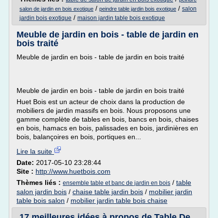
/
/
salon
salon de jardin en bois exotique
peindre table jardin bois exotique
/
jardin bois exotique
maison jardin table bois exotique
Meuble de jardin en bois - table de jardin en
bois traité
Meuble de jardin en bois - table de jardin en bois traité
Meuble de jardin en bois - table de jardin en bois traité
Huet Bois est un acteur de choix dans la production de
mobiliers de jardin massifs en bois. Nous proposons une
gamme complète de tables en bois, bancs en bois, chaises
en bois, hamacs en bois, palissades en bois, jardinières en
bois, balançoires en bois, portiques en...
Lire la suite
Date:
2017-05-10 23:28:44
Site :
http://www.huetbois.com
Thèmes liés :
/
table
ensemble table et banc de jardin en bois
salon jardin bois
/
chaise table jardin bois
/
mobilier jardin
table bois salon
/
mobilier jardin table bois chaise
17 meilleures idées à propos de Table De