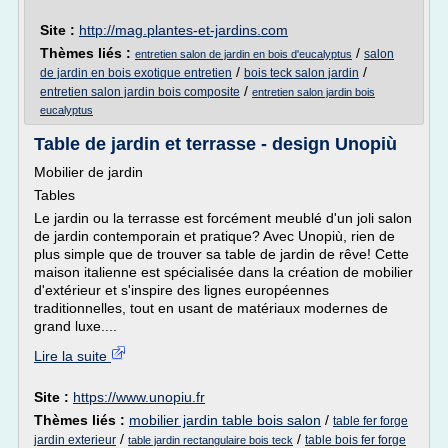
Site :
http://mag.plantes-et-jardins.com
Thèmes liés :
/
salon
entretien salon de jardin en bois d'eucalyptus
/
/
de jardin en bois exotique entretien
bois teck salon jardin
/
entretien salon jardin bois composite
entretien salon jardin bois
eucalyptus
Table de jardin et terrasse - design Unopiù
Mobilier de jardin
Tables
Le jardin ou la terrasse est forcément meublé d'un joli salon
de jardin contemporain et pratique? Avec Unopiù, rien de
plus simple que de trouver sa table de jardin de rêve! Cette
maison italienne est spécialisée dans la création de mobilier
d'extérieur et s'inspire des lignes européennes
traditionnelles, tout en usant de matériaux modernes de
grand luxe....
Lire la suite
Site :
https://www.unopiu.fr
Thèmes liés :
mobilier jardin table bois salon
/
table fer forge
/
/
jardin exterieur
table bois fer forge
table jardin rectangulaire bois teck