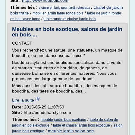
Site :
http://www.huetbois.com
Thèmes liés :
/
chalet de jardin
cloture en bois pour jardin chevaux
bois traite
/
/
mobilier jardin table ronde bois
table de jardin ronde
/
en bois avec banc
table ronde et chaise jardin bois
Meubles en bois exotique, salons de jardin
en bois ...
CONTACT
Vous recherchez une statue, une statuette, un masque de
bouddha, ou une danseuse balinaise?
Bouddha style est une boutique spécialisée dans la vente
de statues ,statuettes de bouddha, de ganesh, de
danseuse balinaise en différentes matières. Nous vous
proposons une large gamme de bouddhas:
Mais aussi des tableaux de bouddha , des masques de
bouddha, des têtes de bouddha, des...
Lire la suite
Date:
2015-05-29 11:07:59
Site :
http://bouddha-style.com
Thèmes liés :
/
meuble jardin bois exotique
table de salon de
/
/
jardin en bois exotique
table et chaise jardin bois exotique
salon
/
meuble jardin salon bois
jardin bois exotique