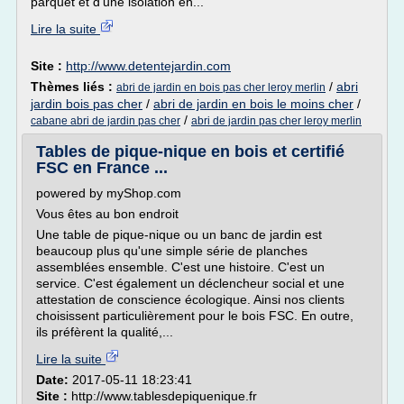
parquet et d'une isolation en...
Lire la suite
Site :
http://www.detentejardin.com
Thèmes liés :
/
abri
abri de jardin en bois pas cher leroy merlin
jardin bois pas cher
/
abri de jardin en bois le moins cher
/
/
cabane abri de jardin pas cher
abri de jardin pas cher leroy merlin
Tables de pique-nique en bois et certifié
FSC en France ...
powered by myShop.com
Vous êtes au bon endroit
Une table de pique-nique ou un banc de jardin est
beaucoup plus qu'une simple série de planches
assemblées ensemble. C'est une histoire. C'est un
service. C'est également un déclencheur social et une
attestation de conscience écologique. Ainsi nos clients
choisissent particulièrement pour le bois FSC. En outre,
ils préfèrent la qualité,...
Lire la suite
Date:
2017-05-11 18:23:41
Site :
http://www.tablesdepiquenique.fr