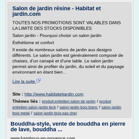
Salon de jardin résine - Habitat et
jardin.com
TOUTES NOS PROMOTIONS SONT VALABLES DANS
LA LIMITE DES STOCKS DISPONIBLES
Salon jardin - Pourquoi choisir un salon jardin
Esthétisme et confort
Il existe de nombreux salons de jardin aux designs
différents. Le salon jardin est généralement composé de
chaises, d'un canapé et d'une table. Le salon jardin
permet ainsi de profiter du jardin, du soleil et du paysage
environnant en étant bien...
Lire la suite
Site :
http://www.habitatetjardin.com
Thèmes liés :
/
produit entretien salon de jardin
produit
/
/
entretien salon jardin teck
salon jardin bois blanc
salon jardin
/
bois metal
salon jardin bois pas cher
Bouddha-style, vente de bouddha en pierre
de lave, bouddha ...
www.bambous-en-provence.com