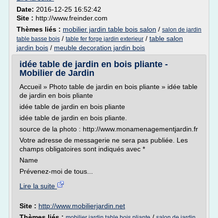
Date:
2016-12-25 16:52:42
Site :
http://www.freinder.com
Thèmes liés :
mobilier jardin table bois salon
/
salon de jardin
/
/
table salon
table basse bois
table fer forge jardin exterieur
jardin bois
/
meuble decoration jardin bois
idée table de jardin en bois pliante -
Mobilier de Jardin
Accueil » Photo table de jardin en bois pliante » idée table
de jardin en bois pliante
idée table de jardin en bois pliante
idée table de jardin en bois pliante.
source de la photo : http://www.monamenagementjardin.fr
Votre adresse de messagerie ne sera pas publiée. Les
champs obligatoires sont indiqués avec *
Name
Prévenez-moi de tous...
Lire la suite
Site :
http://www.mobilierjardin.net
Thèmes liés :
/
mobilier jardin table bois pliante
salon de jardin