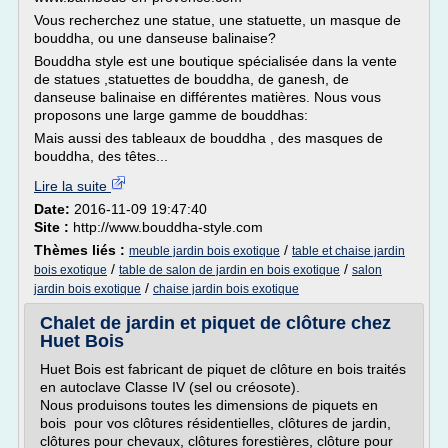
Vous recherchez une statue, une statuette, un masque de
bouddha, ou une danseuse balinaise?
Bouddha style est une boutique spécialisée dans la vente
de statues ,statuettes de bouddha, de ganesh, de
danseuse balinaise en différentes matières. Nous vous
proposons une large gamme de bouddhas:
Mais aussi des tableaux de bouddha , des masques de
bouddha, des têtes...
Lire la suite
Date:
2016-11-09 19:47:40
Site :
http://www.bouddha-style.com
Thèmes liés :
/
meuble jardin bois exotique
table et chaise jardin
/
/
bois exotique
table de salon de jardin en bois exotique
salon
/
jardin bois exotique
chaise jardin bois exotique
Chalet de jardin et piquet de clôture chez
Huet Bois
Huet Bois est fabricant de piquet de clôture en bois traités
en autoclave Classe IV (sel ou créosote).
Nous produisons toutes les dimensions de piquets en
bois pour vos clôtures résidentielles, clôtures de jardin,
clôtures pour chevaux, clôtures forestières, clôture pour