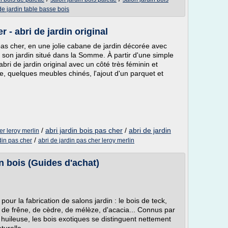
de jardin table basse bois
r - abri de jardin original
pas cher, en une jolie cabane de jardin décorée avec
s son jardin situé dans la Somme. À partir d'une simple
bri de jardin original avec un côté très féminin et
, quelques meubles chinés, l'ajout d'un parquet et
/
abri jardin bois pas cher
/
abri de jardin
er leroy merlin
/
din pas cher
abri de jardin pas cher leroy merlin
n bois (Guides d'achat)
 pour la fabrication de salons jardin : le bois de teck,
, de frêne, de cèdre, de mélèze, d'acacia... Connus par
 huileuse, les bois exotiques se distinguent nettement