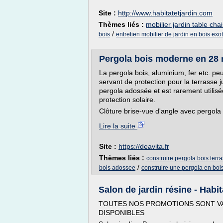
Site :
http://www.habitatetjardin.com
Thèmes liés :
mobilier jardin table cha
/
bois
entretien mobilier de jardin en bois exo
Pergola bois moderne en 28
La pergola bois, aluminium, fer etc. pe
servant de protection pour la terrasse 
pergola adossée et est rarement utilisé
protection solaire.
Clôture brise-vue d'angle avec pergola 
Lire la suite
Site :
https://deavita.fr
Thèmes liés :
construire pergola bois terr
/
bois adossee
construire une pergola en bo
Salon de jardin résine - Habit
TOUTES NOS PROMOTIONS SONT VA
DISPONIBLES