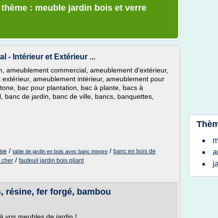
 thème : meuble jardin bois et verre
Intérieur et Extérieur ...
ium, ameublement commercial, ameublement d'extérieur,
xtérieur, ameublement intérieur, ameublement pour
tone, bac pour plantation, bac à plante, bacs à
, banc de jardin, banc de ville, bancs, banquettes,
Thèm
m
ise
/
/
banc en bois de
a
table de jardin en bois avec banc integre
/
s cher
fauteuil jardin bois pliant
j
s, résine, fer forgé, bambou
à vos meubles de jardin !