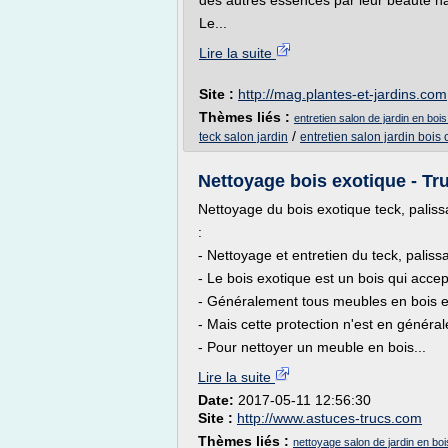
des autres essences par leur beauté na
Le...
Lire la suite
Site :
http://mag.plantes-et-jardins.com
Thèmes liés :
entretien salon de jardin en boi
/
teck salon jardin
entretien salon jardin bois
Nettoyage bois exotique - Tr
Nettoyage du bois exotique teck, paliss
:
- Nettoyage et entretien du teck, palis
- Le bois exotique est un bois qui acce
- Généralement tous meubles en bois ex
- Mais cette protection n'est en généra
- Pour nettoyer un meuble en bois...
Lire la suite
Date:
2017-05-11 12:56:30
Site :
http://www.astuces-trucs.com
Thèmes liés :
nettoyage salon de jardin en boi