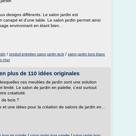
 jardin
ux designs différents. Le salon jardin est
canapé et d'une table. Le salon jardin permet ainsi
ysage environnant en étant bien...
/
/
rdin
produit entretien salon jardin teck
salon jardin bois blanc
as cher
 en plus de 110 idées originales
 lesquelles ces meubles de jardin sont une solution
limité. Le salon de jardin en palette, c'est surtout
tre créativité.
n de bois ?
le et une idées pour la création de salons de jardin en...
/
/
n bois de palette
salon jardin bois palette
salon jardin bois