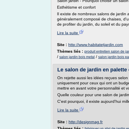
Salon jardin - Pourquoi choisir un salon
Esthétisme et confort
Il existe de nombreux salons de jardin a
généralement composé de chaises, d'un 
de profiter du jardin, du soleil et du pa
Lire la suite
Site :
http://www.habitatetjardin.com
Thèmes liés :
produit entretien salon de ja
/
/
salon jardin bois metal
salon jardin bois p
Le salon de jardin en palette
On rejette aussi les idées reçues selon
uniquement pour ceux qui ont un budget 
mettre en avant votre personnalité et vo
Quelle couleur pour une salon de jardi
C'est pourquoi, il existe aujourd'hui mil
Lire la suite
Site :
http://designmag.fr
Thèmes liés :
fabriquer un abri de jardin e