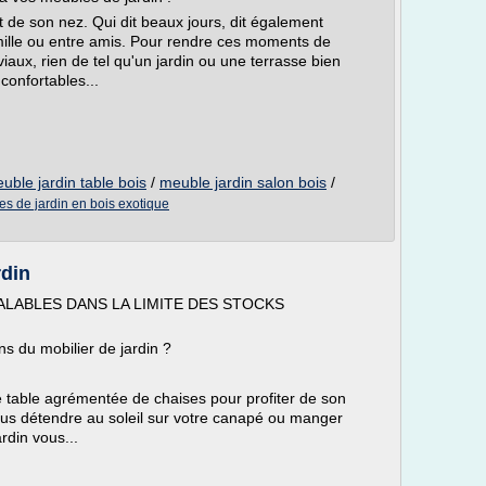
ut de son nez. Qui dit beaux jours, dit également
mille ou entre amis. Pour rendre ces moments de
iaux, rien de tel qu'un jardin ou une terrasse bien
onfortables...
uble jardin table bois
/
meuble jardin salon bois
/
es de jardin en bois exotique
rdin
LABLES DANS LA LIMITE DES STOCKS
ns du mobilier de jardin ?
e table agrémentée de chaises pour profiter de son
ous détendre au soleil sur votre canapé ou manger
rdin vous...