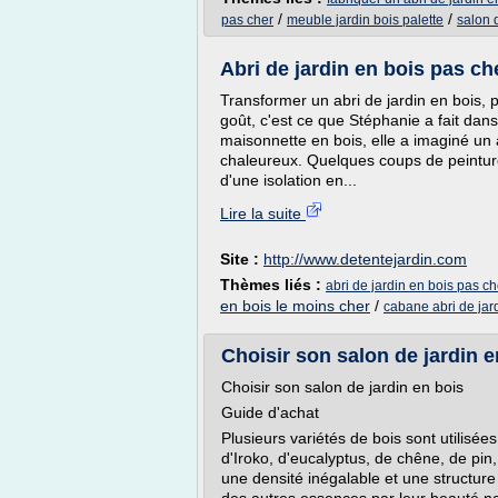
/
/
pas cher
meuble jardin bois palette
salon 
Abri de jardin en bois pas che
Transformer un abri de jardin en bois, 
goût, c'est ce que Stéphanie a fait dan
maisonnette en bois, elle a imaginé un a
chaleureux. Quelques coups de peinture
d'une isolation en...
Lire la suite
Site :
http://www.detentejardin.com
Thèmes liés :
abri de jardin en bois pas ch
en bois le moins cher
/
cabane abri de jar
Choisir son salon de jardin e
Choisir son salon de jardin en bois
Guide d'achat
Plusieurs variétés de bois sont utilisées
d'Iroko, d'eucalyptus, de chêne, de pin
une densité inégalable et une structure