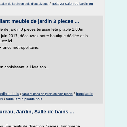
/
nettoyer salon de jardin en
 salon de jardin en bois d'eucalyptus
ant meuble de jardin 3 pieces ...
e de jardin 3 pieces terasse fete pliable 1.80m
juin 2017, découvrez notre boutique dédiée et la
uez ici
ance métropolitaine.
n choisissant la Livraison...
/
/
ardin en bois
banc jardin
table et banc de jardin en bois pliable
/
is
table jardin pliante bois
reau, Jardin, Salle de bains ...
, Fauteuils de direction, Sieges, Imprimerie...