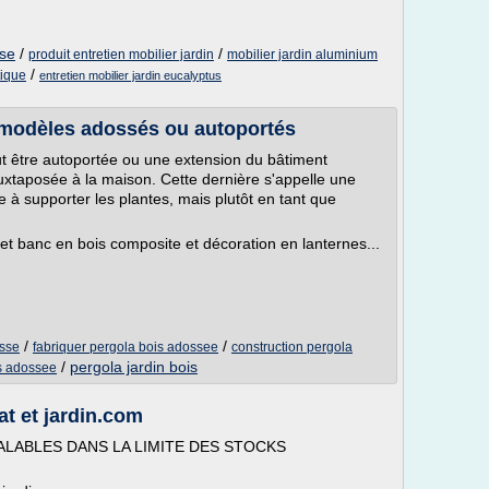
ise
/
/
produit entretien mobilier jardin
mobilier jardin aluminium
/
tique
entretien mobilier jardin eucalyptus
 modèles adossés ou autoportés
ut être autoportée ou une extension du bâtiment
juxtaposée à la maison. Cette dernière s'appelle une
e à supporter les plantes, mais plutôt en tant que
et banc en bois composite et décoration en lanternes...
/
/
asse
fabriquer pergola bois adossee
construction pergola
/
pergola jardin bois
is adossee
at et jardin.com
LABLES DANS LA LIMITE DES STOCKS