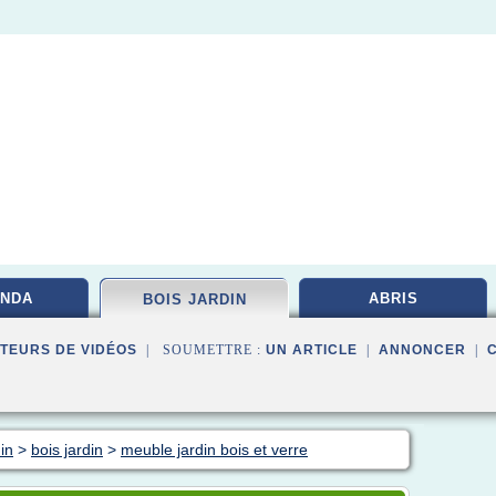
NDA
ABRIS
BOIS JARDIN
TEURS DE VIDÉOS
| SOUMETTRE :
UN ARTICLE
|
ANNONCER
|
in
>
bois jardin
>
meuble jardin bois et verre