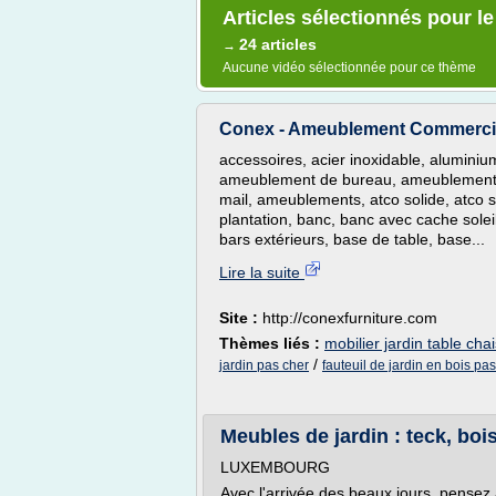
Articles sélectionnés pour le
24 articles
→
Aucune vidéo sélectionnée pour ce thème
Conex - Ameublement Commercial - 
accessoires, acier inoxidable, alumin
ameublement de bureau, ameublement e
mail, ameublements, atco solide, atco s
plantation, banc, banc avec cache soleil
bars extérieurs, base de table, base...
Lire la suite
Site :
http://conexfurniture.com
Thèmes liés :
mobilier jardin table cha
/
jardin pas cher
fauteuil de jardin en bois pa
Meubles de jardin : teck, boi
LUXEMBOURG
Avec l'arrivée des beaux jours, pensez 