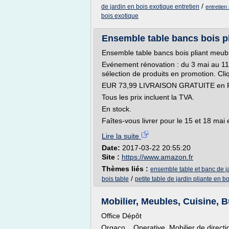
/
de jardin en bois exotique entretien
entretien
bois exotique
Ensemble table bancs bois pli
Ensemble table bancs bois pliant meubl
Evénement rénovation : du 3 mai au 11 
sélection de produits en promotion. Cliq
EUR 73,99 LIVRAISON GRATUITE en Fr
Tous les prix incluent la TVA.
En stock.
Faîtes-vous livrer pour le 15 et 18 mai e
Lire la suite
Date:
2017-03-22 20:55:20
Site :
https://www.amazon.fr
Thèmes liés :
ensemble table et banc de j
/
bois table
petite table de jardin pliante en bo
Mobilier, Meubles, Cuisine, Bu
Office Dépôt
Orgaco Operative, Mobilier de direction