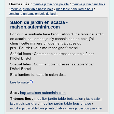
Thèmes liés :
/
meuble jardin bois palette
meuble jardin banc bois
/
/
/
meuble jardin table basse bois
plan table banc jardin bois
construire un banc en bois de jardin
Salon de jardin en acacia -
maison.aufeminin.com
Bonjour, je souhaite faire l'acquisition d'une table de jardin
en acacia, seulement je n'y connais rien en bois, j'ai
choisit cette matiere uniquement à cause du
prix...Pourriez vous me renseigner? merci!!
Spécial fêtes : Comment bien dresser sa table ? par
l'Hôtel Bristol
Spécial fêtes : Comment bien dresser sa table ? par
l'Hôtel Bristol
Et la lumière fut dans le salon de...
Lire la suite
Site :
http://maison.aufeminin.com
Thèmes liés :
mobilier jardin table bois salon
/
table salon
/
mobilier jardin table bois chaise
/
jardin bois pas cher
/
mobilier jardin table bois pliante
table chaise jardin bois pas cher