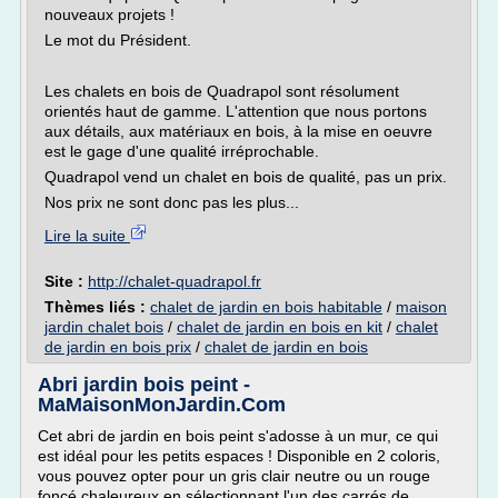
nouveaux projets !
Le mot du Président.
Les chalets en bois de Quadrapol sont résolument
orientés haut de gamme. L'attention que nous portons
aux détails, aux matériaux en bois, à la mise en oeuvre
est le gage d'une qualité irréprochable.
Quadrapol vend un chalet en bois de qualité, pas un prix.
Nos prix ne sont donc pas les plus...
Lire la suite
Site :
http://chalet-quadrapol.fr
Thèmes liés :
chalet de jardin en bois habitable
/
maison
jardin chalet bois
/
chalet de jardin en bois en kit
/
chalet
de jardin en bois prix
/
chalet de jardin en bois
Abri jardin bois peint -
MaMaisonMonJardin.Com
Cet abri de jardin en bois peint s'adosse à un mur, ce qui
est idéal pour les petits espaces ! Disponible en 2 coloris,
vous pouvez opter pour un gris clair neutre ou un rouge
foncé chaleureux en sélectionnant l'un des carrés de