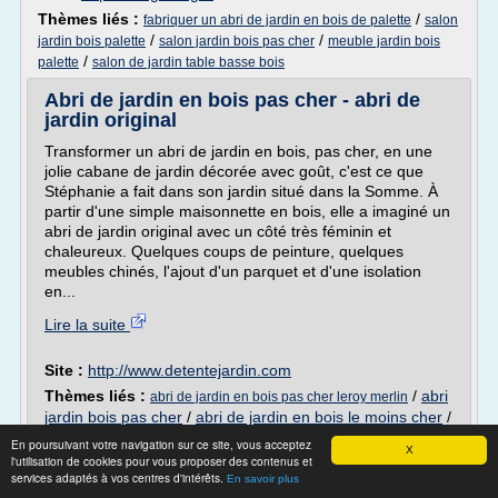
Thèmes liés :
/
fabriquer un abri de jardin en bois de palette
salon
/
/
jardin bois palette
salon jardin bois pas cher
meuble jardin bois
/
palette
salon de jardin table basse bois
Abri de jardin en bois pas cher - abri de
jardin original
Transformer un abri de jardin en bois, pas cher, en une
jolie cabane de jardin décorée avec goût, c'est ce que
Stéphanie a fait dans son jardin situé dans la Somme. À
partir d'une simple maisonnette en bois, elle a imaginé un
abri de jardin original avec un côté très féminin et
chaleureux. Quelques coups de peinture, quelques
meubles chinés, l'ajout d'un parquet et d'une isolation
en...
Lire la suite
Site :
http://www.detentejardin.com
Thèmes liés :
/
abri
abri de jardin en bois pas cher leroy merlin
jardin bois pas cher
/
abri de jardin en bois le moins cher
/
/
cabane abri de jardin pas cher
abri de jardin pas cher leroy merlin
En poursuivant votre navigation sur ce site, vous acceptez
X
l'utilisation de cookies pour vous proposer des contenus et
Abri de Jardin Auchan, achat Abri de jardin
services adaptés à vos centres d'intérêts.
En savoir plus
bois traité ...