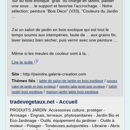
Sur du bois exotique "gras" ou chargé en tanins, passer
une sous ... le support et favorise l'accrochage. - Notre
sélection: peinture "Bois Déco" (V33), "Couleurs du Jardin
...
J'ai un salon de jardin en bois exotique qui est tout le
temps soumis aux intempéries, faute de ... aux grains fin,
laver laissez bien sécher, puis vernir avec une peinture ...
Même si les meules de couleur sont à la...
Lire la suite
Site :
http://peindre.galerie-creation.com
Thèmes liés :
/
table de salon de jardin en bois exotique
peindre
/
/
salon
salon de jardin en bois exotique
peindre table jardin bois exotique
/
jardin bois exotique
maison jardin table bois exotique
tradevegetaux.net - Accueil
PRODUITS JARDIN :Accessoires culture, protéger -
Arrosage - Engrais, terreaux, phytosanitaires - Jardin Bio et
Eco-Jardinage - Outils, équipement du jardinier - Outils à
moteur - Potager - Tondeuses,autoportées - Librairie - Abris