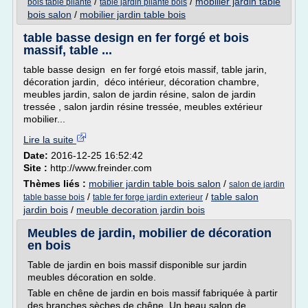
/
/
mobilier jardin table
bois table pliante
table jardin pliante bois
bois salon
/
mobilier jardin table bois
table basse design en fer forgé et bois
massif, table ...
table basse design en fer forgé etois massif, table jarin,
décoration jardin, déco intérieur, décoration chambre,
meubles jardin, salon de jardin résine, salon de jardin
tressée , salon jardin résine tressée, meubles extérieur
mobilier...
Lire la suite
Date:
2016-12-25 16:52:42
Site :
http://www.freinder.com
Thèmes liés :
mobilier jardin table bois salon
/
salon de jardin
/
/
table salon
table basse bois
table fer forge jardin exterieur
jardin bois
/
meuble decoration jardin bois
Meubles de jardin, mobilier de décoration
en bois
Table de jardin en bois massif disponible sur jardin
meubles décoration en solde.
Table en chêne de jardin en bois massif fabriquée à partir
des branches sèches de chêne. Un beau salon de