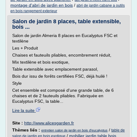
montage d'abri de jardin en bois
/
abri de jardin cabane a outils
en bois rangement exterieur
Salon de jardin 8 places, table extensible,
bois ...
Salon de jardin Almeria 8 places en Eucalyptus FSC et
textilène
Les + Produit
Chaises et fauteuils pliables, encombrement réduit,
Mix textilène et bois exotique,
Table extensible avec emplacement parasol,
Bois dur issu de forêts certifiées FSC, déjà huilé !
Style
Cet ensemble est composé d'une grande table, de 6
chaises et de 2 fauteuils pliables. Fabriquée en
Eucalyptus FSC, la table...
Lire la suite
Site :
http://www.alicesgarden.fr
Thèmes liés :
/
table de
entretien salon de jardin en bois d'eucalyptus
/
mobilier jardin table bois
salon de jardin en bois exotique