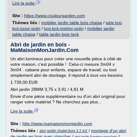
Lire la suite
Site :
https://www.couleurgarden.com
Thèmes liés :
mobilier jardin table bois chaise
/
table bois
/
/
mobilier jardin
teck basse jardin
bois teck mobilier jardin
table chaise
/
table jardin bois teck
Abri de jardin en bois -
MaMaisonMonJardin.Com
Un abri lumineux pour créer une nouvelle pièce à côté de
votre maison, c'est possible ! Celui-ci mesure 3m04 x
3m04 : cabane pour enfants, espace de travail, ou tout
simplement abri de stockage, il répond à tous vos besoins.
1 739,00 EUR
Abri jardin 28MM 3,75 x 3,91 / 4,81 M
Envie d'une pièce supplémentaire ou d'un abri original pour
ranger votre matériel ? Ne cherchez pas plus...
Lire la suite
Site :
http://www.mamaisonmonjardin.com
Thèmes liés :
/
montage d'un abri
abri jardin chalet bois 3 2 m2
de jardin en bois avec plancher
/
/
abri jardin 8 metre carre bois