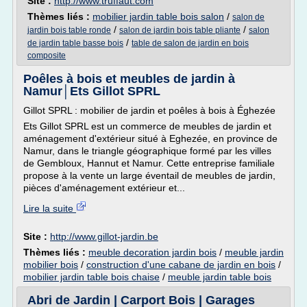
Site :
http://www.truffaut.com
Thèmes liés :
mobilier jardin table bois salon
/
salon de
/
/
jardin bois table ronde
salon de jardin bois table pliante
salon
/
de jardin table basse bois
table de salon de jardin en bois
composite
Poêles à bois et meubles de jardin à
Namur│Ets Gillot SPRL
Gillot SPRL : mobilier de jardin et poêles à bois à Éghezée
Ets Gillot SPRL est un commerce de meubles de jardin et
aménagement d'extérieur situé à Eghezée, en province de
Namur, dans le triangle géographique formé par les villes
de Gembloux, Hannut et Namur. Cette entreprise familiale
propose à la vente un large éventail de meubles de jardin,
pièces d'aménagement extérieur et...
Lire la suite
Site :
http://www.gillot-jardin.be
Thèmes liés :
meuble decoration jardin bois
/
meuble jardin
mobilier bois
/
construction d'une cabane de jardin en bois
/
mobilier jardin table bois chaise
/
meuble jardin table bois
Abri de Jardin | Carport Bois | Garages