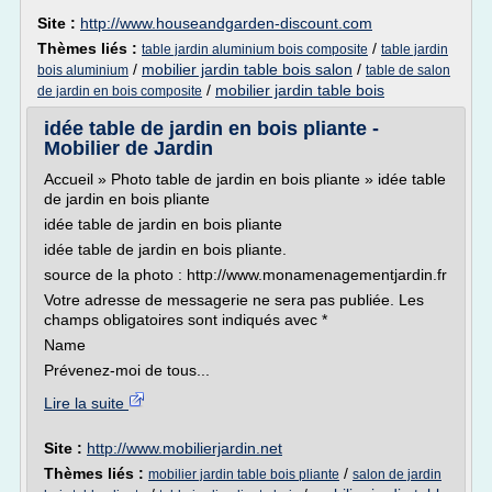
Site :
http://www.houseandgarden-discount.com
Thèmes liés :
/
table jardin aluminium bois composite
table jardin
/
mobilier jardin table bois salon
/
bois aluminium
table de salon
/
mobilier jardin table bois
de jardin en bois composite
idée table de jardin en bois pliante -
Mobilier de Jardin
Accueil » Photo table de jardin en bois pliante » idée table
de jardin en bois pliante
idée table de jardin en bois pliante
idée table de jardin en bois pliante.
source de la photo : http://www.monamenagementjardin.fr
Votre adresse de messagerie ne sera pas publiée. Les
champs obligatoires sont indiqués avec *
Name
Prévenez-moi de tous...
Lire la suite
Site :
http://www.mobilierjardin.net
Thèmes liés :
/
mobilier jardin table bois pliante
salon de jardin