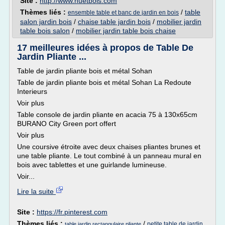
Site :
http://www.huetbois.com
Thèmes liés :
/
table
ensemble table et banc de jardin en bois
salon jardin bois
/
chaise table jardin bois
/
mobilier jardin
table bois salon
/
mobilier jardin table bois chaise
17 meilleures idées à propos de Table De
Jardin Pliante ...
Table de jardin pliante bois et métal Sohan
Table de jardin pliante bois et métal Sohan La Redoute
Interieurs
Voir plus
Table console de jardin pliante en acacia 75 à 130x65cm
BURANO City Green port offert
Voir plus
Une coursive étroite avec deux chaises pliantes brunes et
une table pliante. Le tout combiné à un panneau mural en
bois avec tablettes et une guirlande lumineuse.
Voir...
Lire la suite
Site :
https://fr.pinterest.com
Thèmes liés :
/
petite table de jardin
table jardin rectangulaire pliante