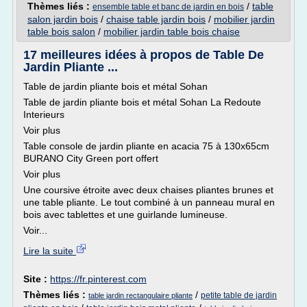
Thèmes liés :
/
table
ensemble table et banc de jardin en bois
salon jardin bois
/
chaise table jardin bois
/
mobilier jardin
table bois salon
/
mobilier jardin table bois chaise
17 meilleures idées à propos de Table De
Jardin Pliante ...
Table de jardin pliante bois et métal Sohan
Table de jardin pliante bois et métal Sohan La Redoute
Interieurs
Voir plus
Table console de jardin pliante en acacia 75 à 130x65cm
BURANO City Green port offert
Voir plus
Une coursive étroite avec deux chaises pliantes brunes et
une table pliante. Le tout combiné à un panneau mural en
bois avec tablettes et une guirlande lumineuse.
Voir...
Lire la suite
Site :
https://fr.pinterest.com
Thèmes liés :
/
petite table de jardin
table jardin rectangulaire pliante