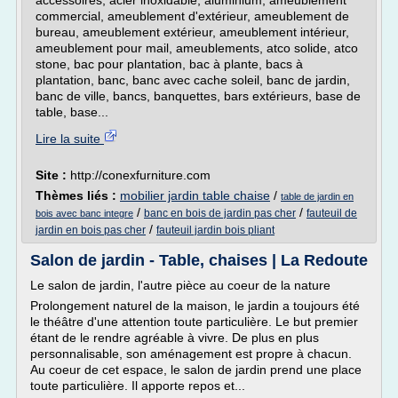
accessoires, acier inoxidable, aluminium, ameublement
commercial, ameublement d'extérieur, ameublement de
bureau, ameublement extérieur, ameublement intérieur,
ameublement pour mail, ameublements, atco solide, atco
stone, bac pour plantation, bac à plante, bacs à
plantation, banc, banc avec cache soleil, banc de jardin,
banc de ville, bancs, banquettes, bars extérieurs, base de
table, base...
Lire la suite
Site :
http://conexfurniture.com
Thèmes liés :
mobilier jardin table chaise
/
table de jardin en
/
/
banc en bois de jardin pas cher
fauteuil de
bois avec banc integre
/
jardin en bois pas cher
fauteuil jardin bois pliant
Salon de jardin - Table, chaises | La Redoute
Le salon de jardin, l'autre pièce au coeur de la nature
Prolongement naturel de la maison, le jardin a toujours été
le théâtre d'une attention toute particulière. Le but premier
étant de le rendre agréable à vivre. De plus en plus
personnalisable, son aménagement est propre à chacun.
Au coeur de cet espace, le salon de jardin prend une place
toute particulière. Il apporte repos et...