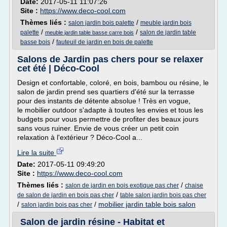
Date:
2017-05-11 11:07:26
Site :
https://www.deco-cool.com
Thèmes liés :
/
salon jardin bois palette
meuble jardin bois
/
/
palette
salon de jardin table
meuble jardin table basse carre bois
/
basse bois
fauteuil de jardin en bois de palette
Salons de Jardin pas chers pour se relaxer
cet été | Déco-Cool
Design et confortable, coloré, en bois, bambou ou résine, le
salon de jardin prend ses quartiers d'été sur la terrasse
pour des instants de détente absolue ! Très en vogue,
le mobilier outdoor s'adapte à toutes les envies et tous les
budgets pour vous permettre de profiter des beaux jours
sans vous ruiner. Envie de vous créer un petit coin
relaxation à l'extérieur ? Déco-Cool a...
Lire la suite
Date:
2017-05-11 09:49:20
Site :
https://www.deco-cool.com
Thèmes liés :
/
salon de jardin en bois exotique pas cher
chaise
/
de salon de jardin en bois pas cher
table salon jardin bois pas cher
/
/
mobilier jardin table bois salon
salon jardin bois pas cher
Salon de jardin résine - Habitat et