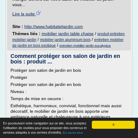
vous...
Lire la suite
Site :
http://www.habitatetjardin.com
Thèmes liés :
mobilier jardin table chaise
/
produit entretien
/
/
mobilier jardin
mobilier jardin aluminium bois
entretien mobilier
/
de jardin en bois exotique
entretien mobilier jardin eucalyptus
Comment protéger son salon de jardin en
bois : produit ...
Protéger son salon de jardin en bois
Protéger
Protéger son salon de jardin en bois
Niveau :
Temps de mise en oeuvre :
Esthétique, harmonieux, convivial, fonctionnel mais aussi
décoratif, le mobilier de jardin en bois apporte une
ambiance naturelle et chaleureuse à vos extérieurs.
Exposés toute l'année aux intempéries et aux UV, les bois
En poursuivant votre navigation sur ce site, vous acceptez
X
l'utilisation de cookies pour vous proposer des contenus et
sont soumis aux variations climatiques (pluie,...
services adaptés à vos centres d'intérêts.
En savoir plus
Lire la suite