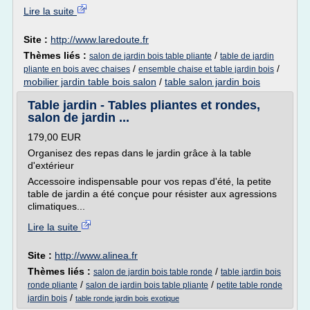
Lire la suite
Site :
http://www.laredoute.fr
Thèmes liés :
/
salon de jardin bois table pliante
table de jardin
/
/
pliante en bois avec chaises
ensemble chaise et table jardin bois
mobilier jardin table bois salon
/
table salon jardin bois
Table jardin - Tables pliantes et rondes,
salon de jardin ...
179,00 EUR
Organisez des repas dans le jardin grâce à la table
d'extérieur
Accessoire indispensable pour vos repas d'été, la petite
table de jardin a été conçue pour résister aux agressions
climatiques...
Lire la suite
Site :
http://www.alinea.fr
Thèmes liés :
/
salon de jardin bois table ronde
table jardin bois
/
/
ronde pliante
salon de jardin bois table pliante
petite table ronde
/
jardin bois
table ronde jardin bois exotique