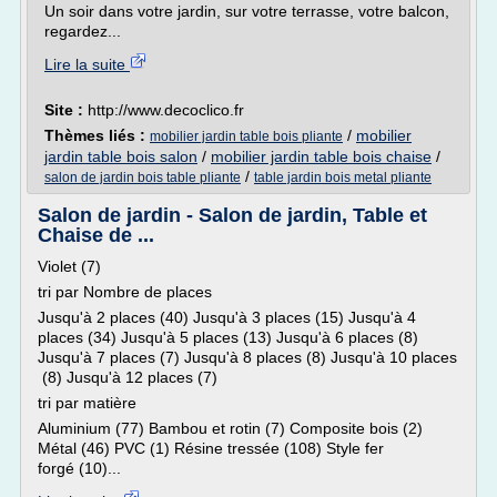
Un soir dans votre jardin, sur votre terrasse, votre balcon,
regardez...
Lire la suite
Site :
http://www.decoclico.fr
Thèmes liés :
/
mobilier
mobilier jardin table bois pliante
jardin table bois salon
/
mobilier jardin table bois chaise
/
/
salon de jardin bois table pliante
table jardin bois metal pliante
Salon de jardin - Salon de jardin, Table et
Chaise de ...
Violet (7)
tri par Nombre de places
Jusqu'à 2 places (40) Jusqu'à 3 places (15) Jusqu'à 4
places (34) Jusqu'à 5 places (13) Jusqu'à 6 places (8)
Jusqu'à 7 places (7) Jusqu'à 8 places (8) Jusqu'à 10 places
(8) Jusqu'à 12 places (7)
tri par matière
Aluminium (77) Bambou et rotin (7) Composite bois (2)
Métal (46) PVC (1) Résine tressée (108) Style fer
forgé (10)...