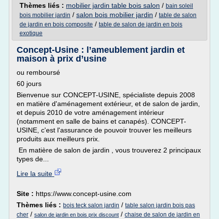
Thèmes liés :
mobilier jardin table bois salon
/
bain soleil
/
salon bois mobilier jardin
/
bois mobilier jardin
table de salon
/
de jardin en bois composite
table de salon de jardin en bois
exotique
Concept-Usine : l’ameublement jardin et
maison à prix d’usine
ou remboursé
60 jours
Bienvenue sur CONCEPT-USINE, spécialiste depuis 2008
en matière d'aménagement extérieur, et de salon de jardin,
et depuis 2010 de votre aménagement intérieur
(notamment en salle de bains et canapés). CONCEPT-
USINE, c'est l'assurance de pouvoir trouver les meilleurs
produits aux meilleurs prix.
En matière de salon de jardin , vous trouverez 2 principaux
types de...
Lire la suite
Site :
https://www.concept-usine.com
Thèmes liés :
/
bois teck salon jardin
table salon jardin bois pas
/
/
cher
chaise de salon de jardin en
salon de jardin en bois prix discount