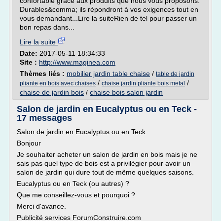
confortable grâce aux produits que nous vous proposons.
Durables&comma; ils répondront à vos exigences tout en
vous demandant...Lire la suiteRien de tel pour passer un
bon repas dans...
Lire la suite
Date:
2017-05-11 18:34:33
Site :
http://www.maginea.com
Thèmes liés :
mobilier jardin table chaise
/
table de jardin
/
/
pliante en bois avec chaises
chaise jardin pliante bois metal
chaise de jardin bois
/
chaise bois salon jardin
Salon de jardin en Eucalyptus ou en Teck -
17 messages
Salon de jardin en Eucalyptus ou en Teck
Bonjour
Je souhaiter acheter un salon de jardin en bois mais je ne
sais pas quel type de bois est a privilégier pour avoir un
salon de jardin qui dure tout de même quelques saisons.
Eucalyptus ou en Teck (ou autres) ?
Que me conseillez-vous et pourquoi ?
Merci d'avance.
Publicité services ForumConstruire.com