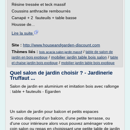
Résine tressée et teck massif
Coussins anthracite rembourrés
Canapé + 2 fauteuils + table basse
Housse de...
Lire la suite
Site :
http://www.houseandgarden-discount.com
Thèmes liés :
/
table de salon de
bois acacia salon jardin massif
/
mobilier jardin table bois salon
/
jardin en bois exotique
table
/
et chaise jardin bois exotique
mobilier jardin table bois exotique
Quel salon de jardin choisir ? - Jardinerie
Truffaut ...
Salon de jardin en aluminium et imitation bois avec rallonge
: table + fauteuils - Egarden
Un salon de jardin pour balcon et petits espaces
Si vous disposez d'un balcon, d'une petite terrasse, ou
d'une cour intérieure alors vous pouvez aménager votre
coin salon ou repas en choisissant une petite table de jardin