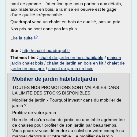
haut de gamme. L'attention que nous portons aux détails,
aux matériaux en bois, à la mise en oeuvre est le gage
d'une qualité irréprochable.
Quadrapol vend un chalet en bois de qualité, pas un prix.
Nos prix ne sont donc pas les plus...
Lire la suite
Site :
http://chalet-quadrapol.fr
Thèmes liés :
chalet de jardin en bois habitable
/
maison
jardin chalet bois
/
chalet de jardin en bois en kit
/
chalet de
jardin en bois prix
/
chalet de jardin en bois
Mobilier de jardin habitatetjardin
TOUTES NOS PROMOTIONS SONT VALABLES DANS
LA LIMITE DES STOCKS DISPONIBLES
Mobilier de jardin - Pourquoi investir dans du mobilier de
jardin ?
Profitez de votre jardin
Rien de tel qu'un salon de jardin ou une table agrémentée
de chaises pour profiter de son jardin par beau temps.
Vous pourrez vous détendre au soleil sur votre canapé ou
manger dehors sur votre table. Le mobilier de jardin