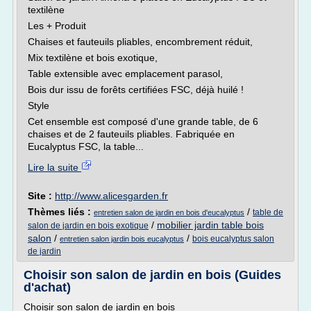
textilène
Les + Produit
Chaises et fauteuils pliables, encombrement réduit,
Mix textilène et bois exotique,
Table extensible avec emplacement parasol,
Bois dur issu de forêts certifiées FSC, déjà huilé !
Style
Cet ensemble est composé d'une grande table, de 6
chaises et de 2 fauteuils pliables. Fabriquée en
Eucalyptus FSC, la table...
Lire la suite
Site :
http://www.alicesgarden.fr
Thèmes liés :
/
table de
entretien salon de jardin en bois d'eucalyptus
/
mobilier jardin table bois
salon de jardin en bois exotique
salon
/
/
bois eucalyptus salon
entretien salon jardin bois eucalyptus
de jardin
Choisir son salon de jardin en bois (Guides
d'achat)
Choisir son salon de jardin en bois