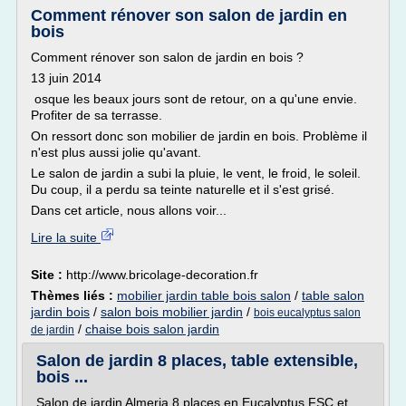
Comment rénover son salon de jardin en
bois
Comment rénover son salon de jardin en bois ?
13 juin 2014
osque les beaux jours sont de retour, on a qu'une envie.
Profiter de sa terrasse.
On ressort donc son mobilier de jardin en bois. Problème il
n'est plus aussi jolie qu'avant.
Le salon de jardin a subi la pluie, le vent, le froid, le soleil.
Du coup, il a perdu sa teinte naturelle et il s'est grisé.
Dans cet article, nous allons voir...
Lire la suite
Site :
http://www.bricolage-decoration.fr
Thèmes liés :
mobilier jardin table bois salon
/
table salon
jardin bois
/
salon bois mobilier jardin
/
bois eucalyptus salon
/
chaise bois salon jardin
de jardin
Salon de jardin 8 places, table extensible,
bois ...
Salon de jardin Almeria 8 places en Eucalyptus FSC et