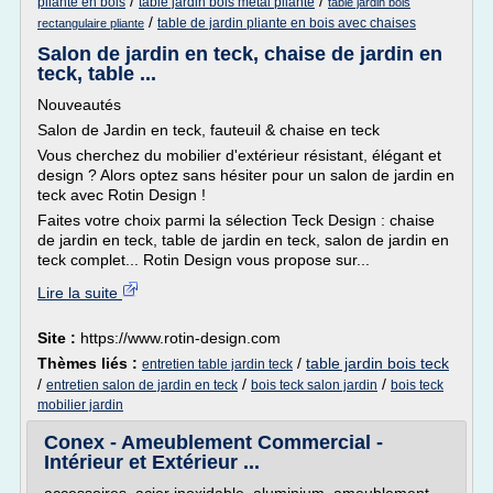
/
/
pliante en bois
table jardin bois metal pliante
table jardin bois
/
table de jardin pliante en bois avec chaises
rectangulaire pliante
Salon de jardin en teck, chaise de jardin en
teck, table ...
Nouveautés
Salon de Jardin en teck, fauteuil & chaise en teck
Vous cherchez du mobilier d'extérieur résistant, élégant et
design ? Alors optez sans hésiter pour un salon de jardin en
teck avec Rotin Design !
Faites votre choix parmi la sélection Teck Design : chaise
de jardin en teck, table de jardin en teck, salon de jardin en
teck complet... Rotin Design vous propose sur...
Lire la suite
Site :
https://www.rotin-design.com
Thèmes liés :
/
table jardin bois teck
entretien table jardin teck
/
/
/
entretien salon de jardin en teck
bois teck salon jardin
bois teck
mobilier jardin
Conex - Ameublement Commercial -
Intérieur et Extérieur ...