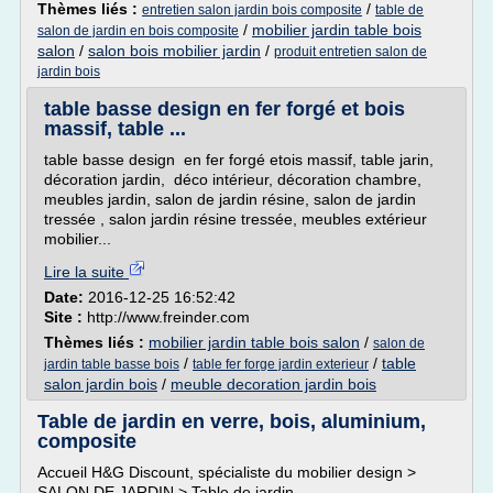
Thèmes liés :
/
entretien salon jardin bois composite
table de
/
mobilier jardin table bois
salon de jardin en bois composite
salon
/
salon bois mobilier jardin
/
produit entretien salon de
jardin bois
table basse design en fer forgé et bois
massif, table ...
table basse design en fer forgé etois massif, table jarin,
décoration jardin, déco intérieur, décoration chambre,
meubles jardin, salon de jardin résine, salon de jardin
tressée , salon jardin résine tressée, meubles extérieur
mobilier...
Lire la suite
Date:
2016-12-25 16:52:42
Site :
http://www.freinder.com
Thèmes liés :
mobilier jardin table bois salon
/
salon de
/
/
table
jardin table basse bois
table fer forge jardin exterieur
salon jardin bois
/
meuble decoration jardin bois
Table de jardin en verre, bois, aluminium,
composite
Accueil H&G Discount, spécialiste du mobilier design >
SALON DE JARDIN > Table de jardin