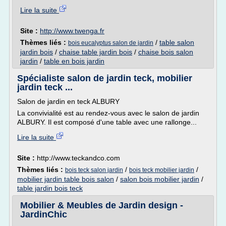
Lire la suite
Site :
http://www.twenga.fr
Thèmes liés :
/
table salon
bois eucalyptus salon de jardin
jardin bois
/
chaise table jardin bois
/
chaise bois salon
jardin
/
table en bois jardin
Spécialiste salon de jardin teck, mobilier
jardin teck ...
Salon de jardin en teck ALBURY
La convivialité est au rendez-vous avec le salon de jardin
ALBURY. Il est composé d'une table avec une rallonge...
Lire la suite
Site :
http://www.teckandco.com
Thèmes liés :
/
/
bois teck salon jardin
bois teck mobilier jardin
mobilier jardin table bois salon
/
salon bois mobilier jardin
/
table jardin bois teck
Mobilier & Meubles de Jardin design -
JardinChic