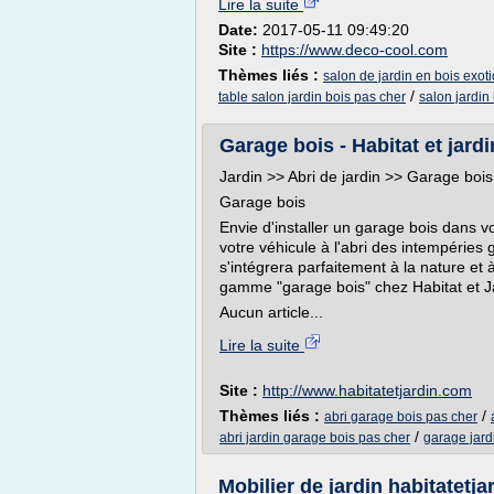
Lire la suite
Date:
2017-05-11 09:49:20
Site :
https://www.deco-cool.com
Thèmes liés :
salon de jardin en bois exot
/
table salon jardin bois pas cher
salon jardin
Garage bois - Habitat et jard
Jardin >> Abri de jardin >> Garage bois
Garage bois
Envie d'installer un garage bois dans v
votre véhicule à l'abri des intempéries
s'intégrera parfaitement à la nature e
gamme "garage bois" chez Habitat et J
Aucun article...
Lire la suite
Site :
http://www.habitatetjardin.com
Thèmes liés :
/
abri garage bois pas cher
/
abri jardin garage bois pas cher
garage jard
Mobilier de jardin habitatetja