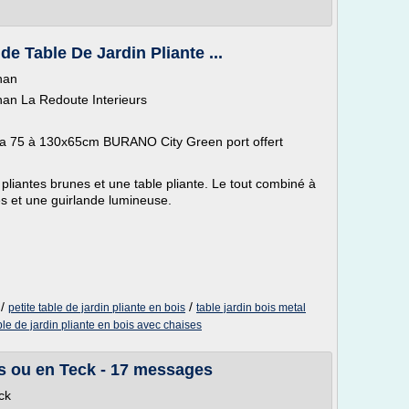
de Table De Jardin Pliante ...
ohan
ohan La Redoute Interieurs
acia 75 à 130x65cm BURANO City Green port offert
pliantes brunes et une table pliante. Le tout combiné à
s et une guirlande lumineuse.
/
/
petite table de jardin pliante en bois
table jardin bois metal
ble de jardin pliante en bois avec chaises
us ou en Teck - 17 messages
ck