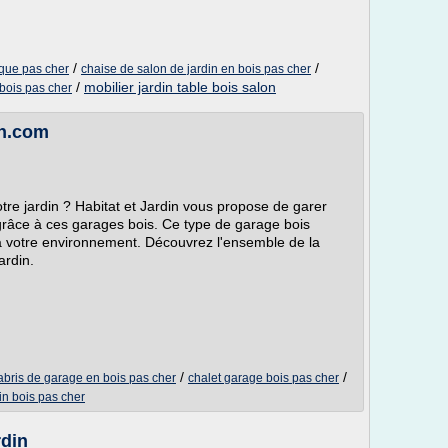
/
/
ique pas cher
chaise de salon de jardin en bois pas cher
/
mobilier jardin table bois salon
 bois pas cher
in.com
otre jardin ? Habitat et Jardin vous propose de garer
 grâce à ces garages bois. Ce type de garage bois
t à votre environnement. Découvrez l'ensemble de la
ardin.
/
/
abris de garage en bois pas cher
chalet garage bois pas cher
in bois pas cher
rdin