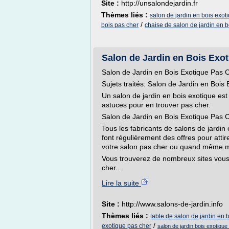
Site :
http://unsalondejardin.fr
Thèmes liés :
salon de jardin en bois exot
/
bois pas cher
chaise de salon de jardin en b
Salon de Jardin en Bois Exo
Salon de Jardin en Bois Exotique Pas 
Sujets traités: Salon de Jardin en Bois
Un salon de jardin en bois exotique es
astuces pour en trouver pas cher.
Salon de Jardin en Bois Exotique Pas 
Tous les fabricants de salons de jardin
font régulièrement des offres pour attire
votre salon pas cher ou quand même m
Vous trouverez de nombreux sites vous 
cher...
Lire la suite
Site :
http://www.salons-de-jardin.info
Thèmes liés :
table de salon de jardin en 
/
exotique pas cher
salon de jardin bois exotiqu