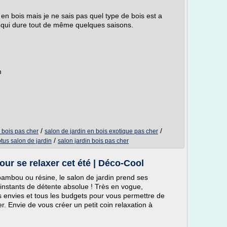
 en bois mais je ne sais pas quel type de bois est a
in qui dure tout de même quelques saisons.
m
/
/
 bois pas cher
salon de jardin en bois exotique pas cher
/
tus salon de jardin
salon jardin bois pas cher
ur se relaxer cet été | Déco-Cool
 bambou ou résine, le salon de jardin prend ses
s instants de détente absolue ! Très en vogue,
es envies et tous les budgets pour vous permettre de
r. Envie de vous créer un petit coin relaxation à