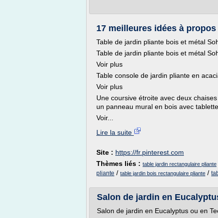
17 meilleures idées à propos 
Table de jardin pliante bois et métal S
Table de jardin pliante bois et métal S
Voir plus
Table console de jardin pliante en ac
Voir plus
Une coursive étroite avec deux chaises 
un panneau mural en bois avec tablette
Voir...
Lire la suite
Site :
https://fr.pinterest.com
Thèmes liés :
table jardin rectangulaire pliante
/
/
pliante
ta
table jardin bois rectangulaire pliante
Salon de jardin en Eucalypt
Salon de jardin en Eucalyptus ou en Te