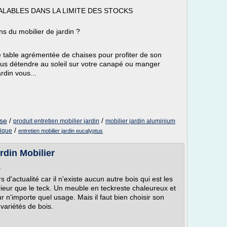
LABLES DANS LA LIMITE DES STOCKS
ns du mobilier de jardin ?
e table agrémentée de chaises pour profiter de son
ous détendre au soleil sur votre canapé ou manger
rdin vous...
ise
/
/
produit entretien mobilier jardin
mobilier jardin aluminium
/
tique
entretien mobilier jardin eucalyptus
rdin Mobilier
s
 d'actualité car il n'existe aucun autre bois qui est les
eur que le teck. Un meuble en teckreste chaleureux et
r n'importe quel usage. Mais il faut bien choisir son
variétés de bois.