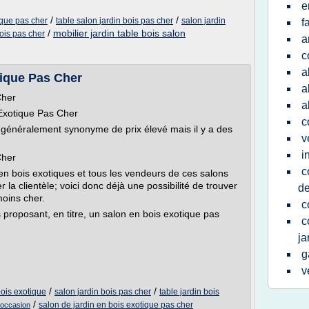
e
/
/
ique pas cher
table salon jardin bois pas cher
salon jardin
f
/
mobilier jardin table bois salon
ois pas cher
a
c
a
tique Pas Cher
a
Cher
a
 Exotique Pas Cher
c
t généralement synonyme de prix élevé mais il y a des
v
i
Cher
c
 en bois exotiques et tous les vendeurs de ces salons
r la clientèle; voici donc déjà une possibilité de trouver
de
oins cher.
c
proposant, en titre, un salon en bois exotique pas
c
ja
g
v
/
/
bois exotique
salon jardin bois pas cher
table jardin bois
/
salon de jardin en bois exotique pas cher
e occasion