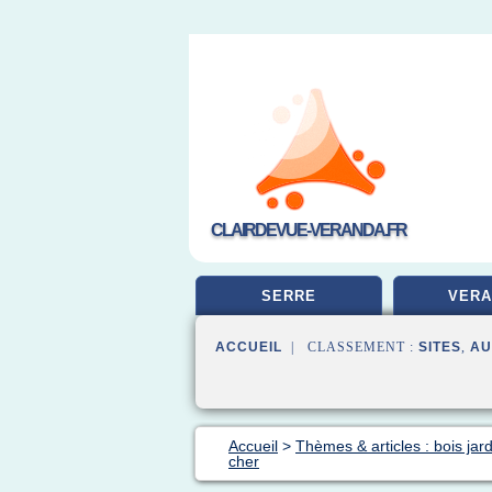
CLAIRDEVUE-VERANDA.FR
SERRE
VERA
ACCUEIL
| CLASSEMENT :
SITES
,
AU
Accueil
>
Thèmes & articles : bois jard
cher