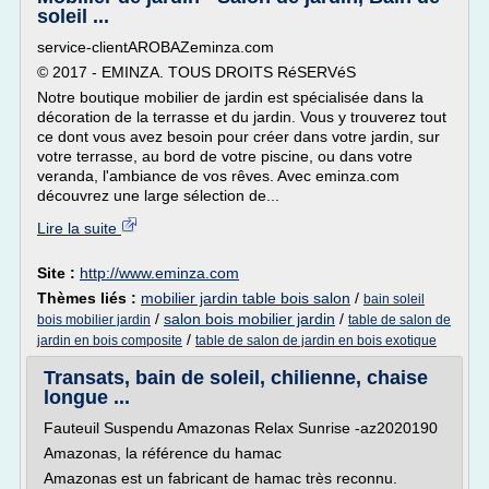
soleil ...
service-clientAROBAZeminza.com
© 2017 - EMINZA. TOUS DROITS RéSERVéS
Notre boutique mobilier de jardin est spécialisée dans la
décoration de la terrasse et du jardin. Vous y trouverez tout
ce dont vous avez besoin pour créer dans votre jardin, sur
votre terrasse, au bord de votre piscine, ou dans votre
veranda, l'ambiance de vos rêves. Avec eminza.com
découvrez une large sélection de...
Lire la suite
Site :
http://www.eminza.com
Thèmes liés :
mobilier jardin table bois salon
/
bain soleil
/
salon bois mobilier jardin
/
bois mobilier jardin
table de salon de
/
jardin en bois composite
table de salon de jardin en bois exotique
Transats, bain de soleil, chilienne, chaise
longue ...
Fauteuil Suspendu Amazonas Relax Sunrise -az2020190
Amazonas, la référence du hamac
Amazonas est un fabricant de hamac très reconnu.