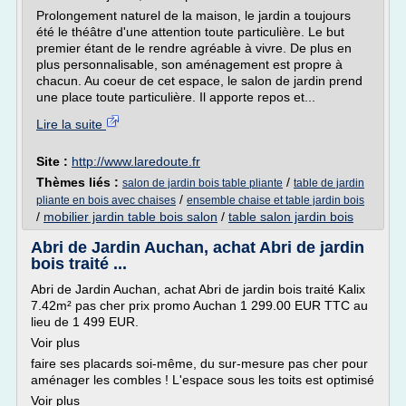
Prolongement naturel de la maison, le jardin a toujours
été le théâtre d'une attention toute particulière. Le but
premier étant de le rendre agréable à vivre. De plus en
plus personnalisable, son aménagement est propre à
chacun. Au coeur de cet espace, le salon de jardin prend
une place toute particulière. Il apporte repos et...
Lire la suite
Site :
http://www.laredoute.fr
Thèmes liés :
/
salon de jardin bois table pliante
table de jardin
/
pliante en bois avec chaises
ensemble chaise et table jardin bois
/
mobilier jardin table bois salon
/
table salon jardin bois
Abri de Jardin Auchan, achat Abri de jardin
bois traité ...
Abri de Jardin Auchan, achat Abri de jardin bois traité Kalix
7.42m² pas cher prix promo Auchan 1 299.00 EUR TTC au
lieu de 1 499 EUR.
Voir plus
faire ses placards soi-même, du sur-mesure pas cher pour
aménager les combles ! L'espace sous les toits est optimisé
Voir plus