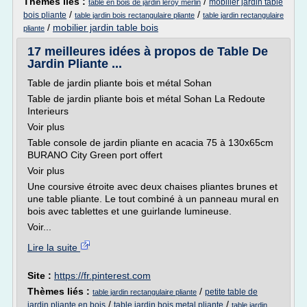
Thèmes liés :
/
mobilier jardin table
table en bois de jardin leroy merlin
/
/
bois pliante
table jardin bois rectangulaire pliante
table jardin rectangulaire
/
mobilier jardin table bois
pliante
17 meilleures idées à propos de Table De
Jardin Pliante ...
Table de jardin pliante bois et métal Sohan
Table de jardin pliante bois et métal Sohan La Redoute
Interieurs
Voir plus
Table console de jardin pliante en acacia 75 à 130x65cm
BURANO City Green port offert
Voir plus
Une coursive étroite avec deux chaises pliantes brunes et
une table pliante. Le tout combiné à un panneau mural en
bois avec tablettes et une guirlande lumineuse.
Voir...
Lire la suite
Site :
https://fr.pinterest.com
Thèmes liés :
/
petite table de
table jardin rectangulaire pliante
/
/
jardin pliante en bois
table jardin bois metal pliante
table jardin