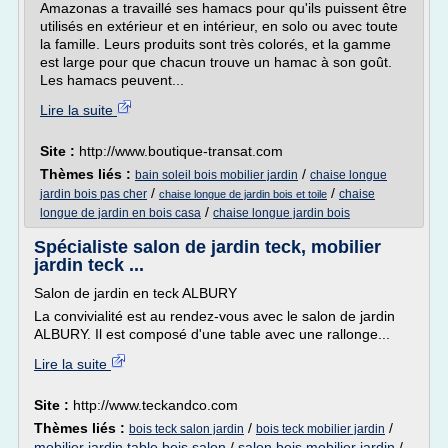
Amazonas a travaillé ses hamacs pour qu'ils puissent être
utilisés en extérieur et en intérieur, en solo ou avec toute
la famille. Leurs produits sont très colorés, et la gamme
est large pour que chacun trouve un hamac à son goût.
Les hamacs peuvent...
Lire la suite
Site :
http://www.boutique-transat.com
Thèmes liés :
/
bain soleil bois mobilier jardin
chaise longue
/
/
jardin bois pas cher
chaise
chaise longue de jardin bois et toile
/
longue de jardin en bois casa
chaise longue jardin bois
Spécialiste salon de jardin teck, mobilier
jardin teck ...
Salon de jardin en teck ALBURY
La convivialité est au rendez-vous avec le salon de jardin
ALBURY. Il est composé d'une table avec une rallonge...
Lire la suite
Site :
http://www.teckandco.com
Thèmes liés :
/
/
bois teck salon jardin
bois teck mobilier jardin
mobilier jardin table bois salon
/
salon bois mobilier jardin
/