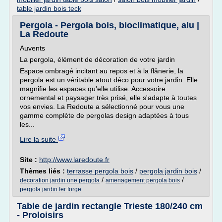
table jardin bois teck
Pergola - Pergola bois, bioclimatique, alu |
La Redoute
Auvents
La pergola, élément de décoration de votre jardin
Espace ombragé incitant au repos et à la flânerie, la
pergola est un véritable atout déco pour votre jardin. Elle
magnifie les espaces qu'elle utilise. Accessoire
ornemental et paysager très prisé, elle s'adapte à toutes
vos envies. La Redoute a sélectionné pour vous une
gamme complète de pergolas design adaptées à tous
les...
Lire la suite
Site :
http://www.laredoute.fr
Thèmes liés :
terrasse pergola bois
/
pergola jardin bois
/
/
/
decoration jardin une pergola
amenagement pergola bois
pergola jardin fer forge
Table de jardin rectangle Trieste 180/240 cm
- Proloisirs