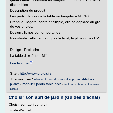
généralement constaté en magasin 44,90 EUR Couleurs
disponibles
Description du produit
Les particularités de la table rectangulaire MT 160 :
Pratique : légère, sobre et simple, elle se déplace au gré
de vos envies.
Design : lignes contemporaines.
Résistante : elle ne craint pas le froid, la pluie ou les UV.
Design : Proloisirs
La table d'extérieur MT...
Lire la suite
Site :
http://www.proloisirs.fr
Thèmes liés :
/
mobilier jardin table bois
table jardin bois alu
/
mobilier jardin table bois
/
pliante
table jardin bois rectangulaire
pliante
Choisir son abri de jardin (Guides d'achat)
Choisir son abri de jardin
Guide d'achat