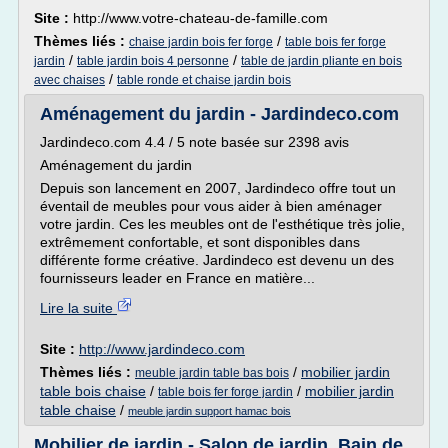
Site :
http://www.votre-chateau-de-famille.com
Thèmes liés :
/
chaise jardin bois fer forge
table bois fer forge
/
/
jardin
table jardin bois 4 personne
table de jardin pliante en bois
/
avec chaises
table ronde et chaise jardin bois
Aménagement du jardin - Jardindeco.com
Jardindeco.com 4.4 / 5 note basée sur 2398 avis
Aménagement du jardin
Depuis son lancement en 2007, Jardindeco offre tout un
éventail de meubles pour vous aider à bien aménager
votre jardin. Ces les meubles ont de l'esthétique très jolie,
extrêmement confortable, et sont disponibles dans
différente forme créative. Jardindeco est devenu un des
fournisseurs leader en France en matière...
Lire la suite
Site :
http://www.jardindeco.com
Thèmes liés :
/
mobilier jardin
meuble jardin table bas bois
table bois chaise
/
/
mobilier jardin
table bois fer forge jardin
table chaise
/
meuble jardin support hamac bois
Mobilier de jardin - Salon de jardin, Bain de