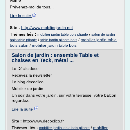
Name
Prévenez-moi de tous...
Lire la suite
Site :
http://www.mobilierjardin.net
Thèmes liés :
/
mobilier jardin table bois pliante
salon de jardin
/
/
mobilier jardin table
bois table pliante
table jardin pliante bois
bois salon
/
mobilier jardin table bois
Salon de jardin : ensemble Table et
chaises en Teck, métal ...
Le Déclic déco
Recevez la newsletter
Le blog decoclico
Mobilier de jardin
Un soir dans votre jardin, sur votre terrasse, votre balcon,
regardez...
Lire la suite
Site :
http://www.decoclico.fr
Thèmes liés :
/
mobilier
mobilier jardin table bois pliante