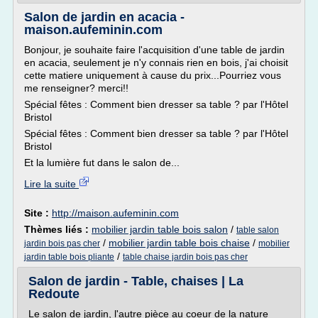
Salon de jardin en acacia -
maison.aufeminin.com
Bonjour, je souhaite faire l'acquisition d'une table de jardin
en acacia, seulement je n'y connais rien en bois, j'ai choisit
cette matiere uniquement à cause du prix...Pourriez vous
me renseigner? merci!!
Spécial fêtes : Comment bien dresser sa table ? par l'Hôtel
Bristol
Spécial fêtes : Comment bien dresser sa table ? par l'Hôtel
Bristol
Et la lumière fut dans le salon de...
Lire la suite
Site :
http://maison.aufeminin.com
Thèmes liés :
mobilier jardin table bois salon
/
table salon
/
mobilier jardin table bois chaise
/
jardin bois pas cher
mobilier
/
jardin table bois pliante
table chaise jardin bois pas cher
Salon de jardin - Table, chaises | La
Redoute
Le salon de jardin, l'autre pièce au coeur de la nature