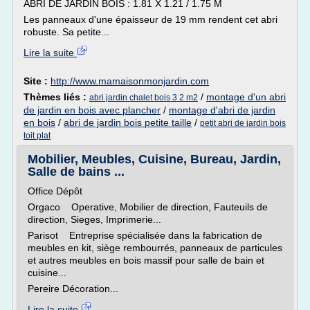
ABRI DE JARDIN BOIS : 1.81 X 1.21 / 1.75 M
Les panneaux d'une épaisseur de 19 mm rendent cet abri
robuste. Sa petite...
Lire la suite
Site :
http://www.mamaisonmonjardin.com
Thèmes liés :
/
montage d'un abri
abri jardin chalet bois 3 2 m2
de jardin en bois avec plancher
/
montage d'abri de jardin
en bois
/
abri de jardin bois petite taille
/
petit abri de jardin bois
toit plat
Mobilier, Meubles, Cuisine, Bureau, Jardin,
Salle de bains ...
Office Dépôt
Orgaco Operative, Mobilier de direction, Fauteuils de
direction, Sieges, Imprimerie...
Parisot Entreprise spécialisée dans la fabrication de
meubles en kit, siège rembourrés, panneaux de particules
et autres meubles en bois massif pour salle de bain et
cuisine...
Pereire Décoration...
Lire la suite