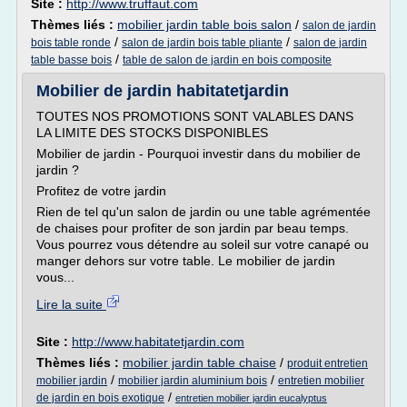
Site :
http://www.truffaut.com
Thèmes liés :
mobilier jardin table bois salon
/
salon de jardin
/
/
bois table ronde
salon de jardin bois table pliante
salon de jardin
/
table basse bois
table de salon de jardin en bois composite
Mobilier de jardin habitatetjardin
TOUTES NOS PROMOTIONS SONT VALABLES DANS
LA LIMITE DES STOCKS DISPONIBLES
Mobilier de jardin - Pourquoi investir dans du mobilier de
jardin ?
Profitez de votre jardin
Rien de tel qu'un salon de jardin ou une table agrémentée
de chaises pour profiter de son jardin par beau temps.
Vous pourrez vous détendre au soleil sur votre canapé ou
manger dehors sur votre table. Le mobilier de jardin
vous...
Lire la suite
Site :
http://www.habitatetjardin.com
Thèmes liés :
mobilier jardin table chaise
/
produit entretien
/
/
mobilier jardin
mobilier jardin aluminium bois
entretien mobilier
/
de jardin en bois exotique
entretien mobilier jardin eucalyptus