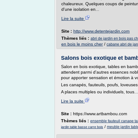
chaleureux. Quelques coups de peinture
d'une isolation en...
Lire la suite
Site :
http://www.detentejardin.com
Thèmes liés :
abri de jardin en bois pas ch
en bois le moins cher
/
cabane abri de jar
Salons bois exotique et bamb
Salon en bois exotique, tables en bambo
attendent parmi d'autres essences nobl
pour apporter sensation et émotion à vo
Les canapés, fauteuils, poufs, loveuses 
A places multiples ou individuels, tous...
Lire la suite
Site :
https://www.artbambou.com
Thèmes liés :
ensemble fauteuil canape ta
/
meuble jardin tabl
jardin table basse carre bois