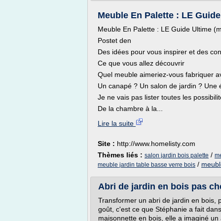
Meuble En Palette : LE Guide 
Meuble En Palette : LE Guide Ultime (m
Postet den
Des idées pour vous inspirer et des con
Ce que vous allez découvrir
Quel meuble aimeriez-vous fabriquer a
Un canapé ? Un salon de jardin ? Une 
Je ne vais pas lister toutes les possibili
De la chambre à la...
Lire la suite
Site :
http://www.homelisty.com
Thèmes liés :
/
salon jardin bois palette
me
/
meuble
meuble jardin table basse verre bois
Abri de jardin en bois pas che
Transformer un abri de jardin en bois, 
goût, c'est ce que Stéphanie a fait dan
maisonnette en bois, elle a imaginé un a