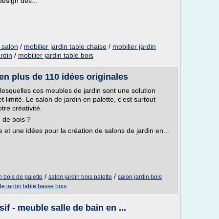
design des...
s salon
/
mobilier jardin table chaise
/
mobilier jardin
ardin
/
mobilier jardin table bois
 en plus de 110 idées originales
 lesquelles ces meubles de jardin sont une solution
limité. Le salon de jardin en palette, c'est surtout
tre créativité.
n de bois ?
le et une idées pour la création de salons de jardin en...
/
/
n bois de palette
salon jardin bois palette
salon jardin bois
de jardin table basse bois
f - meuble salle de bain en ...