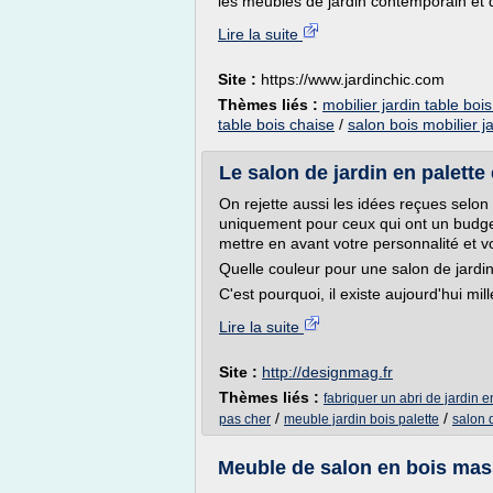
les meubles de jardin contemporain et 
Lire la suite
Site :
https://www.jardinchic.com
Thèmes liés :
mobilier jardin table boi
table bois chaise
/
salon bois mobilier j
Le salon de jardin en palette
On rejette aussi les idées reçues selon
uniquement pour ceux qui ont un budget 
mettre en avant votre personnalité et vo
Quelle couleur pour une salon de jardi
C'est pourquoi, il existe aujourd'hui mil
Lire la suite
Site :
http://designmag.fr
Thèmes liés :
fabriquer un abri de jardin e
/
/
pas cher
meuble jardin bois palette
salon 
Meuble de salon en bois massi