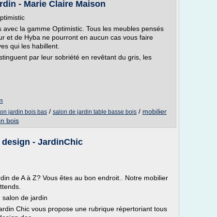
rdin - Marie Claire Maison
timistic
as avec la gamme Optimistic. Tous les meubles pensés
ur et de Hyba ne pourront en aucun cas vous faire
es qui les habillent.
istinguent par leur sobriété en revêtant du gris, les
m
/
/
mobilier
lon jardin bois bas
salon de jardin table basse bois
in bois
 design - JardinChic
rdin de A à Z? Vous êtes au bon endroit.. Notre mobilier
ttends.
n salon de jardin
ardin Chic vous propose une rubrique répertoriant tous