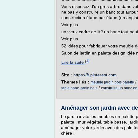
Vous disposez d'un gros arbre dans vot
ne pas y construire un banc tout autour
construction étape par étape (en anglais
Voir plus
un vieux cadre de lit? un banc tout neu
Voir plus
52 idées pour fabriquer votre meuble de
Salon de jardin en palette design idée 
Lire la suite
Site :
https://fr.pinterest.com
Thèmes liés :
/
meuble jardin bois palette
/
table banc jardin bois
construire un banc en 
Aménager son jardin avec de
Le jardin invite les meubles en palett
palette , mur végétal, table basse, jardi
aménager votre jardin avec des palette
chère !