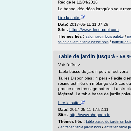
Rédigé le 12/04/2016
La bonne idée déco lorsqu'on veut revo
Lire la suite
Date:
2017-05-11 11:07:26
Site :
https://www.deco-cool.com
Thèmes liés :
/
salon jardin bois palette
me
/
salon de jardin table basse bois
fauteuil de 
Table de jardin jusqu’à - 58
Voir l'offre >
Table basse de jardin poivre rect vera 
Tailles Disponibles : 4 pers - Facile d'
résine est filée en mélange de 2 couleu
proche d'un tressage naturel. La struc
légèreté. La table basse de jardin poivre
Lire la suite
Date:
2017-05-11 17:52:11
Site :
http://www.shopoon.fr
Thèmes liés :
table basse de jardin en boi
/
/
entretien table jardin bois
entretien table j