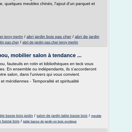
, quelques meubles chinés, l'ajout d'un parquet et
/
abri jardin bois pas cher
/
abri de jardin
er leroy merlin
/
din pas cher
abri de jardin pas cher leroy merlin
ou, mobilier salon à tendance ...
u, fauteuils en rotin et bibliothèques en teck vous
es. En ensemble ou indépendants, ils s'accorderont
tre salon, dans l'univers qui vous convient.
et méridiennes - Temporalité et spiritualité
/
/
ble basse bois jardin
salon de jardin table basse bois
meuble
/
e basse bois
table basse de jardin en bois exotique