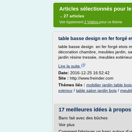
Articles sélectionnés pour l
27 articles
→
Voir également
2 Vidéos
pour ce thème
table basse design en fer forgé et 
table basse design en fer forgé etois mas
décoration chambre, meubles jardin, sal
jardin résine tressée, meubles extérieur 
Lire la suite
Date:
2016-12-25 16:52:42
Site :
http://www.freinder.com
Thèmes liés :
mobilier jardin table boi
/
table salon jardin bois
/
meuble
exterieur
17 meilleures idées à propos
Banc fait avec des bûches
Voir plus
Comment fabriquer un banc autour d'u