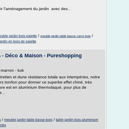
ir l'aménagement du jardin avec des...
/
/
uble jardin bois palette
meuble jardin table basse carre bois
jardin en bois de palette
 % - Déco & Maison - Pureshopping
- marron - kok
entretien et dune résistance totale aux intempéries, notre
rs ton/ton pour donner ce superbe effet chiné, très
ture est en aluminium thermolaqué, pour plus de
...
/
/
s
meuble jardin table basse bois
table jardin bois aluminium
ardin