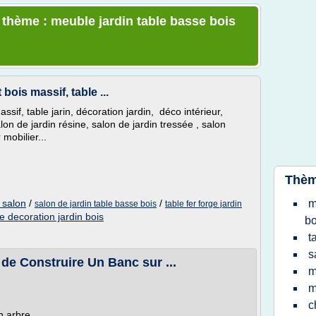
e thème : meuble jardin table basse bois
bois massif, table ...
sif, table jarin, décoration jardin, déco intérieur,
on de jardin résine, salon de jardin tressée , salon
mobilier...
Thèm
s salon
/
/
m
salon de jardin table basse bois
table fer forge jardin
 decoration jardin bois
bo
t
s
 de Construire Un Banc sur ...
m
m
c
n arbre