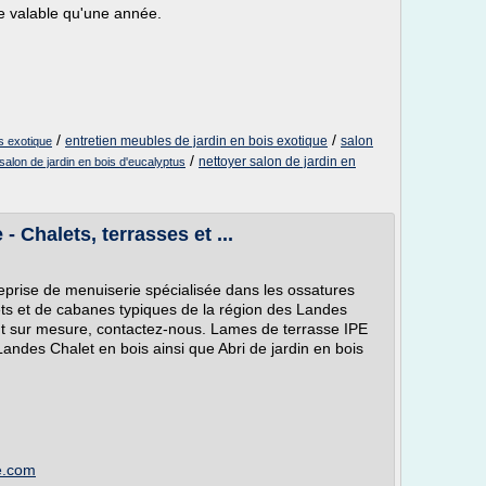
le valable qu'une année.
/
/
entretien meubles de jardin en bois exotique
salon
s exotique
/
nettoyer salon de jardin en
 salon de jardin en bois d'eucalyptus
- Chalets, terrasses et ...
eprise de menuiserie spécialisée dans les ossatures
lets et de cabanes typiques de la région des Landes
nt sur mesure, contactez-nous. Lames de terrasse IPE
Landes Chalet en bois ainsi que Abri de jardin en bois
re.com