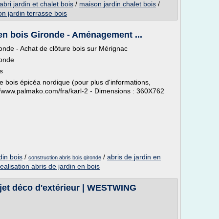
abri jardin et chalet bois
/
maison jardin chalet bois
/
n jardin terrasse bois
 en bois Gironde - Aménagement ...
ronde - Achat de clôture bois sur Mérignac
ronde
s
e bois épicéa nordique (pour plus d'informations,
tp://www.palmako.com/fra/karl-2 - Dimensions : 360X762
din bois
/
/
abris de jardin en
construction abris bois gironde
realisation abris de jardin en bois
objet déco d'extérieur | WESTWING