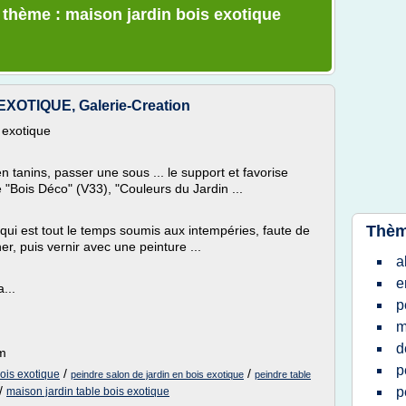
e thème : maison jardin bois exotique
OTIQUE, Galerie-Creation
 exotique
 tanins, passer une sous ... le support et favorise
e "Bois Déco" (V33), "Couleurs du Jardin ...
Thèm
 qui est tout le temps soumis aux intempéries, faute de
her, puis vernir avec une peinture ...
a
e
...
p
m
d
om
p
/
/
bois exotique
peindre salon de jardin en bois exotique
peindre table
/
p
maison jardin table bois exotique