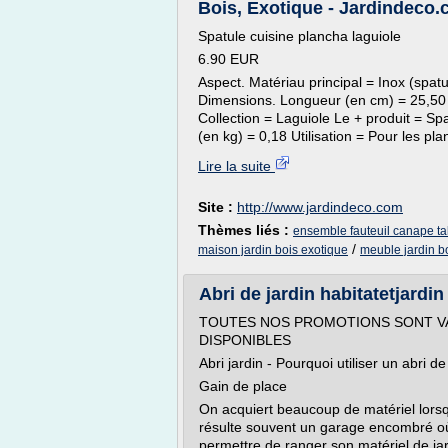
Bois, Exotique - Jardindeco.c
Spatule cuisine plancha laguiole
6.90 EUR
Aspect. Matériau principal = Inox (spa
Dimensions. Longueur (en cm) = 25,50 
Collection = Laguiole Le + produit = Sp
(en kg) = 0,18 Utilisation = Pour les pl
Lire la suite
Site :
http://www.jardindeco.com
Thèmes liés :
ensemble fauteuil canape ta
/
maison jardin bois exotique
meuble jardin b
Abri de jardin habitatetjardin
TOUTES NOS PROMOTIONS SONT VA
DISPONIBLES
Abri jardin - Pourquoi utiliser un abri de
Gain de place
On acquiert beaucoup de matériel lorsq
résulte souvent un garage encombré où l
permettre de ranger son matériel de ja