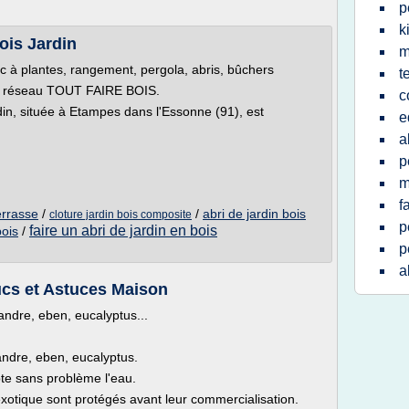
p
k
Bois Jardin
m
bac à plantes, rangement, pergola, abris, bûchers
t
 réseau TOUT FAIRE BOIS.
c
rdin, située à Etampes dans l'Essonne (91), est
e
a
p
m
f
errasse
/
/
abri de jardin bois
cloture jardin bois composite
p
faire un abri de jardin en bois
bois
/
p
a
ucs et Astuces Maison
andre, eben, eucalyptus...
sandre, eben, eucalyptus.
pte sans problème l'eau.
otique sont protégés avant leur commercialisation.