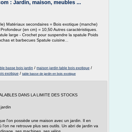
om : Jardin, maison, meubles ...
tule) Matériaux secondaires = Bois exotique (manche)
Profondeur (en cm) = 10,50 Autres caractéristiques.
atule large - Crochet pour suspendre la spatule Poids
anchas et barbecues Spatule cuisine...
/
/
ble basse bois jardin
maison jardin table bois exotique
/
ois exotique
table basse de jardin en bois exotique
LABLES DANS LA LIMITE DES STOCKS
 jardin
ue l'on possède une maison avec un jardin. Il en
'on ne retrouve plus ses outils. Un abri de jardin va
rdinage, ses machines, ses vélos...