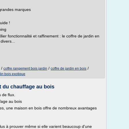
 grandes marques
uide !
wing
lier fonctionnalité et raffinement : le coffre de jardin en
divers...
/
/
/
coffre rangement bois jardin
coffre de jardin en bois
in bois exotique
t du chauffage au bois
 de flux.
fage au bois
ues, une maison en bois offre de nombreux avantages
plus à prouver même si elle varient beaucoup d'une