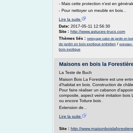
- Mais cette protection n'est en généra
- Pour nettoyer un meuble en bois...
Lire la suite
Date:
2017-05-11 12:56:30
Site :
http://www.astuces-trucs.com
Thèmes liés :
nettoyage salon de jardin en boi
/
de jardin en bois exotique entretien
entretien
bois exotique
Maisons en bois la Forestière 
La Teste de Buch
Maison Bois La Forestiere est une entr
d'habitat en bois. Construction de châ
Pour faire réaliser un cabanon d'appoi
composite, aspect veiné imitation bois 
ou encore Toiture bois .
Extension de...
Lire la suite
Site :
http://www.maisonboislaforestie