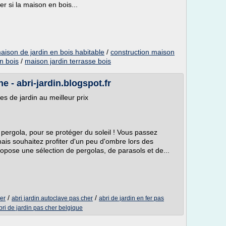
er si la maison en bois...
aison de jardin en bois habitable
/
construction maison
n bois
/
maison jardin terrasse bois
e - abri-jardin.blogspot.fr
les de jardin au meilleur prix
 pergola, pour se protéger du soleil ! Vous passez
is souhaitez profiter d'un peu d'ombre lors des
ropose une sélection de pergolas, de parasols et de...
/
/
er
abri jardin autoclave pas cher
abri de jardin en fer pas
bri de jardin pas cher belgique