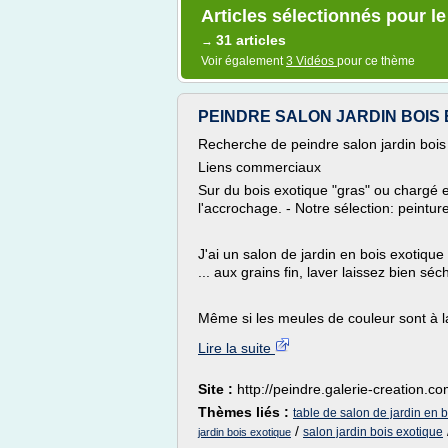
Articles sélectionnés pour l
31 articles
→
Voir également
3 Vidéos
pour ce thème
PEINDRE SALON JARDIN BOIS EX
Recherche de peindre salon jardin bois
Liens commerciaux
Sur du bois exotique "gras" ou chargé en
l'accrochage. - Notre sélection: peintur
J'ai un salon de jardin en bois exotique
... aux grains fin, laver laissez bien séc
Même si les meules de couleur sont à la
Lire la suite
Site :
http://peindre.galerie-creation.c
Thèmes liés :
table de salon de jardin en 
/
salon jardin bois exotique
jardin bois exotique