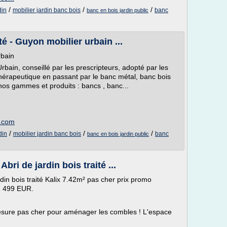
/
/
/
din
mobilier jardin banc bois
banc
banc en bois jardin public
té - Guyon mobilier urbain ...
rbain
rbain, conseillé par les prescripteurs, adopté par les
n thérapeutique en passant par le banc métal, banc bois
os gammes et produits : bancs , banc...
n.com
/
/
/
din
mobilier jardin banc bois
banc
banc en bois jardin public
bri de jardin bois traité ...
din bois traité Kalix 7.42m² pas cher prix promo
1 499 EUR.
esure pas cher pour aménager les combles ! L'espace