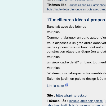
Thèmes liés :
cloture en bois pour jardin che
/
bois
table de jardin ronde en bois avec ban
17 meilleures idées à propos 
Banc fait avec des bûches
Voir plus
Comment fabriquer un banc autour d'u
Vous disposez d'un gros arbre dans vot
ne pas y construire un banc tout autour
construction étape par étape (en anglais
Voir plus
un vieux cadre de lit? un banc tout neuf
Voir plus
52 idées pour fabriquer votre meuble de
Salon de jardin en palette design idée 
Lire la suite
Site :
https://fr.pinterest.com
Thèmes liés :
/
meuble jardin bois palette
/
table banc jardin bois
construire un banc en 