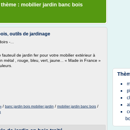
 thème : mobilier jardin banc bois
bois, outils de jardinage
irs -...
fauteuil de jardin fer pour votre mobilier extérieur à
in métal , rouge, bleu, vert, jaune... « Made in France »
uleurs.
Thèm
m
p
c
a
/
/
/
banc jardin bois mobilier jardin
mobilier jardin banc bois
in
c
n
bo