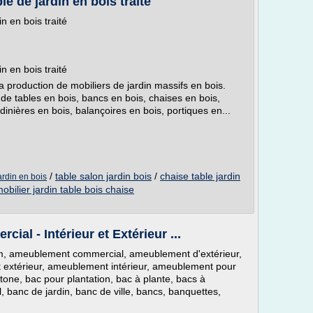
le de jardin en bois traité
n en bois traité
n en bois traité
a production de mobiliers de jardin massifs en bois.
tables en bois, bancs en bois, chaises en bois,
dinières en bois, balançoires en bois, portiques en...
/
table salon jardin bois
/
chaise table jardin
ardin en bois
obilier jardin table bois chaise
al - Intérieur et Extérieur ...
ium, ameublement commercial, ameublement d'extérieur,
xtérieur, ameublement intérieur, ameublement pour
tone, bac pour plantation, bac à plante, bacs à
, banc de jardin, banc de ville, bancs, banquettes,