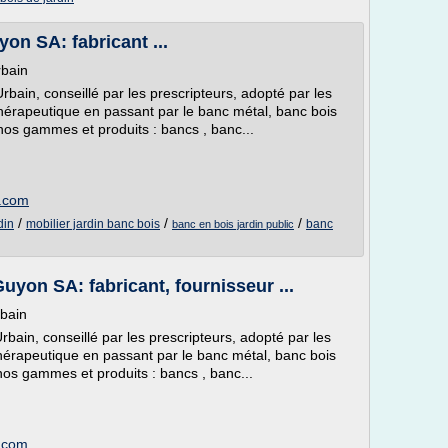
yon SA: fabricant ...
rbain
rbain, conseillé par les prescripteurs, adopté par les
n thérapeutique en passant par le banc métal, banc bois
os gammes et produits : bancs , banc...
n.com
/
/
/
din
mobilier jardin banc bois
banc
banc en bois jardin public
yon SA: fabricant, fournisseur ...
rbain
bain, conseillé par les prescripteurs, adopté par les
 thérapeutique en passant par le banc métal, banc bois
os gammes et produits : bancs , banc...
n.com