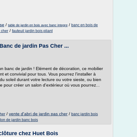
ise
/
/
banc en bois de
table de jardin en bois avec banc integre
/
s cher
fauteuil jardin bois pliant
Banc de jardin Pas Cher ...
n banc de jardin ! Elément de décoration, ce mobilier
t et convivial pour tous. Vous pourrez l'installer à
u soleil durant votre lecture ou votre sieste, ou bien
 pour créer un salon d'extérieur où vous pourrez...
/
vente d'abri de jardin pas cher
/
cher
banc jardin bois
lon de jardin banc bois
 clôture chez Huet Bois