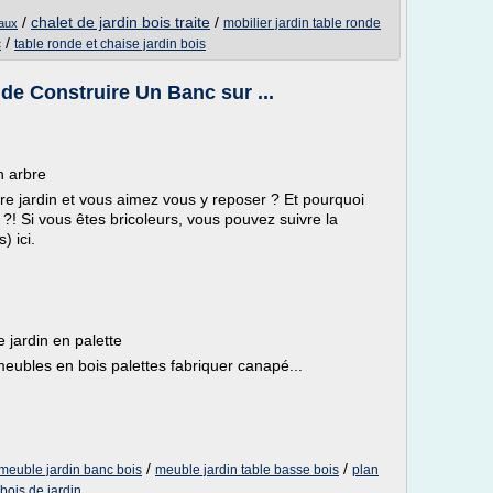
/
chalet de jardin bois traite
/
mobilier jardin table ronde
vaux
/
c
table ronde et chaise jardin bois
de Construire Un Banc sur ...
n arbre
re jardin et vous aimez vous y reposer ? Et pourquoi
 ?! Si vous êtes bricoleurs, vous pouvez suivre la
) ici.
 jardin en palette
meubles en bois palettes fabriquer canapé...
/
/
meuble jardin banc bois
meuble jardin table basse bois
plan
bois de jardin