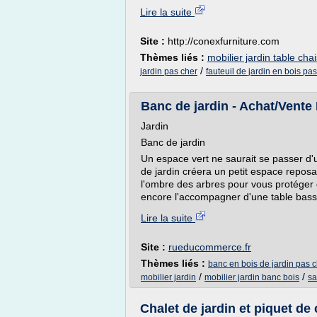
Lire la suite
Site :
http://conexfurniture.com
Thèmes liés :
mobilier jardin table cha
/
jardin pas cher
fauteuil de jardin en bois pa
Banc de jardin - Achat/Vente 
Jardin
Banc de jardin
Un espace vert ne saurait se passer d'u
de jardin créera un petit espace reposan
l'ombre des arbres pour vous protéger d
encore l'accompagner d'une table basse
Lire la suite
Site :
rueducommerce.fr
Thèmes liés :
banc en bois de jardin pas 
/
/
mobilier jardin
mobilier jardin banc bois
sa
Chalet de jardin et piquet de