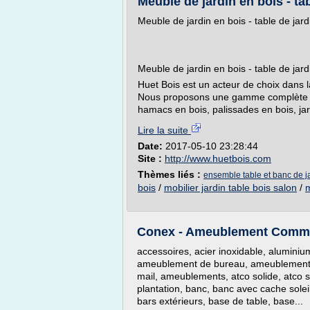
Meuble de jardin en bois - tab
Meuble de jardin en bois - table de jardi
Meuble de jardin en bois - table de jardi
Huet Bois est un acteur de choix dans l
Nous proposons une gamme complète de 
hamacs en bois, palissades en bois, jar
Lire la suite
Date:
2017-05-10 23:28:44
Site :
http://www.huetbois.com
Thèmes liés :
ensemble table et banc de j
bois
/
mobilier jardin table bois salon
/
m
Conex - Ameublement Commerci
accessoires, acier inoxidable, alumin
ameublement de bureau, ameublement e
mail, ameublements, atco solide, atco s
plantation, banc, banc avec cache soleil
bars extérieurs, base de table, base...