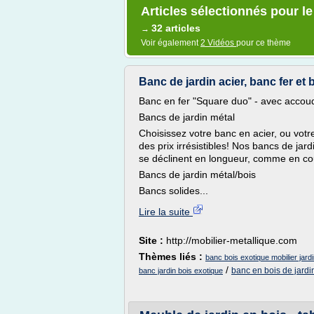
Articles sélectionnés pour le
32 articles
→
Voir également
2 Vidéos
pour ce thème
Banc de jardin acier, banc fer et 
Banc en fer "Square duo" - avec accoudo
Bancs de jardin métal
Choisissez votre banc en acier, ou votre 
des prix irrésistibles! Nos bancs de jard
se déclinent en longueur, comme en co
Bancs de jardin métal/bois
Bancs solides...
Lire la suite
Site :
http://mobilier-metallique.com
Thèmes liés :
banc bois exotique mobilier jard
/
banc en bois de jardi
banc jardin bois exotique