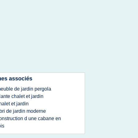
es associés
euble de jardin pergola
lante chalet et jardin
halet et jardin
bri de jardin moderne
onstruction d une cabane en
is