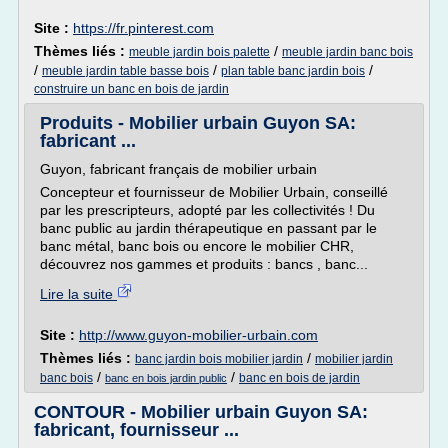
Site :
https://fr.pinterest.com
Thèmes liés :
/
meuble jardin bois palette
meuble jardin banc bois
/
/
/
meuble jardin table basse bois
plan table banc jardin bois
construire un banc en bois de jardin
Produits - Mobilier urbain Guyon SA:
fabricant ...
Guyon, fabricant français de mobilier urbain
Concepteur et fournisseur de Mobilier Urbain, conseillé
par les prescripteurs, adopté par les collectivités ! Du
banc public au jardin thérapeutique en passant par le
banc métal, banc bois ou encore le mobilier CHR,
découvrez nos gammes et produits : bancs , banc...
Lire la suite
Site :
http://www.guyon-mobilier-urbain.com
Thèmes liés :
/
banc jardin bois mobilier jardin
mobilier jardin
/
/
banc bois
banc en bois de jardin
banc en bois jardin public
CONTOUR - Mobilier urbain Guyon SA:
fabricant, fournisseur ...