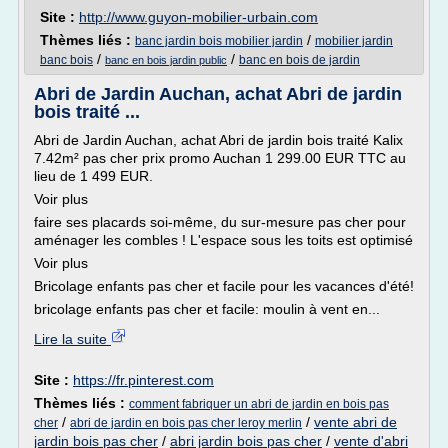
Site :
http://www.guyon-mobilier-urbain.com
Thèmes liés :
/
banc jardin bois mobilier jardin
mobilier jardin
/
/
banc bois
banc en bois de jardin
banc en bois jardin public
Abri de Jardin Auchan, achat Abri de jardin
bois traité ...
Abri de Jardin Auchan, achat Abri de jardin bois traité Kalix
7.42m² pas cher prix promo Auchan 1 299.00 EUR TTC au
lieu de 1 499 EUR.
Voir plus
faire ses placards soi-même, du sur-mesure pas cher pour
aménager les combles ! L'espace sous les toits est optimisé
Voir plus
Bricolage enfants pas cher et facile pour les vacances d'été!
bricolage enfants pas cher et facile: moulin à vent en...
Lire la suite
Site :
https://fr.pinterest.com
Thèmes liés :
comment fabriquer un abri de jardin en bois pas
/
/
vente abri de
cher
abri de jardin en bois pas cher leroy merlin
jardin bois pas cher
/
abri jardin bois pas cher
/
vente d'abri