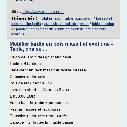
Lire la suite
Site :
http://www.eminza.com
Thèmes liés :
mobilier jardin table bois salon
/
bain soleil
/
salon bois mobilier jardin
/
bois mobilier jardin
table de salon
/
de jardin en bois composite
table de salon de jardin en bois
exotique
Mobilier jardin en bois massif et exotique -
Table, chaise ...
Salon de jardin design scandinave
Table + 4 fauteuils
Piétement en teck massif et résine tressée
Coussins anthracite
Bois de teck certifié FSC
Livraison offerte - Garantie 2 ans
1 890.00 EUR
Salon bas de jardin 5 personnes
Résine tressée et teck massif
Coussins anthracite rembourrés
Canapé + 2 fauteuils + table basse