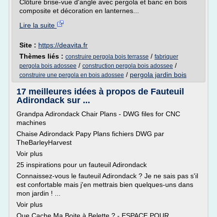
Clôture brise-vue d'angle avec pergola et banc en bois
composite et décoration en lanternes...
Lire la suite
Site :
https://deavita.fr
Thèmes liés :
/
construire pergola bois terrasse
fabriquer
/
/
pergola bois adossee
construction pergola bois adossee
/
pergola jardin bois
construire une pergola en bois adossee
17 meilleures idées à propos de Fauteuil
Adirondack sur ...
Grandpa Adirondack Chair Plans - DWG files for CNC
machines
Chaise Adirondack Papy Plans fichiers DWG par
TheBarleyHarvest
Voir plus
25 inspirations pour un fauteuil Adirondack
Connaissez-vous le fauteuil Adirondack ? Je ne sais pas s'il
est confortable mais j'en mettrais bien quelques-uns dans
mon jardin ! ...
Voir plus
Que Cache Ma Boite à Belette ? - ESPACE POUR