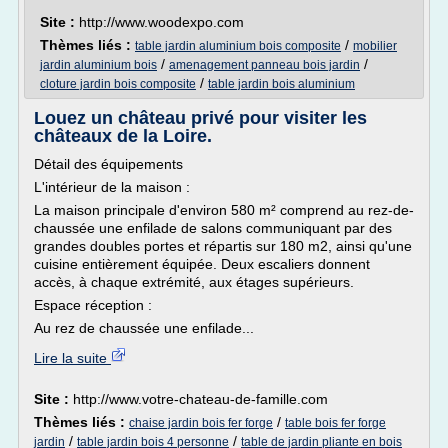
Site :
http://www.woodexpo.com
Thèmes liés :
/
table jardin aluminium bois composite
mobilier
/
/
jardin aluminium bois
amenagement panneau bois jardin
/
cloture jardin bois composite
table jardin bois aluminium
Louez un château privé pour visiter les
châteaux de la Loire.
Détail des équipements
L'intérieur de la maison :
La maison principale d'environ 580 m² comprend au rez-de-
chaussée une enfilade de salons communiquant par des
grandes doubles portes et répartis sur 180 m2, ainsi qu'une
cuisine entièrement équipée. Deux escaliers donnent
accès, à chaque extrémité, aux étages supérieurs.
Espace réception :
Au rez de chaussée une enfilade...
Lire la suite
Site :
http://www.votre-chateau-de-famille.com
Thèmes liés :
/
chaise jardin bois fer forge
table bois fer forge
/
/
jardin
table jardin bois 4 personne
table de jardin pliante en bois