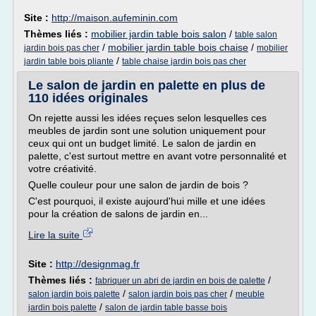
Site :
http://maison.aufeminin.com
Thèmes liés :
mobilier jardin table bois salon
/
table salon
/
mobilier jardin table bois chaise
/
jardin bois pas cher
mobilier
/
jardin table bois pliante
table chaise jardin bois pas cher
Le salon de jardin en palette en plus de
110 idées originales
On rejette aussi les idées reçues selon lesquelles ces
meubles de jardin sont une solution uniquement pour
ceux qui ont un budget limité. Le salon de jardin en
palette, c'est surtout mettre en avant votre personnalité et
votre créativité.
Quelle couleur pour une salon de jardin de bois ?
C'est pourquoi, il existe aujourd'hui mille et une idées
pour la création de salons de jardin en...
Lire la suite
Site :
http://designmag.fr
Thèmes liés :
/
fabriquer un abri de jardin en bois de palette
/
/
salon jardin bois palette
salon jardin bois pas cher
meuble
/
jardin bois palette
salon de jardin table basse bois