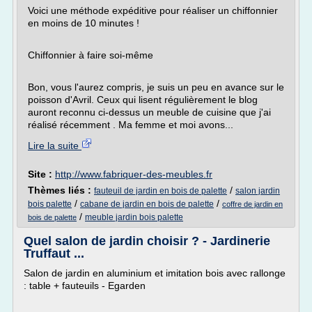
Voici une méthode expéditive pour réaliser un chiffonnier
en moins de 10 minutes !
Chiffonnier à faire soi-même
Bon, vous l'aurez compris, je suis un peu en avance sur le
poisson d'Avril. Ceux qui lisent régulièrement le blog
auront reconnu ci-dessus un meuble de cuisine que j'ai
réalisé récemment . Ma femme et moi avons...
Lire la suite
Site :
http://www.fabriquer-des-meubles.fr
Thèmes liés :
/
fauteuil de jardin en bois de palette
salon jardin
/
/
bois palette
cabane de jardin en bois de palette
coffre de jardin en
/
meuble jardin bois palette
bois de palette
Quel salon de jardin choisir ? - Jardinerie
Truffaut ...
Salon de jardin en aluminium et imitation bois avec rallonge
: table + fauteuils - Egarden