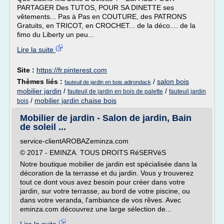
PARTAGER Des TUTOS, POUR SA DINETTE ses
vêtements... Pas à Pas en COUTURE, des PATRONS
Gratuits, en TRICOT, en CROCHET... de la déco.... de la
fimo du Liberty un peu...
Lire la suite
Site :
https://fr.pinterest.com
Thèmes liés :
/
salon bois
fauteuil de jardin en bois adirondack
mobilier jardin
/
/
fauteuil de jardin en bois de palette
fauteuil jardin
/
mobilier jardin chaise bois
bois
Mobilier de jardin - Salon de jardin, Bain
de soleil ...
service-clientAROBAZeminza.com
© 2017 - EMINZA. TOUS DROITS RéSERVéS
Notre boutique mobilier de jardin est spécialisée dans la
décoration de la terrasse et du jardin. Vous y trouverez
tout ce dont vous avez besoin pour créer dans votre
jardin, sur votre terrasse, au bord de votre piscine, ou
dans votre veranda, l'ambiance de vos rêves. Avec
eminza.com découvrez une large sélection de...