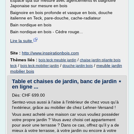
Espace spa sur mesure avec agencements et baignoire
Japonaise sur mesure en bois
Baignoire en bois profonde et vasque en bois, douche
italienne en Teck, pare-douche, cache-radiateur
Bain nordique en bois
Bain nordique en bois - Cèdre rouge...
Lire la suite
Site :
http://www.inspirationbois.com
Thèmes liés :
/
bois teck meuble jardin
chaise jardin pliante bois
/
/
/
meuble jardin
teck
bois teck mobilier jardin
douche jardin bois
mobilier bois
Table et chaises de jardin, banc de jardin ⋆
en ligne ...
Dès: CHF 699.00
Sentez-vous aussi à l'aise à l'intérieur de chez vous qu'à
l'extérieur, grâce au mobilier de chez Lehner-Versand !
Vous avez acheté une maison car vous vouliez posséder
votre propre jardin ? Vous avez choisi cet appartement
pour avoir une terrasse ? Dans ce cas, offrez qu'il y a de
mieux à votre terrasse, à votre jardin ou encore à votre