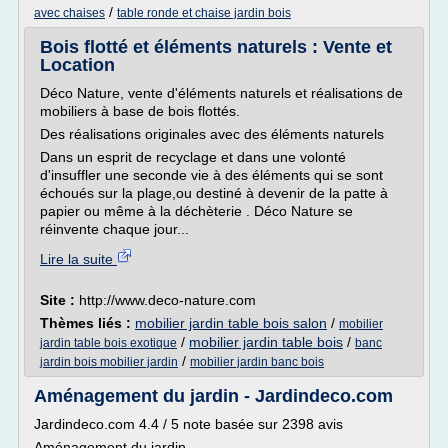
/
avec chaises
table ronde et chaise jardin bois
Bois flotté et éléments naturels : Vente et
Location
Déco Nature, vente d'éléments naturels et réalisations de
mobiliers à base de bois flottés.
Des réalisations originales avec des éléments naturels
Dans un esprit de recyclage et dans une volonté
d'insuffler une seconde vie à des éléments qui se sont
échoués sur la plage,ou destiné à devenir de la patte à
papier ou même à la déchèterie . Déco Nature se
réinvente chaque jour...
Lire la suite
Site :
http://www.deco-nature.com
Thèmes liés :
mobilier jardin table bois salon
/
mobilier
/
mobilier jardin table bois
/
jardin table bois exotique
banc
/
jardin bois mobilier jardin
mobilier jardin banc bois
Aménagement du jardin - Jardindeco.com
Jardindeco.com 4.4 / 5 note basée sur 2398 avis
Aménagement du jardin