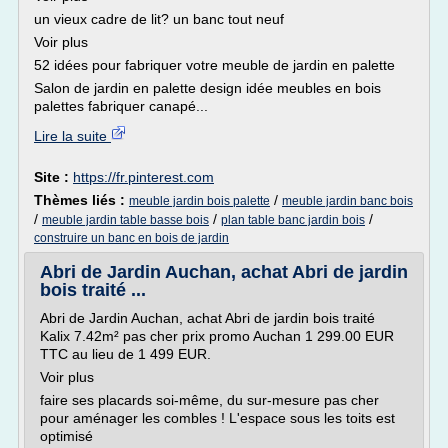
un vieux cadre de lit? un banc tout neuf
Voir plus
52 idées pour fabriquer votre meuble de jardin en palette
Salon de jardin en palette design idée meubles en bois
palettes fabriquer canapé...
Lire la suite
Site :
https://fr.pinterest.com
Thèmes liés :
/
meuble jardin bois palette
meuble jardin banc bois
/
/
/
meuble jardin table basse bois
plan table banc jardin bois
construire un banc en bois de jardin
Abri de Jardin Auchan, achat Abri de jardin
bois traité ...
Abri de Jardin Auchan, achat Abri de jardin bois traité
Kalix 7.42m² pas cher prix promo Auchan 1 299.00 EUR
TTC au lieu de 1 499 EUR.
Voir plus
faire ses placards soi-même, du sur-mesure pas cher
pour aménager les combles ! L'espace sous les toits est
optimisé