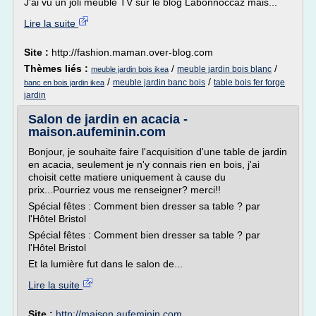
J'ai vu un joli meuble TV sur le blog Labonnoccaz mais...
Lire la suite
Site :
http://fashion.maman.over-blog.com
Thèmes liés :
/
/
meuble jardin bois blanc
meuble jardin bois ikea
/
/
meuble jardin banc bois
table bois fer forge
banc en bois jardin ikea
jardin
Salon de jardin en acacia -
maison.aufeminin.com
Bonjour, je souhaite faire l'acquisition d'une table de jardin
en acacia, seulement je n'y connais rien en bois, j'ai
choisit cette matiere uniquement à cause du
prix...Pourriez vous me renseigner? merci!!
Spécial fêtes : Comment bien dresser sa table ? par
l'Hôtel Bristol
Spécial fêtes : Comment bien dresser sa table ? par
l'Hôtel Bristol
Et la lumière fut dans le salon de...
Lire la suite
Site :
http://maison.aufeminin.com