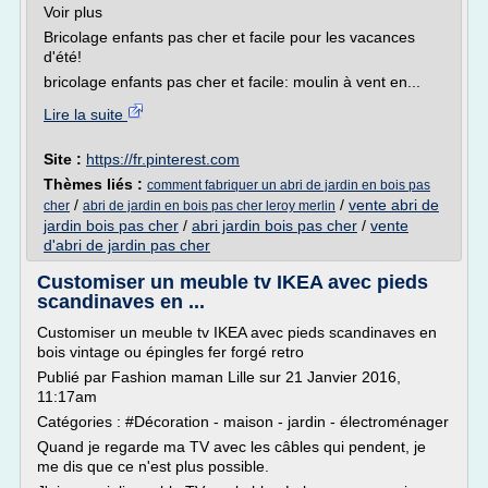
Voir plus
Bricolage enfants pas cher et facile pour les vacances
d'été!
bricolage enfants pas cher et facile: moulin à vent en...
Lire la suite
Site :
https://fr.pinterest.com
Thèmes liés :
comment fabriquer un abri de jardin en bois pas
/
/
vente abri de
cher
abri de jardin en bois pas cher leroy merlin
jardin bois pas cher
/
abri jardin bois pas cher
/
vente
d'abri de jardin pas cher
Customiser un meuble tv IKEA avec pieds
scandinaves en ...
Customiser un meuble tv IKEA avec pieds scandinaves en
bois vintage ou épingles fer forgé retro
Publié par Fashion maman Lille sur 21 Janvier 2016,
11:17am
Catégories : #Décoration - maison - jardin - électroménager
Quand je regarde ma TV avec les câbles qui pendent, je
me dis que ce n'est plus possible.