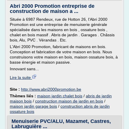
Abri 2000 Promotion entreprise de
construction de maison a ...
Située à 6987 Rendeux, rue de Hotton 26, l'Abri 2000
Promotion est une entreprise de menuiserie générale
spécialisée dans les maisons en bois , ossature bois ,
chalet en bois massif . Abris de jardin . Garages . Châssis
bois, Alu, PVC . Vérandas . Etc.
L'Abri 2000 Promotion, fabricant de maisons en bois.
Conception et fabrication de votre maison en bois. Nous
construisons votre maison en bois, maison ossature bois, à
basse énergie et maison passive.
Innovant sans...
Lire la suite
Site :
http://www.abri2000promotion.be
Thèmes liés :
maison jardin chalet bois
/
abris de jardin
maison bois
/
construction maison de jardin en bois
/
maison jardin garage bois
/
construction abris de jardin
ossature bois
Menuiserie PVC/ALU, Mazamet, Castres,
Labruguière ...