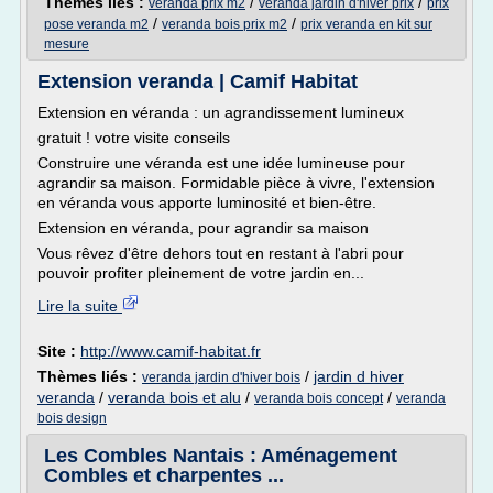
Thèmes liés :
/
/
veranda prix m2
veranda jardin d'hiver prix
prix
/
/
pose veranda m2
veranda bois prix m2
prix veranda en kit sur
mesure
Extension veranda | Camif Habitat
Extension en véranda : un agrandissement lumineux
gratuit ! votre visite conseils
Construire une véranda est une idée lumineuse pour
agrandir sa maison. Formidable pièce à vivre, l'extension
en véranda vous apporte luminosité et bien-être.
Extension en véranda, pour agrandir sa maison
Vous rêvez d'être dehors tout en restant à l'abri pour
pouvoir profiter pleinement de votre jardin en...
Lire la suite
Site :
http://www.camif-habitat.fr
Thèmes liés :
/
jardin d hiver
veranda jardin d'hiver bois
veranda
/
veranda bois et alu
/
/
veranda bois concept
veranda
bois design
Les Combles Nantais : Aménagement
Combles et charpentes ...