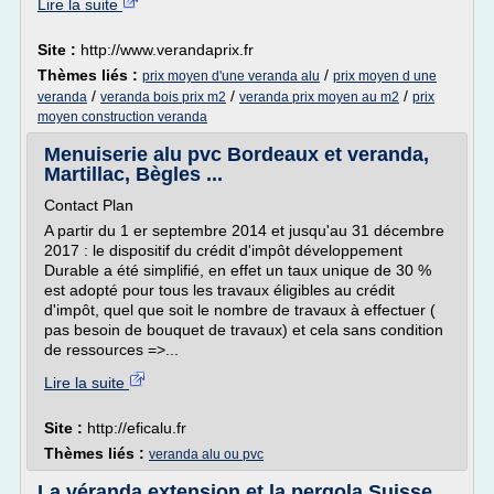
Lire la suite
Site :
http://www.verandaprix.fr
Thèmes liés :
/
prix moyen d'une veranda alu
prix moyen d une
/
/
/
veranda
veranda bois prix m2
veranda prix moyen au m2
prix
moyen construction veranda
Menuiserie alu pvc Bordeaux et veranda,
Martillac, Bègles ...
Contact Plan
A partir du 1 er septembre 2014 et jusqu'au 31 décembre
2017 : le dispositif du crédit d'impôt développement
Durable a été simplifié, en effet un taux unique de 30 %
est adopté pour tous les travaux éligibles au crédit
d'impôt, quel que soit le nombre de travaux à effectuer (
pas besoin de bouquet de travaux) et cela sans condition
de ressources =>...
Lire la suite
Site :
http://eficalu.fr
Thèmes liés :
veranda alu ou pvc
La véranda extension et la pergola Suisse