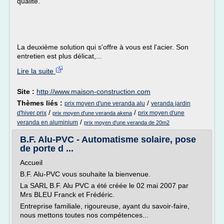
qualité.
La deuxième solution qui s'offre à vous est l'acier. Son
entretien est plus délicat,...
Lire la suite
Site :
http://www.maison-construction.com
Thèmes liés :
/
prix moyen d'une veranda alu
veranda jardin
/
/
d'hiver prix
prix moyen d'une
prix moyen d'une veranda akena
/
veranda en aluminium
prix moyen d'une veranda de 20m2
B.F. Alu-PVC - Automatisme solaire, pose
de porte d ...
Accueil
B.F. Alu-PVC vous souhaite la bienvenue.
La SARL B.F. Alu PVC a été créée le 02 mai 2007 par
Mrs BLEU Franck et Frédéric.
Entreprise familiale, rigoureuse, ayant du savoir-faire,
nous mettons toutes nos compétences...