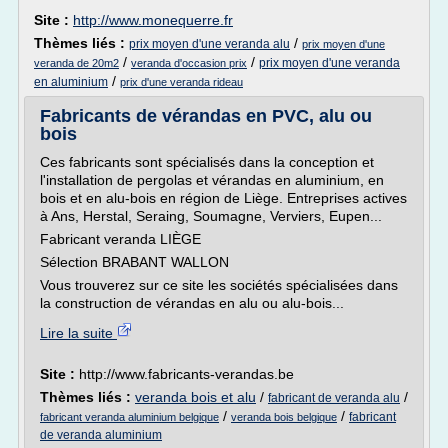
Site :
http://www.monequerre.fr
Thèmes liés :
/
prix moyen d'une veranda alu
prix moyen d'une
/
/
prix moyen d'une veranda
veranda de 20m2
veranda d'occasion prix
/
en aluminium
prix d'une veranda rideau
Fabricants de vérandas en PVC, alu ou
bois
Ces fabricants sont spécialisés dans la conception et
l'installation de pergolas et vérandas en aluminium, en
bois et en alu-bois en région de Liège. Entreprises actives
à Ans, Herstal, Seraing, Soumagne, Verviers, Eupen...
Fabricant veranda LIÈGE
Sélection BRABANT WALLON
Vous trouverez sur ce site les sociétés spécialisées dans
la construction de vérandas en alu ou alu-bois...
Lire la suite
Site :
http://www.fabricants-verandas.be
Thèmes liés :
veranda bois et alu
/
/
fabricant de veranda alu
/
/
fabricant
fabricant veranda aluminium belgique
veranda bois belgique
de veranda aluminium