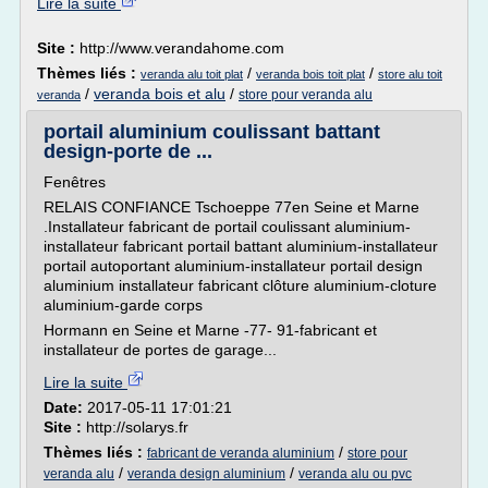
Lire la suite
Site :
http://www.verandahome.com
Thèmes liés :
/
/
veranda alu toit plat
veranda bois toit plat
store alu toit
/
veranda bois et alu
/
store pour veranda alu
veranda
portail aluminium coulissant battant
design-porte de ...
Fenêtres
RELAIS CONFIANCE Tschoeppe 77en Seine et Marne
.Installateur fabricant de portail coulissant aluminium-
installateur fabricant portail battant aluminium-installateur
portail autoportant aluminium-installateur portail design
aluminium installateur fabricant clôture aluminium-cloture
aluminium-garde corps
Hormann en Seine et Marne -77- 91-fabricant et
installateur de portes de garage...
Lire la suite
Date:
2017-05-11 17:01:21
Site :
http://solarys.fr
Thèmes liés :
/
fabricant de veranda aluminium
store pour
/
/
veranda alu
veranda design aluminium
veranda alu ou pvc