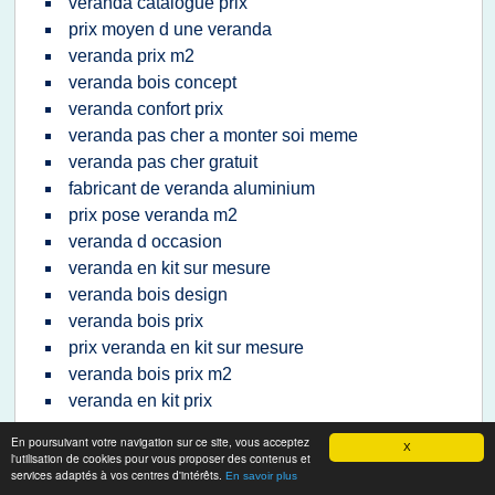
veranda catalogue prix
prix moyen d une veranda
veranda prix m2
veranda bois concept
veranda confort prix
veranda pas cher a monter soi meme
veranda pas cher gratuit
fabricant de veranda aluminium
prix pose veranda m2
veranda d occasion
veranda en kit sur mesure
veranda bois design
veranda bois prix
prix veranda en kit sur mesure
veranda bois prix m2
veranda en kit prix
En poursuivant votre navigation sur ce site, vous acceptez
X
l'utilisation de cookies pour vous proposer des contenus et
Accueil
|
Mentions légales
|
Conditions générales
services adaptés à vos centres d'intérêts.
En savoir plus
d'utilisation
|
Utilisation des cookies
|
Contact à propos