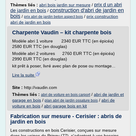
prix d un abri
Thèmes liés :
abri bois jardin sur mesure
/
construction d'abri de jardin en
de jardin en bois
/
bois
/
/
prix construction
prix abri de jardin beton aspect bois
abri de jardin en bois
Charpente Vaudin – kit charpente bois
Modèle abri 1 voiture 2340 EUR TTC (en épicéa)
2580 EUR TTC (en douglas)
Modèle abri 2 voitures 2760 EUR TTC (en épicéa)
2990 EUR TTC (en douglas)
kit prêt à poser, livré avec plan de pose ou montage...
Lire la suite
Site :
http://vaudin.com
Thèmes liés :
/
abri de jardin et
abri de voiture en bois carport
garage en bois
/
/
abri de
plan abri de jardin ossature bois
voiture en bois
/
abri garage bois en kit
Fabrication sur mesure - Cerisier : abris de
jardin en bois
Les constructions en bois Cerisier, conçues sur mesure
dans les usines de Pringy (77), s'adaptent à vos besoins