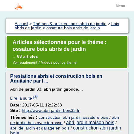
Menu
Accueil
>
Thèmes & articles : bois abris de jardin
>
bois
abris de jardin
>
ossature bois abris de jardin
Articles sélectionnés pour le thème :
ossature bois abris de jardin
63 articles
→
Voir également
7 Vidéos
pour ce thème
Prestations abris et construction bois en
Aquitaine par l ...
Abri de jardin 33, abri jardin gironde,...
Lire la suite
Date:
2017-05-11 12:22:38
Site :
http://www.abri-jardin-bois33.fr
Thèmes liés :
construction abri jardin ossature bois
/
abri
abri jardin maison bois
de jardin bois avec terrasse
/
/
construction abri jardin
abri de jardin et garage en bois
/
bois