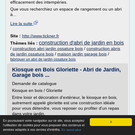
efficacement des intempéries.
Que vous recherchiez un espace de rangement ou un abri
à...
Lire la suite
Site :
http://www.tickner.fr
construction d'abri de jardin en bois
Thèmes liés :
/
construction abri jardin ossature bois
/
construction abris
de jardin ossature bois
/
maison jardin garage bois
/
fabriquer un abri de jardin ossature bois
Kiosque en Bois Gloriette - Abri de Jardin,
Garage bois ...
Demande de catalogue
Kiosque en bois / Gloriette
Entre loisir et décoration d'extérieur, le kiosque en bois,
autrement appelé gloriette est une construction idéale
pour vous détendre, vous reposer ou profiter d'un repas
dans votre jardin.
En poursuivant votre navigation sur ce site, vous acceptez
Véritable havre de paix, ce type de construction à
X
l'utilisation de cookies pour vous proposer des contenus et
ossature offre de nombreux avantages en termes de
services adaptés à vos centres d'intérêts.
En savoir plus
praticité, coût et rapidité de pose. Jardins...