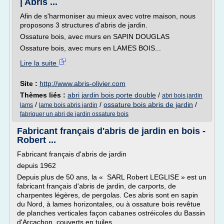
| Abris ...
Afin de s'harmoniser au mieux avec votre maison, nous
proposons 3 structures d'abris de jardin.
Ossature bois, avec murs en SAPIN DOUGLAS
Ossature bois, avec murs en LAMES BOIS...
Lire la suite
Site :
http://www.abris-olivier.com
Thèmes liés :
abri jardin bois porte double
/
abri bois jardin
/
/
ossature bois abris de jardin
/
lams
lame bois abris jardin
fabriquer un abri de jardin ossature bois
Fabricant français d'abris de jardin en bois -
Robert ...
Fabricant français d'abris de jardin
depuis 1962
Depuis plus de 50 ans, la « SARL Robert LEGLISE » est un
fabricant français d'abris de jardin, de carports, de
charpentes légères, de pergolas. Ces abris sont en sapin
du Nord, à lames horizontales, ou à ossature bois revêtue
de planches verticales façon cabanes ostréicoles du Bassin
d'Arcachon, couverts en tuiles.