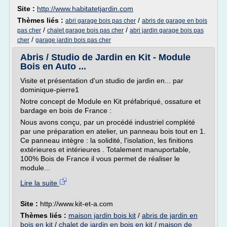
Site :
http://www.habitatetjardin.com
Thèmes liés :
/
abri garage bois pas cher
abris de garage en bois
/
/
pas cher
chalet garage bois pas cher
abri jardin garage bois pas
/
cher
garage jardin bois pas cher
Abris / Studio de Jardin en Kit - Module
Bois en Auto ...
Visite et présentation d'un studio de jardin en... par
dominique-pierre1
Notre concept de Module en Kit préfabriqué, ossature et
bardage en bois de France :
Nous avons conçu, par un procédé industriel complété
par une préparation en atelier, un panneau bois tout en 1.
Ce panneau intègre : la solidité, l'isolation, les finitions
extérieures et intérieures . Totalement manuportable,
100% Bois de France il vous permet de réaliser le
module...
Lire la suite
Site :
http://www.kit-et-a.com
Thèmes liés :
maison jardin bois kit
/
abris de jardin en
bois en kit
/
chalet de jardin en bois en kit
/
maison de