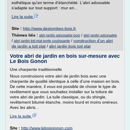
esthétique qu'en terme d'étanchéité. L'abri adossable
s'adapte sur tout support : mur en...
Lire la suite
Site :
http://www.destombes-bois.fr
Thèmes liés :
/
abri jardin adossable bois
abri jardin adossable
/
/
construction d'un abri
abri jardin toit plat porte coulissante
de jardin a toit plat
/
abri jardin bois toit plat
Votre abri de jardin en bois sur-mesure avec
Le Bois Gonon
Une charpente traditionnelle
Nous construisons votre abri de jardin bois avec une
charpente de qualité identique à celle d'une maison en bois.
De cette manière, il vous est possible de choisir le type de
revêtement que vous souhaitez installer sur la toiture de
votre abri de jardin. La tuile classique, ou du shingle,
revêtement bitumé étanche, moins lourd et moins onéreux.
Avec les abris...
Lire la suite
Site :
http://www.leboisgonon.com