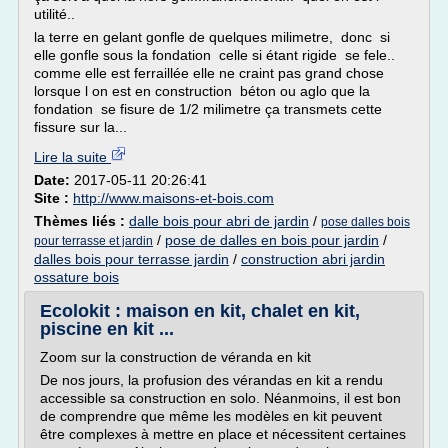
utilité..
la terre en gelant gonfle de quelques milimetre, donc si
elle gonfle sous la fondation celle si étant rigide se fele..
comme elle est ferraillée elle ne craint pas grand chose
lorsque l on est en construction béton ou aglo que la
fondation se fisure de 1/2 milimetre ça transmets cette
fissure sur la...
Lire la suite
Date:
2017-05-11 20:26:41
Site :
http://www.maisons-et-bois.com
Thèmes liés :
dalle bois pour abri de jardin
/
pose dalles bois
/
pose de dalles en bois pour jardin
/
pour terrasse et jardin
dalles bois pour terrasse jardin
/
construction abri jardin
ossature bois
Ecolokit : maison en kit, chalet en kit,
piscine en kit ...
Zoom sur la construction de véranda en kit
De nos jours, la profusion des vérandas en kit a rendu
accessible sa construction en solo. Néanmoins, il est bon
de comprendre que même les modèles en kit peuvent
être complexes à mettre en place et nécessitent certaines