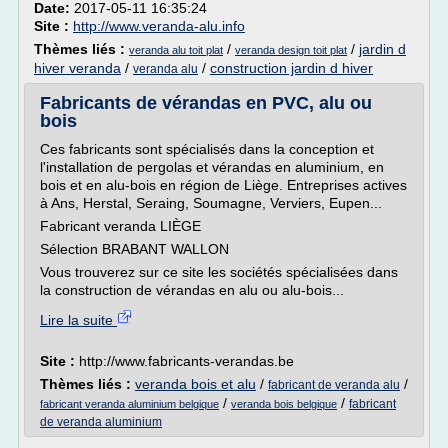
Date:
2017-05-11 16:35:24
Site :
http://www.veranda-alu.info
Thèmes liés :
/
/
jardin d
veranda alu toit plat
veranda design toit plat
hiver veranda
/
/
construction jardin d hiver
veranda alu
Fabricants de vérandas en PVC, alu ou
bois
Ces fabricants sont spécialisés dans la conception et
l'installation de pergolas et vérandas en aluminium, en
bois et en alu-bois en région de Liège. Entreprises actives
à Ans, Herstal, Seraing, Soumagne, Verviers, Eupen...
Fabricant veranda LIÈGE
Sélection BRABANT WALLON
Vous trouverez sur ce site les sociétés spécialisées dans
la construction de vérandas en alu ou alu-bois...
Lire la suite
Site :
http://www.fabricants-verandas.be
Thèmes liés :
veranda bois et alu
/
/
fabricant de veranda alu
/
/
fabricant
fabricant veranda aluminium belgique
veranda bois belgique
de veranda aluminium