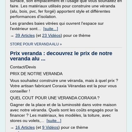
surface, son emplacement et l'usage que vous souhaitez en
faire. Les matériaux utilisés pour construire une véranda
(alu, bois, pvc, fer forgé) apportent style et différentes
performances d'isolation.
Les grandes baies vitrées qui ouvrent l'espace sur
l'extérieur sont...
[suite...]
→
39 Articles
(et
23 Vidéos
) pour ce thème
STORE POUR VERANDA ALU »
Prix veranda : decouvrez le prix de notre
veranda alu ...
Contact/Devis
PRIX DE NOTRE VERANDA
Vous souhaitez construire une véranda, mais à quel prix ?
Votre artisan fabricant Coraxia Vérandas est la pour vous
conseiller !
QUEL COUT POUR UNE VERANDA CORAXIA ?
Gagner de la place et de la luminosité dans votre maison
avec notre véranda. Quels sont les coûts engagés pour la
financer ? Les matériaux, les modèles, la toiture, avec
stores ou volets,...
[suite...]
→
16 Articles
(et
9 Vidéos
) pour ce thème