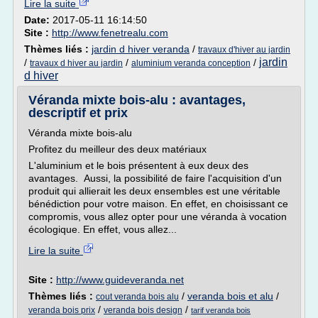
Lire la suite
Date:
2017-05-11 16:14:50
Site :
http://www.fenetrealu.com
Thèmes liés :
jardin d hiver veranda
/
travaux d'hiver au jardin
jardin
/
/
/
travaux d hiver au jardin
aluminium veranda conception
d hiver
Véranda mixte bois-alu : avantages,
descriptif et prix
Véranda mixte bois-alu
Profitez du meilleur des deux matériaux
L'aluminium et le bois présentent à eux deux des
avantages. Aussi, la possibilité de faire l'acquisition d'un
produit qui allierait les deux ensembles est une véritable
bénédiction pour votre maison. En effet, en choisissant ce
compromis, vous allez opter pour une véranda à vocation
écologique. En effet, vous allez...
Lire la suite
Site :
http://www.guideveranda.net
Thèmes liés :
/
veranda bois et alu
/
cout veranda bois alu
/
/
veranda bois prix
veranda bois design
tarif veranda bois