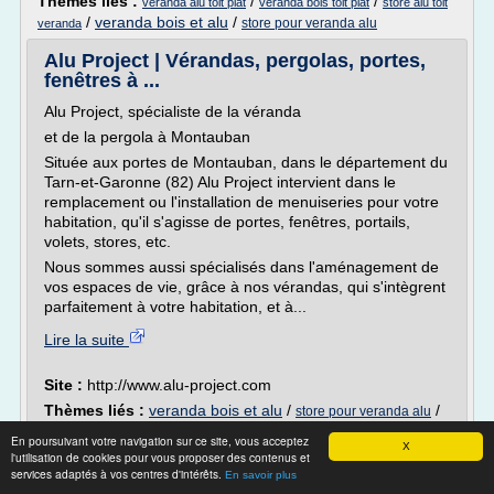
Thèmes liés :
/
/
veranda alu toit plat
veranda bois toit plat
store alu toit
/
veranda bois et alu
/
store pour veranda alu
veranda
Alu Project | Vérandas, pergolas, portes,
fenêtres à ...
Alu Project, spécialiste de la véranda
et de la pergola à Montauban
Située aux portes de Montauban, dans le département du
Tarn-et-Garonne (82) Alu Project intervient dans le
remplacement ou l'installation de menuiseries pour votre
habitation, qu'il s'agisse de portes, fenêtres, portails,
volets, stores, etc.
Nous sommes aussi spécialisés dans l'aménagement de
vos espaces de vie, grâce à nos vérandas, qui s'intègrent
parfaitement à votre habitation, et à...
Lire la suite
Site :
http://www.alu-project.com
Thèmes liés :
veranda bois et alu
/
/
store pour veranda alu
/
/
veranda alu confort
veranda alu
pergolas alu sur mesure
En poursuivant votre navigation sur ce site, vous acceptez
X
l'utilisation de cookies pour vous proposer des contenus et
Prix véranda: tous les tarifs pour chaque
services adaptés à vos centres d'intérêts.
En savoir plus
modèle