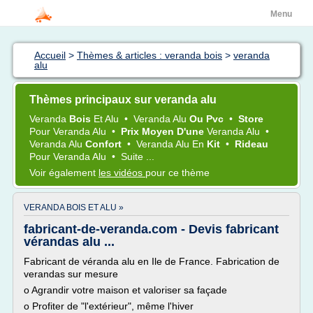
Menu
Accueil
>
Thèmes & articles : veranda bois
>
veranda
alu
Thèmes principaux sur veranda alu
Veranda
Bois
Et
Alu
•
Veranda Alu
Ou Pvc
•
Store
Pour
Veranda Alu
•
Prix Moyen D'une
Veranda Alu
•
Veranda Alu
Confort
•
Veranda Alu
En
Kit
•
Rideau
Pour
Veranda Alu
•
Suite ...
Voir également
les vidéos
pour ce thème
VERANDA BOIS ET ALU »
fabricant-de-veranda.com - Devis fabricant
vérandas alu ...
Fabricant de véranda alu en Ile de France. Fabrication de
verandas sur mesure
o Agrandir votre maison et valoriser sa façade
o Profiter de "l'extérieur", même l'hiver