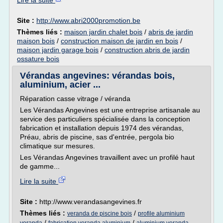
Lire la suite
Site :
http://www.abri2000promotion.be
Thèmes liés :
maison jardin chalet bois
/
abris de jardin
maison bois
/
construction maison de jardin en bois
/
maison jardin garage bois
/
construction abris de jardin
ossature bois
Vérandas angevines: vérandas bois,
aluminium, acier ...
Réparation casse vitrage / véranda
Les Vérandas Angevines est une entreprise artisanale au
service des particuliers spécialisée dans la conception
fabrication et installation depuis 1974 des vérandas,
Préau, abris de piscine, sas d'entrée, pergola bio
climatique sur mesures.
Les Vérandas Angevines travaillent avec un profilé haut
de gamme...
Lire la suite
Site :
http://www.verandasangevines.fr
Thèmes liés :
/
veranda de piscine bois
profile aluminium
/
/