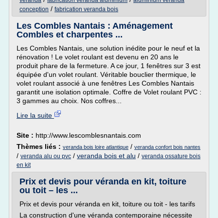
veranda
fabrication veranda aluminium
aluminium veranda
/
conception
fabrication veranda bois
Les Combles Nantais : Aménagement
Combles et charpentes ...
Les Combles Nantais, une solution inédite pour le neuf et la
rénovation ! Le volet roulant est devenu en 20 ans le
produit phare de la fermeture. A ce jour, 1 fenêtres sur 3 est
équipée d'un volet roulant. Véritable bouclier thermique, le
volet roulant associé à une fenêtres Les Combles Nantais
garantit une isolation optimale. Coffre de Volet roulant PVC :
3 gammes au choix. Nos coffres...
Lire la suite
Site :
http://www.lescomblesnantais.com
Thèmes liés :
/
veranda bois loire atlantique
veranda confort bois nantes
/
/
veranda bois et alu
/
veranda alu ou pvc
veranda ossature bois
en kit
Prix et devis pour véranda en kit, toiture
ou toit – les ...
Prix et devis pour véranda en kit, toiture ou toit - les tarifs
La construction d'une véranda contemporaine nécessite