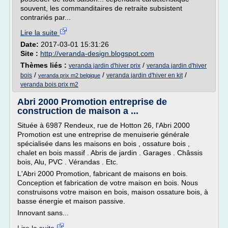
souvent, les commanditaires de retraite subsistent
contrariés par...
Lire la suite
Date:
2017-03-01 15:31:26
Site :
http://veranda-design.blogspot.com
Thèmes liés :
/
veranda jardin d'hiver prix
veranda jardin d'hiver
/
/
/
bois
veranda jardin d'hiver en kit
veranda prix m2 belgique
veranda bois prix m2
Abri 2000 Promotion entreprise de
construction de maison a ...
Située à 6987 Rendeux, rue de Hotton 26, l'Abri 2000
Promotion est une entreprise de menuiserie générale
spécialisée dans les maisons en bois , ossature bois ,
chalet en bois massif . Abris de jardin . Garages . Châssis
bois, Alu, PVC . Vérandas . Etc.
L'Abri 2000 Promotion, fabricant de maisons en bois.
Conception et fabrication de votre maison en bois. Nous
construisons votre maison en bois, maison ossature bois, à
basse énergie et maison passive.
Innovant sans...