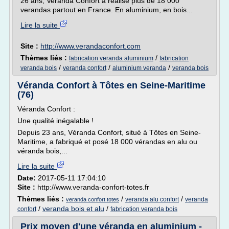
26 ans, Veranda Confort a réalisé plus de 18 000
verandas partout en France. En aluminium, en bois...
Lire la suite
Site :
http://www.verandaconfort.com
Thèmes liés :
/
fabrication veranda aluminium
fabrication
/
/
/
veranda bois
veranda confort
aluminium veranda
veranda bois
Véranda Confort à Tôtes en Seine-Maritime
(76)
Véranda Confort :
Une qualité inégalable !
Depuis 23 ans, Véranda Confort, situé à Tôtes en Seine-
Maritime, a fabriqué et posé 18 000 vérandas en alu ou
véranda bois,...
Lire la suite
Date:
2017-05-11 17:04:10
Site :
http://www.veranda-confort-totes.fr
Thèmes liés :
/
/
veranda alu confort
veranda
veranda confort totes
/
veranda bois et alu
/
confort
fabrication veranda bois
Prix moyen d'une véranda en aluminium -