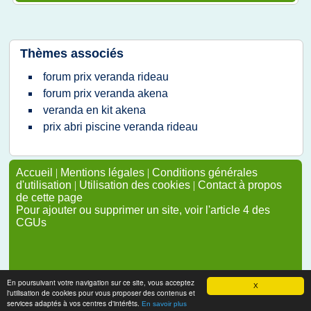
Thèmes associés
forum prix veranda rideau
forum prix veranda akena
veranda en kit akena
prix abri piscine veranda rideau
Accueil
|
Mentions légales
|
Conditions générales
d'utilisation
|
Utilisation des cookies
|
Contact à propos
de cette page
Pour ajouter ou supprimer un site, voir l'article 4 des
CGUs
En poursuivant votre navigation sur ce site, vous acceptez
X
l'utilisation de cookies pour vous proposer des contenus et
services adaptés à vos centres d'intérêts.
En savoir plus