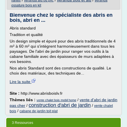
/
/
veranda bois et alu
/
veranda alu ou pvc
veranda
nantes
ossature bois en kit
Bienvenue chez le spécialiste des abris en
bois, abri en ...
Abris standard
Tradition et qualité
Un design simple et épuré pour des abris traditionnels de 4
m² à 60 m² qui s'intègrent harmonieusement dans tous les
paysages. De l'abri de jardin pour ranger vos outils à la
cabane familiale avec des épaisseurs de murs adaptées à
vos besoins.
Nos abris Standard sont des constructions de qualité. Le
choix des matériaux, des techniques de...
Lire la suite
Site :
http://www.abrisboislv.fr
Thèmes liés :
/
vente d'abri de jardin
vente chalet bois mobil home
construction d'abri de jardin
pas cher
/
/
vente chalet
/
bois
cabane de jardin toit plat
3 Ressources