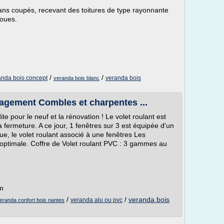
ans coupés, recevant des toitures de type rayonnante
noues.
/
/
anda bois concept
veranda bois
veranda bois blanc
gement Combles et charpentes ...
e pour le neuf et la rénovation ! Le volet roulant est
 fermeture. A ce jour, 1 fenêtres sur 3 est équipée d'un
que, le volet roulant associé à une fenêtres Les
 optimale. Coffre de Volet roulant PVC : 3 gammes au
om
/
/
veranda bois
veranda alu ou pvc
eranda confort bois nantes