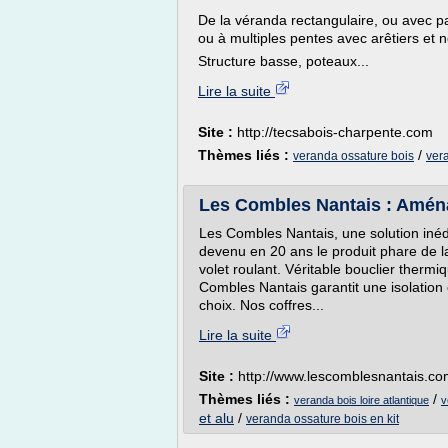
De la véranda rectangulaire, ou avec p
ou à multiples pentes avec arêtiers et 
Structure basse, poteaux...
Lire la suite
Site :
http://tecsabois-charpente.com
Thèmes liés :
/
veranda ossature bois
ver
Les Combles Nantais : Aména
Les Combles Nantais, une solution inédit
devenu en 20 ans le produit phare de la
volet roulant. Véritable bouclier thermi
Combles Nantais garantit une isolation
choix. Nos coffres...
Lire la suite
Site :
http://www.lescomblesnantais.c
Thèmes liés :
/
veranda bois loire atlantique
v
et alu
/
veranda ossature bois en kit