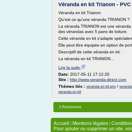
Véranda en kit Trianon - PVC 
Véranda en kit Trianon
Qu'est ce qu'une véranda TRIANON ?
La véranda TRIANON est une véranda en
des vérandas avec 5 pans de toiture.
Cette véranda en kit s'adapte spécial
Elle peut être équipée en option de por
Descriptif de cette véranda en kit :
La véranda en kit TRIANON...
Lire la suite
Date:
2017-05-11 17:12:20
Site :
http://www.veranda-direct.com
Thèmes liés :
/
veranda en kit prix
veranda
veranda en kit
5 Ressources
Accueil
|
Mentions légales
|
Conditions
Pour ajouter ou supprimer un site, voi