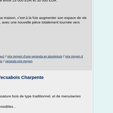
ne entre 15 000 EUR et 30 000 EUR.
a maison, c'est à la fois augmenter son espace de vie
f, avec une nouvelle pièce totalement tournée vers
/
/
prix moyen d'une veranda en aluminium
prix moyen d
20m2
/
da
veranda prix moyen
 Tecsabois Charpente
ture bois de type traditionnel, et de menuiseries
ossibles...