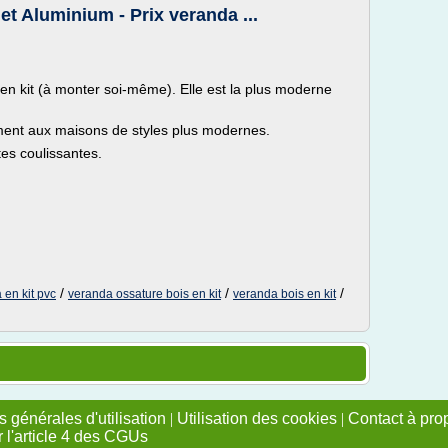
et Aluminium - Prix veranda ...
 kit (à monter soi-même). Elle est la plus moderne
ement aux maisons de styles plus modernes.
tes coulissantes.
/
/
/
 en kit pvc
veranda ossature bois en kit
veranda bois en kit
 générales d'utilisation
|
Utilisation des cookies
|
Contact à pro
r l'article 4 des CGUs