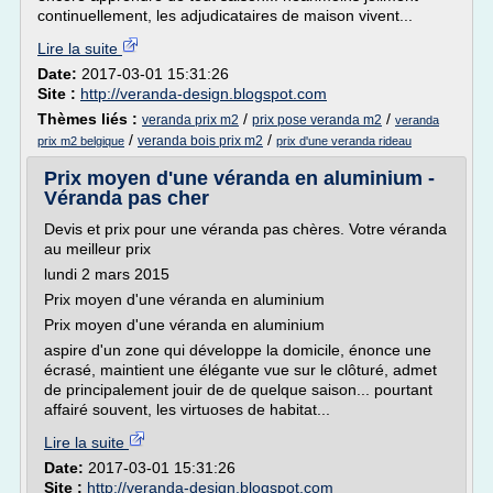
continuellement, les adjudicataires de maison vivent...
Lire la suite
Date:
2017-03-01 15:31:26
Site :
http://veranda-design.blogspot.com
Thèmes liés :
/
/
veranda prix m2
prix pose veranda m2
veranda
/
/
veranda bois prix m2
prix m2 belgique
prix d'une veranda rideau
Prix moyen d'une véranda en aluminium -
Véranda pas cher
Devis et prix pour une véranda pas chères. Votre véranda
au meilleur prix
lundi 2 mars 2015
Prix moyen d'une véranda en aluminium
Prix moyen d'une véranda en aluminium
aspire d'un zone qui développe la domicile, énonce une
écrasé, maintient une élégante vue sur le clôturé, admet
de principalement jouir de de quelque saison... pourtant
affairé souvent, les virtuoses de habitat...
Lire la suite
Date:
2017-03-01 15:31:26
Site :
http://veranda-design.blogspot.com