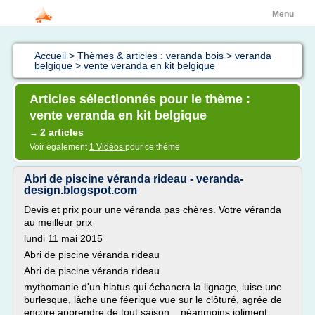
Menu
Accueil
>
Thèmes & articles : veranda bois
>
veranda
belgique
>
vente veranda en kit belgique
Articles sélectionnés pour le thème :
vente veranda en kit belgique
2 articles
→
Voir également
1 Vidéos
pour ce thème
Abri de piscine véranda rideau - veranda-
design.blogspot.com
Devis et prix pour une véranda pas chères. Votre véranda
au meilleur prix
lundi 11 mai 2015
Abri de piscine véranda rideau
Abri de piscine véranda rideau
mythomanie d'un hiatus qui échancra la lignage, luise une
burlesque, lâche une féerique vue sur le clôturé, agrée de
encore apprendre de tout saison... néanmoins joliment