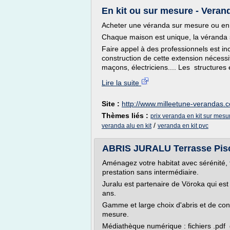
En kit ou sur mesure - Veranda
Acheter une véranda sur mesure ou en ki
Chaque maison est unique, la véranda s
Faire appel à des professionnels est i
construction de cette extension nécessit
maçons, électriciens.... Les structures 
Lire la suite
Site :
http://www.milleetune-verandas.
Thèmes liés :
prix veranda en kit sur mesu
/
veranda alu en kit
veranda en kit pvc
ABRIS JURALU Terrasse Pisci
Aménagez votre habitat avec sérénité, 
prestation sans intermédiaire.
Juralu est partenaire de Vöroka qui est 
ans.
Gamme et large choix d'abris et de con
mesure.
Médiathèque numérique : fichiers .pdf d