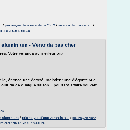
/
/
/
lu
prix moyen d'une veranda de 20m2
veranda d'occasion prix
 d'une veranda rideau
 aluminium - Véranda pas cher
res. Votre véranda au meilleur prix
m
m
cile, énonce une écrasé, maintient une élégante vue
jouir de de quelque saison... pourtant affairé souvent,
com
/
/
n aluminium
prix moyen d'une veranda alu
prix moyen d'une
rix veranda en kit sur mesure