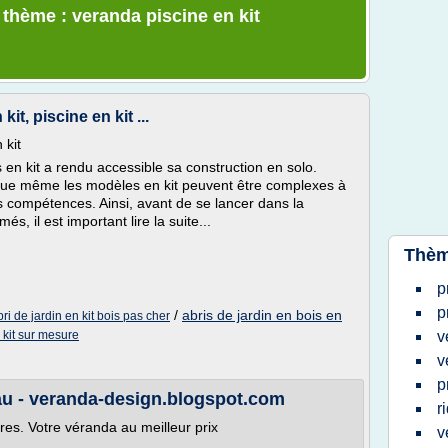
 thème : veranda piscine en kit
kit, piscine en kit ...
 kit
 en kit a rendu accessible sa construction en solo.
que même les modèles en kit peuvent être complexes à
s compétences. Ainsi, avant de se lancer dans la
s, il est important lire la suite...
Thèm
p
p
/
abris de jardin en bois en
bri de jardin en kit bois pas cher
 kit sur mesure
v
v
p
eau - veranda-design.blogspot.com
r
res. Votre véranda au meilleur prix
v