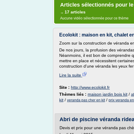
Articles sélectionnés pour le
17 articles
→
Aucune vidéo sélectionnée pour ce thème
Ecolokit : maison en kit, chalet en 
Zoom sur la construction de véranda en
De nos jours, la profusion des vérandas
Néanmoins, il est bon de comprendre 
mettre en place et nécessitent certaine
construction d'une véranda les yeux fermé
Lire la suite
Site :
http://www.ecolokit.fr
Thèmes liés :
maison jardin bois kit
/
a
kit
/
/
veranda pas cher en kit
prix veranda en
Abri de piscine véranda rid
Devis et prix pour une véranda pas chè