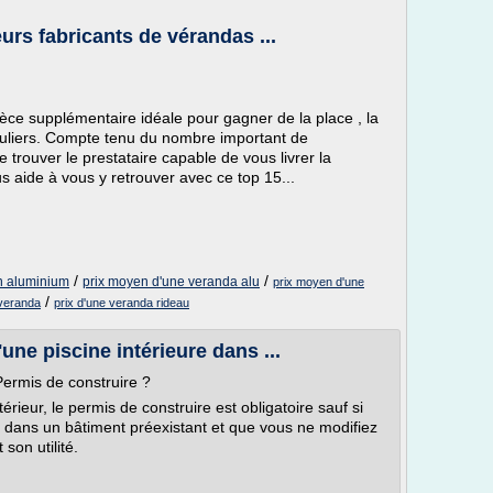
eurs fabricants de vérandas ...
ièce supplémentaire idéale pour gagner de la place , la
iculiers. Compte tenu du nombre important de
e trouver le prestataire capable de vous livrer la
 aide à vous y retrouver avec ce top 15...
/
/
n aluminium
prix moyen d'une veranda alu
prix moyen d'une
/
 veranda
prix d'une veranda rideau
une piscine intérieure dans ...
 Permis de construire ?
érieur, le permis de construire est obligatoire sauf si
r dans un bâtiment préexistant et que vous ne modifiez
son utilité.