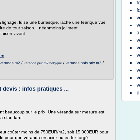
f
f
v
 lignage, luise une burlesque, lâche une féerique vue
v
re de tout saison... néanmoins joliment
a
aison vivent...
v
v
v
com
v
/
/
/
 veranda m2
veranda bois prix m2
veranda prix m2 belgique
v
v
v
devis : infos pratiques ...
p
uent beaucoup sur le prix. Une véranda sur mesure est
a standard.
eut coûter moins de 750EUR/m2, soit 15 000EUR pour
é pour une véranda en acier ou en fer forgé....