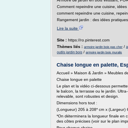
Armoire de jardin en bois Wissant, FO
Comment repeindre une cuisine, idées 
comment repeindre une cuisine, repein
Rangement jardin : des idées pratiques p
Lire la suite
Site :
https://ro.pinterest.com
Thèmes liés :
/
a
armoire jardin bois pas cher
/
outils jardin bois
armoire jardin bois muralis
Chaise longue en palette, Esp
Accueil » Maison & Jardin » Meubles de
Chaise longue en palette
Le plan et la vidéo ci-dessous permett
le balcon, la terrasse ou le jardin. Ult
relevable, sont robustes et design.
Dimensions hors tout :
(Longueur) 205 à 208* cm x (Largeur) 
*On déterminera la longueur finale en c
des côtes précises (voir sur le plan imp
Pour chaque chaise...