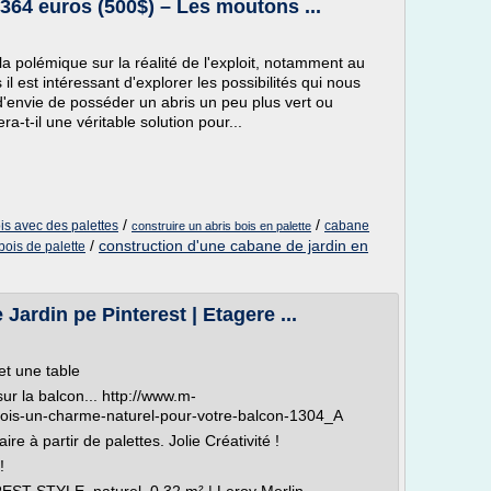
364 euros (500$) – Les moutons ...
 la polémique sur la réalité de l'exploit, notamment au
s il est intéressant d'explorer les possibilités qui nous
d'envie de posséder un abris un peu plus vert ou
era-t-il une véritable solution pour...
/
/
is avec des palettes
cabane
construire un abris bois en palette
/
construction d'une cabane de jardin en
ois de palette
Jardin pe Pinterest | Etagere ...
t une table
r la balcon... http://www.m-
n-bois-un-charme-naturel-pour-votre-balcon-1304_A
re à partir de palettes. Jolie Créativité !
!