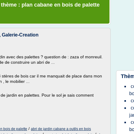
e thème : plan cabane en bois de palette
alerie-Creation
din avec des palettes ? question de : zaza of monreuil.
de de construire un abri de ...
Thèm
 3 stères de bois car il me manquait de place dans mon
 , le mobilier ...
c
bo
s de jardin en palettes. Pour le sol je sais comment
c
c
ja
c
/
en bois de palette
abri de jardin cabane a outils en bois
bo