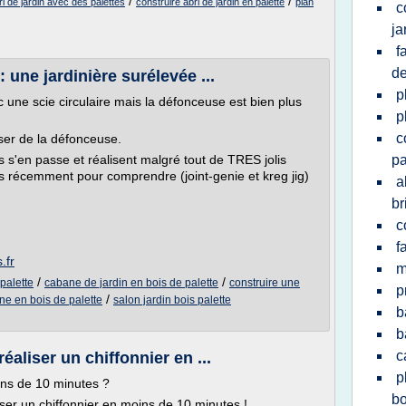
/
/
i de jardin avec des palettes
construire abri de jardin en palette
plan
c
ja
f
de
: une jardinière surélevée ...
p
une scie circulaire mais la défonceuse est bien plus
p
c
sser de la défonceuse.
s s'en passe et réalisent malgré tout de TRES jolis
pa
és récemment pour comprendre (joint-genie et kreg jig)
a
br
c
f
.fr
m
/
/
 palette
cabane de jardin en bois de palette
construire une
p
/
ne en bois de palette
salon jardin bois palette
b
b
c
aliser un chiffonnier en ...
p
ins de 10 minutes ?
bo
ser un chiffonnier en moins de 10 minutes !