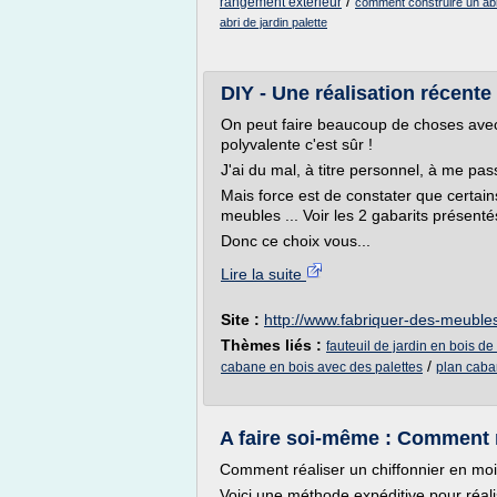
/
rangement exterieur
comment construire un abr
abri de jardin palette
DIY - Une réalisation récente 
On peut faire beaucoup de choses avec 
polyvalente c'est sûr !
J'ai du mal, à titre personnel, à me pa
Mais force est de constater que certain
meubles ... Voir les 2 gabarits présent
Donc ce choix vous...
Lire la suite
Site :
http://www.fabriquer-des-meubles
Thèmes liés :
fauteuil de jardin en bois de
/
cabane en bois avec des palettes
plan caba
A faire soi-même : Comment ré
Comment réaliser un chiffonnier en mo
Voici une méthode expéditive pour réali