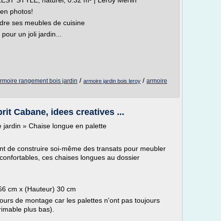
REST STYLE, naturel, 0.32 m² | Leroy Merlin
en photos!
dre ses meubles de cuisine
our un joli jardin...
/
/
rmoire rangement bois jardin
armoire
armoire jardin bois leroy
rit Cabane, idees creatives ...
 jardin » Chaise longue en palette
ent de construire soi-même des transats pour meubler
ra-confortables, ces chaises longues au dossier
66 cm x (Hauteur) 30 cm
ours de montage car les palettes n'ont pas toujours
rimable plus bas).