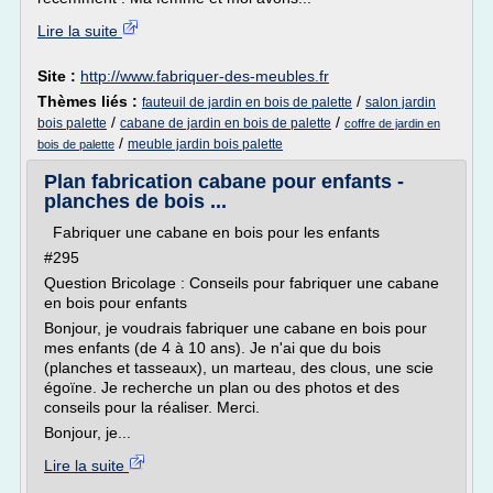
Lire la suite
Site :
http://www.fabriquer-des-meubles.fr
Thèmes liés :
/
fauteuil de jardin en bois de palette
salon jardin
/
/
bois palette
cabane de jardin en bois de palette
coffre de jardin en
/
meuble jardin bois palette
bois de palette
Plan fabrication cabane pour enfants -
planches de bois ...
Fabriquer une cabane en bois pour les enfants
#295
Question Bricolage : Conseils pour fabriquer une cabane
en bois pour enfants
Bonjour, je voudrais fabriquer une cabane en bois pour
mes enfants (de 4 à 10 ans). Je n'ai que du bois
(planches et tasseaux), un marteau, des clous, une scie
égoïne. Je recherche un plan ou des photos et des
conseils pour la réaliser. Merci.
Bonjour, je...
Lire la suite