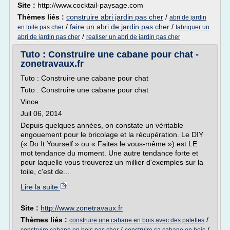
Site :
http://www.cocktail-paysage.com
Thèmes liés :
construire abri jardin pas cher
/
abri de jardin
/
faire un abri de jardin pas cher
/
en toile pas cher
fabriquer un
/
abri de jardin pas cher
realiser un abri de jardin pas cher
Tuto : Construire une cabane pour chat -
zonetravaux.fr
Tuto : Construire une cabane pour chat
Tuto : Construire une cabane pour chat
Vince
Juil 06, 2014
Depuis quelques années, on constate un véritable
engouement pour le bricolage et la récupération. Le DIY
(« Do It Yourself » ou « Faites le vous-même ») est LE
mot tendance du moment. Une autre tendance forte et
pour laquelle vous trouverez un millier d'exemples sur la
toile, c'est de...
Lire la suite
Site :
http://www.zonetravaux.fr
Thèmes liés :
/
construire une cabane en bois avec des palettes
/
/