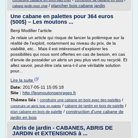
construire cabane en bois pas cher
construire sa cabane en bois
/
plancher bois cabane jardin
cabane jardin pour chat
Une cabane en palettes pour 364 euros
(500$) – Les moutons ...
Benji Modifier l'article
Je relaie un article qui risque de lancer la polémique sur la
réalité de l'exploit, notamment au niveau du prix, de la
viabilité, etc... Mais il est intéressant d'explorer les
possibilités qui nous sont offertes en cas de besoin, en cas
d'envie de posséder un abris un peu plus vert ou recyclé. Et
allez savoir, peut-être cela sera-t-il une véritable solution
pour...
Lire la suite
Date:
2017-05-11 15:05:18
Site :
http://lesmoutonsenrages.fr
Thèmes liés :
/
construire une cabane en bois avec des palettes
/
/
cabane de jardin en bois de palette
construire un abris bois en palette
/
construction d'une cabane de
plan cabane en bois de palette
jardin en bois
Abris de jardin - CABANES, ABRIS DE
JARDIN et EXTENSIONS à ...