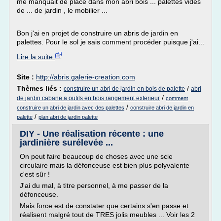
me manquait de place dans mon abri bois ... palettes vides
de ... de jardin , le mobilier ...
Bon j'ai en projet de construire un abris de jardin en
palettes. Pour le sol je sais comment procéder puisque j'ai...
Lire la suite
Site :
http://abris.galerie-creation.com
Thèmes liés :
/
construire un abri de jardin en bois de palette
abri
/
de jardin cabane a outils en bois rangement exterieur
comment
/
construire un abri de jardin avec des palettes
construire abri de jardin en
/
palette
plan abri de jardin palette
DIY - Une réalisation récente : une
jardinière surélevée ...
On peut faire beaucoup de choses avec une scie
circulaire mais la défonceuse est bien plus polyvalente
c'est sûr !
J'ai du mal, à titre personnel, à me passer de la
défonceuse.
Mais force est de constater que certains s'en passe et
réalisent malgré tout de TRES jolis meubles ... Voir les 2