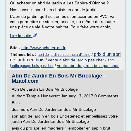
Où acheter un abri de jardin à Les Sables-d'Olonne ?
Nos conseils pour bien choisir un abri de jardin
L'abri de jardin, qu'il soit en bois, en acier ou en PVC, va
vous permettre de stocker, bricoler, ou même de rajouter
une pièce de vie à votre habitat. Pour faire votre choix,...
Lire la suite
Site :
http://www.acheter-ou.fr
prix d un abri
Thèmes liés :
/
abri de jardin en bois prix d'usine
de jardin en bois
/
vente d'abri de jardin pas cher
/
abri
/
vente abri de jardin bois pas cher
jardin garage bois pas cher
Abri De Jardin En Bois Mr Bricolage –
Mzaol.com
Abri De Jardin En Bois Mr Bricolage
Author: Temple Huneycutt January 17, 2017 0 Comments
Bois
des murs Abri De Jardin En Bois Mr Bricolage
son abri de jardin en bois Entretenez et embellissez votre
jardin Abri De Jardin En Bois Mr Bricolage
avis du pro abri en madriers ? emboiter en sapin brut