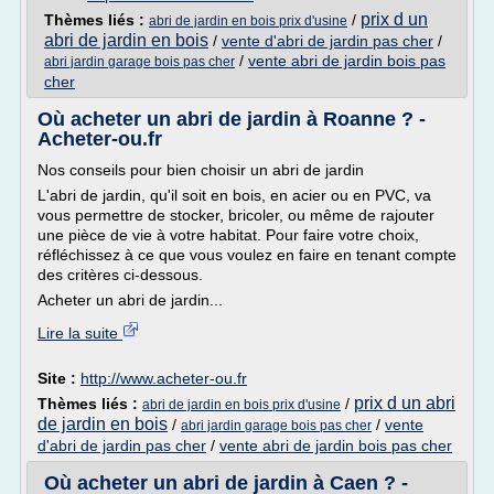
prix d un
Thèmes liés :
/
abri de jardin en bois prix d'usine
abri de jardin en bois
/
vente d'abri de jardin pas cher
/
/
vente abri de jardin bois pas
abri jardin garage bois pas cher
cher
Où acheter un abri de jardin à Roanne ? -
Acheter-ou.fr
Nos conseils pour bien choisir un abri de jardin
L'abri de jardin, qu'il soit en bois, en acier ou en PVC, va
vous permettre de stocker, bricoler, ou même de rajouter
une pièce de vie à votre habitat. Pour faire votre choix,
réfléchissez à ce que vous voulez en faire en tenant compte
des critères ci-dessous.
Acheter un abri de jardin...
Lire la suite
Site :
http://www.acheter-ou.fr
prix d un abri
Thèmes liés :
/
abri de jardin en bois prix d'usine
de jardin en bois
/
/
vente
abri jardin garage bois pas cher
d'abri de jardin pas cher
/
vente abri de jardin bois pas cher
Où acheter un abri de jardin à Caen ? -