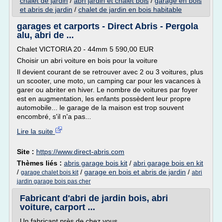
chalet de jardin
/
abri jardin et chalet bois
/
garage en bois
et abris de jardin
/
chalet de jardin en bois habitable
garages et carports - Direct Abris - Pergola
alu, abri de ...
Chalet VICTORIA 20 - 44mm 5 590,00 EUR
Choisir un abri voiture en bois pour la voiture
Il devient courant de se retrouver avec 2 ou 3 voitures, plus
un scooter, une moto, un camping car pour les vacances à
garer ou abriter en hiver. Le nombre de voitures par foyer
est en augmentation, les enfants possèdent leur propre
automobile... le garage de la maison est trop souvent
encombré, s'il n'a pas...
Lire la suite
Site :
https://www.direct-abris.com
Thèmes liés :
abris garage bois kit
/
abri garage bois en kit
/
/
garage en bois et abris de jardin
/
garage chalet bois kit
abri
jardin garage bois pas cher
Fabricant d'abri de jardin bois, abri
voiture, carport ...
Un fabricant près de chez vous