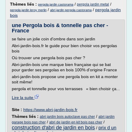
Thèmes liés :
/
/
pergola jardin metal
pergola jardin castorama
/
/
pergola jardin
pergola jardin leroy merlin
abri jardin pergola castorama
bois
une Pergola bois & tonnelle pas cher -
France
se faire un jolie coin d'ombre dans son jardin
Abri-jardin-bois.fr le guide pour bien choisir vos pergolas
bois
Où trouver une pergola bois pas cher ?
Abri-jardin-bois une marque bien française qui se bat
pour garder ses pergolas en bois 100% d'origine France
abri-jardin-bois propose une pergola bois en kit a monter
soit même!
pergola et tonnelle pour vos terrasses « bien choisir ça...
Lire la suite
Site :
https://www.abri-jardin-bois.fr
Thèmes liés :
/
abri jardin bois autoclave pas cher
abri jardin
/
/
garage bois pas cher
abri de jardin en kit bois pas cher
construction d'abri de jardin en bois
prix d un
/