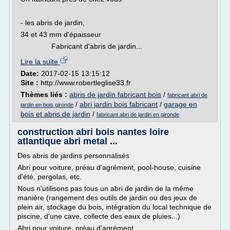
- les abris de jardin,
34 et 43 mm d'épaisseur
Fabricant d'abris de jardin...
Lire la suite
Date:
2017-02-15 13:15:12
Site :
http://www.robertleglise33.fr
Thèmes liés :
abris de jardin fabricant bois
/
fabricant abri de
/
abri jardin bois fabricant
/
garage en
jardin en bois gironde
bois et abris de jardin
/
fabricant abri de jardin en gironde
construction abri bois nantes loire
atlantique abri metal ...
Des abris de jardins personnalisés
Abri pour voiture, préau d'agrément, pool-house, cuisine
d'été, pergolas, etc.
Nous n'utilisons pas tous un abri de jardin de la même
manière (rangement des outils de jardin ou des jeux de
plein air, stockage du bois, intégration du local technique de
piscine, d'une cave, collecte des eaux de pluies...)
Abri pour voiture, préau d'agrément,...