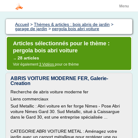
Menu
Accueil
>
Thèmes & articles : bois abris de jardin
>
garage de jardin
>
pergola bois abri voiture
Articles sélectionnés pour le thème :
pergola bois abri voiture
28 articles
→
Voir également
3 Vidéos
pour ce thème
ABRIS VOITURE MODERNE FER, Galerie-
Creation
Recherche de abris voiture moderne fer
Liens commerciaux
Sud Metallic : Abri voiture en fer forge Nimes - Pose Abri
voiture Nimes Gard 30. Sud Metallic, situé à Caissargue
dans le Gard 30, est une entreprise spécialisée ...
CATEGORIE ABRI VOITURE METAL : Aménagez votre
jardin avec un carport métallique pour protéger une ou