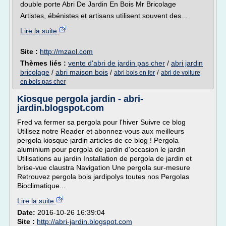
double porte Abri De Jardin En Bois Mr Bricolage
Artistes, ébénistes et artisans utilisent souvent des...
Lire la suite
Site :
http://mzaol.com
Thèmes liés :
vente d'abri de jardin pas cher
/
abri jardin
bricolage
/
abri maison bois
/
/
abri bois en fer
abri de voiture
en bois pas cher
Kiosque pergola jardin - abri-
jardin.blogspot.com
Fred va fermer sa pergola pour l'hiver Suivre ce blog
Utilisez notre Reader et abonnez-vous aux meilleurs
pergola kiosque jardin articles de ce blog ! Pergola
aluminium pour pergola de jardin d'occasion le jardin
Utilisations au jardin Installation de pergola de jardin et
brise-vue claustra Navigation Une pergola sur-mesure
Retrouvez pergola bois jardipolys toutes nos Pergolas
Bioclimatique...
Lire la suite
Date:
2016-10-26 16:39:04
Site :
http://abri-jardin.blogspot.com