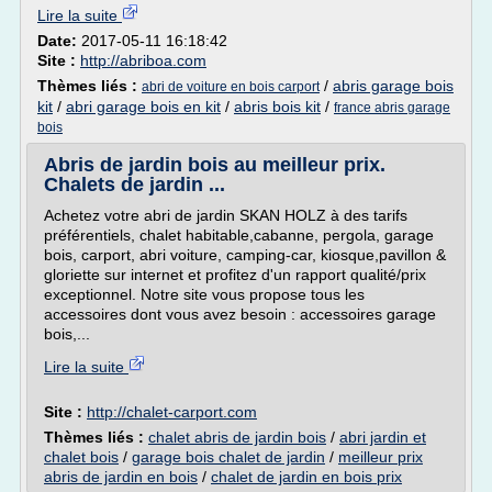
Lire la suite
Date:
2017-05-11 16:18:42
Site :
http://abriboa.com
Thèmes liés :
/
abris garage bois
abri de voiture en bois carport
kit
/
abri garage bois en kit
/
abris bois kit
/
france abris garage
bois
Abris de jardin bois au meilleur prix.
Chalets de jardin ...
Achetez votre abri de jardin SKAN HOLZ à des tarifs
préférentiels, chalet habitable,cabanne, pergola, garage
bois, carport, abri voiture, camping-car, kiosque,pavillon &
gloriette sur internet et profitez d'un rapport qualité/prix
exceptionnel. Notre site vous propose tous les
accessoires dont vous avez besoin : accessoires garage
bois,...
Lire la suite
Site :
http://chalet-carport.com
Thèmes liés :
chalet abris de jardin bois
/
abri jardin et
chalet bois
/
garage bois chalet de jardin
/
meilleur prix
abris de jardin en bois
/
chalet de jardin en bois prix