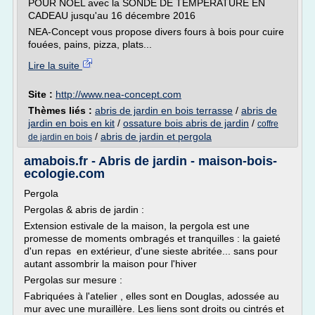
POUR NOEL avec la SONDE DE TEMPERATURE EN
CADEAU jusqu'au 16 décembre 2016
NEA-Concept vous propose divers fours à bois pour cuire
fouées, pains, pizza, plats...
Lire la suite
Site :
http://www.nea-concept.com
Thèmes liés :
abris de jardin en bois terrasse
/
abris de
jardin en bois en kit
/
ossature bois abris de jardin
/
coffre
/
abris de jardin et pergola
de jardin en bois
amabois.fr - Abris de jardin - maison-bois-
ecologie.com
Pergola
Pergolas & abris de jardin :
Extension estivale de la maison, la pergola est une
promesse de moments ombragés et tranquilles : la gaieté
d'un repas en extérieur, d'une sieste abritée... sans pour
autant assombrir la maison pour l'hiver
Pergolas sur mesure :
Fabriquées à l'atelier , elles sont en Douglas, adossée au
mur avec une muraillère. Les liens sont droits ou cintrés et