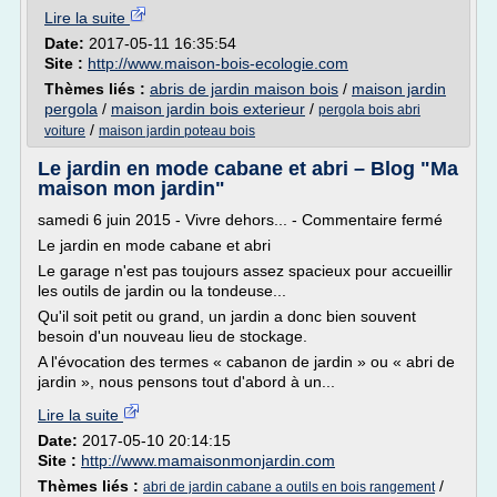
Lire la suite
Date:
2017-05-11 16:35:54
Site :
http://www.maison-bois-ecologie.com
Thèmes liés :
abris de jardin maison bois
/
maison jardin
pergola
/
maison jardin bois exterieur
/
pergola bois abri
/
voiture
maison jardin poteau bois
Le jardin en mode cabane et abri – Blog "Ma
maison mon jardin"
samedi 6 juin 2015 - Vivre dehors... - Commentaire fermé
Le jardin en mode cabane et abri
Le garage n'est pas toujours assez spacieux pour accueillir
les outils de jardin ou la tondeuse...
Qu'il soit petit ou grand, un jardin a donc bien souvent
besoin d'un nouveau lieu de stockage.
A l'évocation des termes « cabanon de jardin » ou « abri de
jardin », nous pensons tout d'abord à un...
Lire la suite
Date:
2017-05-10 20:14:15
Site :
http://www.mamaisonmonjardin.com
Thèmes liés :
/
abri de jardin cabane a outils en bois rangement