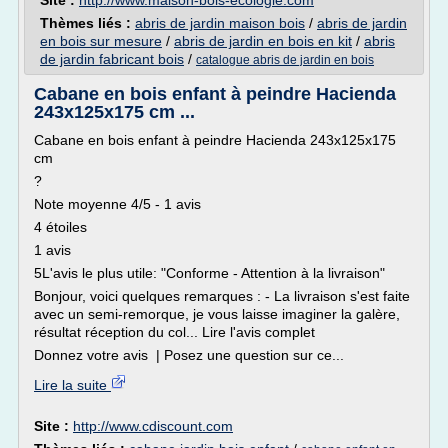
Site :
http://www.maison-bois-ecologie.com
Thèmes liés :
abris de jardin maison bois
/
abris de jardin
en bois sur mesure
/
abris de jardin en bois en kit
/
abris
de jardin fabricant bois
/
catalogue abris de jardin en bois
Cabane en bois enfant à peindre Hacienda
243x125x175 cm ...
Cabane en bois enfant à peindre Hacienda 243x125x175
cm
?
Note moyenne 4/5 - 1 avis
4 étoiles
1 avis
5L'avis le plus utile: "Conforme - Attention à la livraison"
Bonjour, voici quelques remarques : - La livraison s'est faite
avec un semi-remorque, je vous laisse imaginer la galère,
résultat réception du col... Lire l'avis complet
Donnez votre avis | Posez une question sur ce...
Lire la suite
Site :
http://www.cdiscount.com