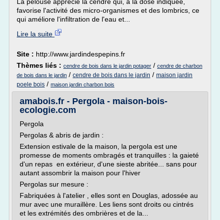
La pelouse apprécie la cendre qui, à la dose indiquée,
favorise l'activité des micro-organismes et des lombrics, ce
qui améliore l'infiltration de l'eau et...
Lire la suite
Site :
http://www.jardindespepins.fr
Thèmes liés :
/
cendre de bois dans le jardin potager
cendre de charbon
/
/
cendre de bois dans le jardin
maison jardin
de bois dans le jardin
/
poele bois
maison jardin charbon bois
amabois.fr - Pergola - maison-bois-
ecologie.com
Pergola
Pergolas & abris de jardin :
Extension estivale de la maison, la pergola est une
promesse de moments ombragés et tranquilles : la gaieté
d'un repas en extérieur, d'une sieste abritée... sans pour
autant assombrir la maison pour l'hiver
Pergolas sur mesure :
Fabriquées à l'atelier , elles sont en Douglas, adossée au
mur avec une muraillère. Les liens sont droits ou cintrés
et les extrémités des ombrières et de la...