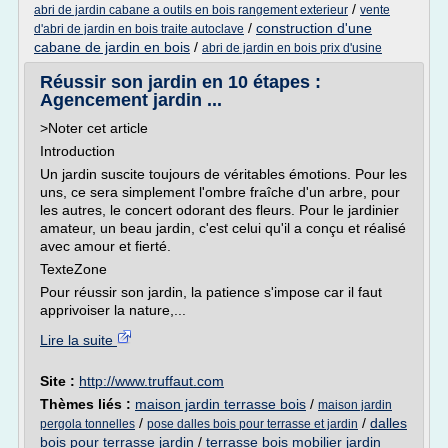
/
abri de jardin cabane a outils en bois rangement exterieur
vente
/
construction d'une
d'abri de jardin en bois traite autoclave
cabane de jardin en bois
/
abri de jardin en bois prix d'usine
Réussir son jardin en 10 étapes :
Agencement jardin ...
>Noter cet article
Introduction
Un jardin suscite toujours de véritables émotions. Pour les
uns, ce sera simplement l'ombre fraîche d'un arbre, pour
les autres, le concert odorant des fleurs. Pour le jardinier
amateur, un beau jardin, c'est celui qu'il a conçu et réalisé
avec amour et fierté.
TexteZone
Pour réussir son jardin, la patience s'impose car il faut
apprivoiser la nature,...
Lire la suite
Site :
http://www.truffaut.com
Thèmes liés :
maison jardin terrasse bois
/
maison jardin
/
/
dalles
pergola tonnelles
pose dalles bois pour terrasse et jardin
bois pour terrasse jardin
/
terrasse bois mobilier jardin