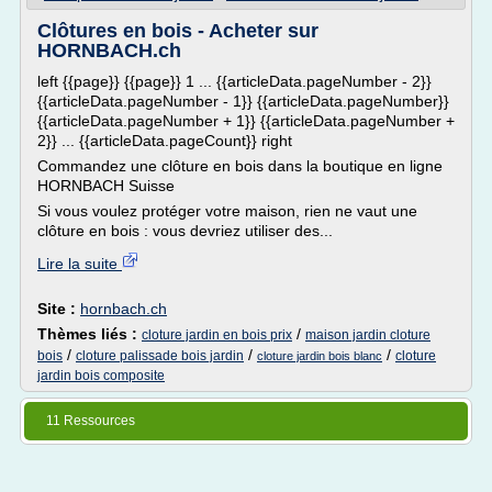
Clôtures en bois - Acheter sur
HORNBACH.ch
left {{page}} {{page}} 1 ... {{articleData.pageNumber - 2}}
{{articleData.pageNumber - 1}} {{articleData.pageNumber}}
{{articleData.pageNumber + 1}} {{articleData.pageNumber +
2}} ... {{articleData.pageCount}} right
Commandez une clôture en bois dans la boutique en ligne
HORNBACH Suisse
Si vous voulez protéger votre maison, rien ne vaut une
clôture en bois : vous devriez utiliser des...
Lire la suite
Site :
hornbach.ch
Thèmes liés :
/
cloture jardin en bois prix
maison jardin cloture
/
/
/
bois
cloture palissade bois jardin
cloture
cloture jardin bois blanc
jardin bois composite
11 Ressources