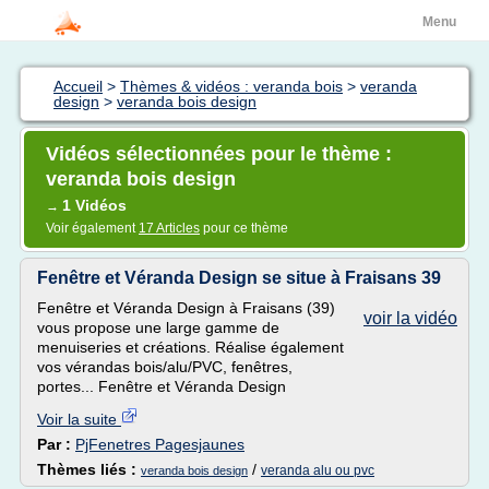
Menu
Accueil
>
Thèmes & vidéos : veranda bois
>
veranda
design
>
veranda bois design
Vidéos sélectionnées pour le thème :
veranda bois design
1 Vidéos
→
Voir également
17 Articles
pour ce thème
Fenêtre et Véranda Design se situe à Fraisans 39
Fenêtre et Véranda Design à Fraisans (39)
voir la vidéo
vous propose une large gamme de
menuiseries et créations. Réalise également
vos vérandas bois/alu/PVC, fenêtres,
portes... Fenêtre et Véranda Design
Voir la suite
Par :
PjFenetres Pagesjaunes
Thèmes liés :
/
veranda alu ou pvc
veranda bois design