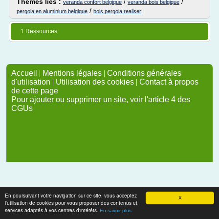
Thèmes liés :
/
/
veranda confort belgique
veranda bois belgique
/
pergola en aluminium belgique
bois pergola realiser
1 Ressources
Accueil
|
Mentions légales
|
Conditions générales
d'utilisation
|
Utilisation des cookies
|
Contact à propos
de cette page
Pour ajouter ou supprimer un site, voir l'article 4 des
CGUs
En poursuivant votre navigation sur ce site, vous acceptez
X
l'utilisation de cookies pour vous proposer des contenus et
services adaptés à vos centres d'intérêts.
En savoir plus