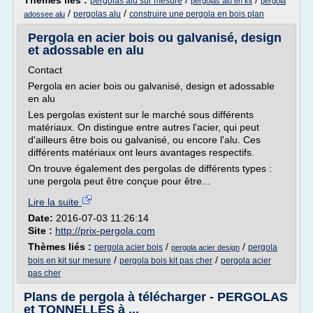
Thèmes liés :
/
/
pergolas alu sur mesure
pergolas alu en kit
pergola
/
/
pergolas alu
construire une pergola en bois plan
adossee alu
Pergola en acier bois ou galvanisé, design
et adossable en alu
Contact
Pergola en acier bois ou galvanisé, design et adossable
en alu
Les pergolas existent sur le marché sous différents
matériaux. On distingue entre autres l'acier, qui peut
d'ailleurs être bois ou galvanisé, ou encore l'alu. Ces
différents matériaux ont leurs avantages respectifs.
On trouve également des pergolas de différents types :
une pergola peut être conçue pour être...
Lire la suite
Date:
2016-07-03 11:26:14
Site :
http://prix-pergola.com
Thèmes liés :
/
/
pergola acier bois
pergola
pergola acier design
/
/
bois en kit sur mesure
pergola bois kit pas cher
pergola acier
pas cher
Plans de pergola à télécharger - PERGOLAS
et TONNELLES à ...