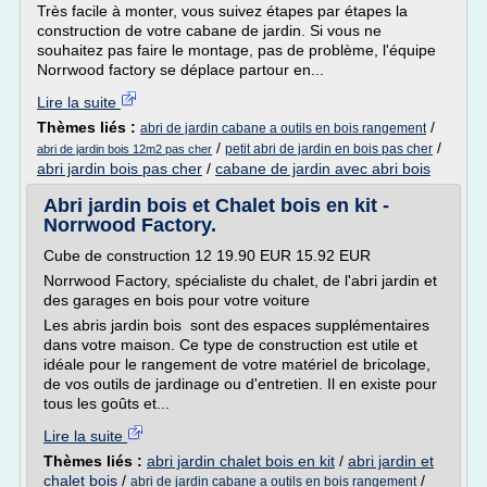
Très facile à monter, vous suivez étapes par étapes la
construction de votre cabane de jardin. Si vous ne
souhaitez pas faire le montage, pas de problème, l'équipe
Norrwood factory se déplace partour en...
Lire la suite
Thèmes liés :
/
abri de jardin cabane a outils en bois rangement
/
/
petit abri de jardin en bois pas cher
abri de jardin bois 12m2 pas cher
abri jardin bois pas cher
/
cabane de jardin avec abri bois
Abri jardin bois et Chalet bois en kit -
Norrwood Factory.
Cube de construction 12 19.90 EUR 15.92 EUR
Norrwood Factory, spécialiste du chalet, de l'abri jardin et
des garages en bois pour votre voiture
Les abris jardin bois sont des espaces supplémentaires
dans votre maison. Ce type de construction est utile et
idéale pour le rangement de votre matériel de bricolage,
de vos outils de jardinage ou d'entretien. Il en existe pour
tous les goûts et...
Lire la suite
Thèmes liés :
abri jardin chalet bois en kit
/
abri jardin et
chalet bois
/
/
abri de jardin cabane a outils en bois rangement