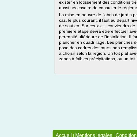
exister en lotissement des conditions très
aussi nécessaire de consulter le régleme
La mise en oeuvre de l'abris de jardin p
cas, le plus courant, il faut au départ niv
de soutien. Sur ceux-ci il conviendra de 
première étape devra être effectuer avec l
perennité ultérieure de l'installation. Il 
plancher en quadrillage. Les planches de
pose des cadres des murs, son remplissa
à choisir selon la région. Un toit plat 
zones à faibles précipitations, ou un toit 
Accueil
|
Mentions légales
|
Conditions