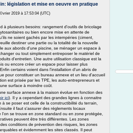
in: législation et mise en oeuvre en pratique
Ã©vrier 2019 à 17:53:04 (UTC)
 à plusieurs besoins: rangement d'outils de bricolage
hytosanitaires ou bien encore mise en attente de
u'ils ne soient gachés par les intempéries (ciment,
veuille destiner une partie ou la totalité de la nouvelle
ple aux abords d'une piscine, se ménager un espace à
 changer ou tout simplement entreposer le matériel de
oduits d'entretien. Une autre utilisation classique est la
is ou encore créer un espace pour laisser plus
fin certains voient dans l'installation d'un abris de
ique pour constituer un bureau annexe et un lieu d'accueil
tion est prisée par les TPE, les auto-entrepreneurs et
'une surface à moindre coût.
 d'une surface annexe à la maison évolue en fonction des
ir ici
). Il y a cependant des grandes lignes à connaitre
à se poser est celle de la constructibilité du terrain,
 Ensuite il faut s'assurer des réglements locaux
ue l'on se trouve en zone standard ou en zone protégée,
ratives peuvent être très différentes. Les zones
 des conditions de prévention des risques, les zones
rquables et évidemment les sites classés. Il peut