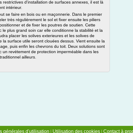
 restrictives d'installation de surfaces annexes, il est là
nt intérieur.
eut se faire en bois ou en maçonnerie. Dans le premier
eler très régulièrement le sol et fixer ensuite les piliers
positionner et de fixer les poutres de soutien. Cette
e plus grand soin car elle conditionne la stabilité et la
faudra placer les solives exterieures et les solives de
 la surface utile seront clouées dessus. Vient ensuite la
ge, puis enfin les chevrons du toit. Deux solutions sont
avec un revétement de protection imperméable dans les
traditionnel ailleurs.
 générales d'utilisation
|
Utilisation des cookies
|
Contact à pro