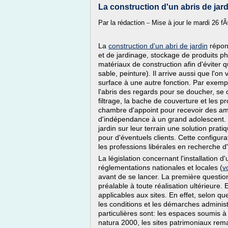
La construction d'un abris de jard
_
Par la rédaction
Mise à jour le mardi 26 f
La
construction d'un abri de jardin
répond
et de jardinage, stockage de produits p
matériaux de construction afin d'éviter q
sable, peinture). Il arrive aussi que l'on 
surface à une autre fonction. Par exem
l'abris des regards pour se doucher, se
filtrage, la bache de couverture et les pr
chambre d'appoint pour recevoir des am
d'indépendance à un grand adolescent. En
jardin sur leur terrain une solution prat
pour d'éventuels clients. Cette configura
les professions libérales en recherche d
La législation concernant l'installation
réglementations nationales et locales (
vo
avant de se lancer. La première question 
préalable à toute réalisation ultérieure.
applicables aux sites. En effet, selon q
les conditions et les démarches administ
particulières sont: les espaces soumis à
natura 2000, les sites patrimoniaux rema